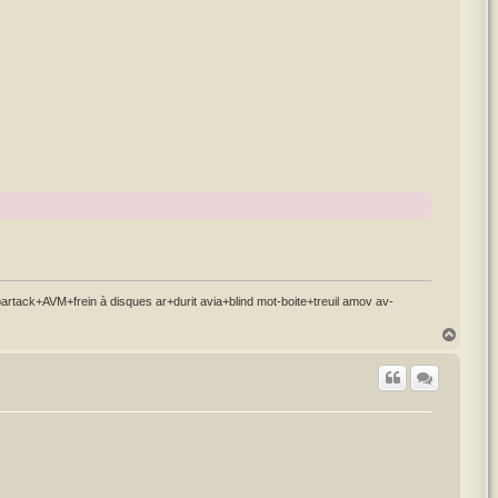
ck+AVM+frein à disques ar+durit avia+blind mot-boite+treuil amov av-
H
a
u
t