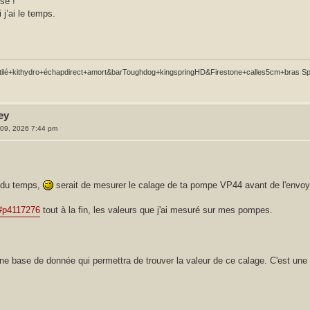
se !
 j’ai le temps.
lé+kithydro+échapdirect+amort&barToughdog+kingspringHD&Firestone+calles5cm+bras Sparta
ey
l. 09, 2026 7:44 pm
s du temps,
serait de mesurer le calage de ta pompe VP44 avant de l'envoye
#p4117276
tout à la fin, les valeurs que j'ai mesuré sur mes pompes.
une base de donnée qui permettra de trouver la valeur de ce calage. C'est une