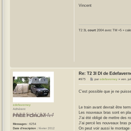
Vincent
T2 3L
court
2004 avec TM +5 + cales
Re: T2 3l DI de Edefavern
M
#975
par
edefaverney
»
ven. ju
e
s
s
C’est possible que je ne puiss
a
g
e
edefaverney
Le train avant devrait être ter
Adhérent
Les nouveaux bras sont en pla
J’ai été obligé de mettre des r
J’ai percé les nouveaux bras po
Messages :
6254
On peut voir aussi le montage 
Date d’inscription :
février 2012