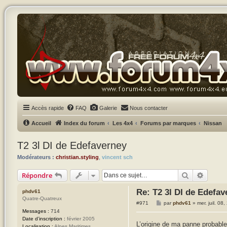
Accès rapide
FAQ
Galerie
Nous contacter
Accueil
Index du forum
Les 4x4
Forums par marques
Nissan
T2 3l DI de Edefaverney
Modérateurs :
christian.styling
,
vincent sch
Rechercher
Recher
Répondre
Re: T2 3l DI de Edefav
phdv61
Quatre-Quatreux
M
#971
par
phdv61
»
mer. juil. 0
e
Messages :
714
s
Date d’inscription :
février 2005
s
L’origine de ma panne probablem
Localisation :
Alpes Maritimes
a