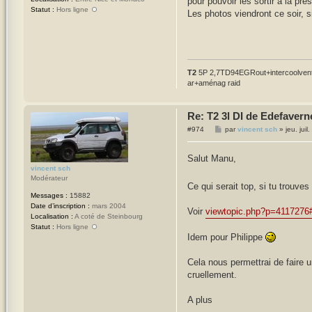
pour pouvoir les sortir à la pres
Statut :
Hors ligne
Les photos viendront ce soir, si
T2
5P 2,7TD94EGRout+intercoolventi
ar+aménag raid
Re: T2 3l DI de Edefavern
M
#974
par
vincent sch
»
jeu. jui
e
s
s
Salut Manu,
a
vincent sch
g
Modérateur
e
Ce qui serait top, si tu trouve
Messages :
15882
Date d’inscription :
mars 2004
Voir
viewtopic.php?p=4117276
Localisation :
A coté de Steinbourg
Statut :
Hors ligne
Idem pour Philippe
Cela nous permettrai de faire 
cruellement.
A plus