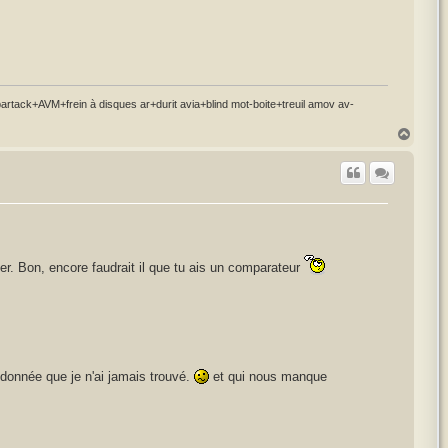
ck+AVM+frein à disques ar+durit avia+blind mot-boite+treuil amov av-
H
a
u
t
r. Bon, encore faudrait il que tu ais un comparateur
 donnée que je n'ai jamais trouvé.
et qui nous manque