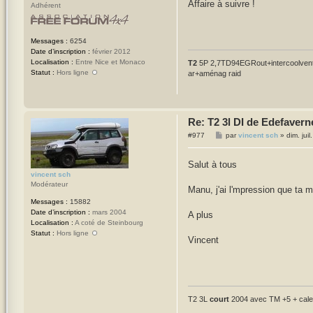
Affaire à suivre !
Adhérent
Messages :
6254
Date d’inscription :
février 2012
Localisation :
Entre Nice et Monaco
T2
5P 2,7TD94EGRout+intercoolventi
Statut :
Hors ligne
ar+aménag raid
Re: T2 3l DI de Edefavern
M
#977
par
vincent sch
»
dim. jui
e
s
s
Salut à tous
a
vincent sch
g
Modérateur
e
Manu, j'ai l'mpression que ta 
Messages :
15882
Date d’inscription :
mars 2004
A plus
Localisation :
A coté de Steinbourg
Statut :
Hors ligne
Vincent
T2 3L
court
2004 avec TM +5 + cales