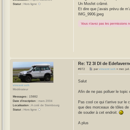
Un Mosfet crâmé.
g
Statut :
Hors ligne
e
Et dire que j’avais prévu de m
IMG_9906.jpeg
Vous n’avez pas les permissions né
Re: T2 3l DI de Edefavern
M
#972
par
vincent sch
»
mer. jui
e
s
s
Salut
a
vincent sch
g
Modérateur
e
Afin de ne pas polluer le topi
Messages :
15882
Date d’inscription :
mars 2004
Pas cool ce qui t'arrive sur le
Localisation :
A coté de Steinbourg
que des morceaux de tôles de 2m
Statut :
Hors ligne
de souder à cet endroit.
A plus