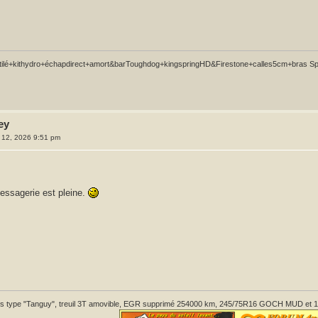
lé+kithydro+échapdirect+amort&barToughdog+kingspringHD&Firestone+calles5cm+bras Sparta
ey
l. 12, 2026 9:51 pm
messagerie est pleine.
 type "Tanguy", treuil 3T amovible, EGR supprimé 254000 km, 245/75R16 GOCH MUD et 1 pont 