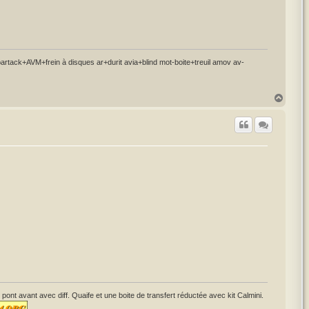
ck+AVM+frein à disques ar+durit avia+blind mot-boite+treuil amov av-
H
a
u
t
avant avec diff. Quaife et une boite de transfert réductée avec kit Calmini.