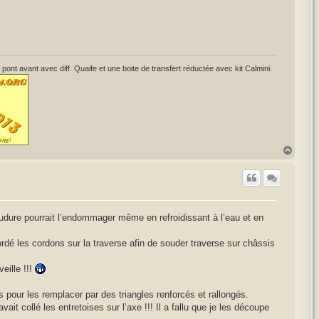
avant avec diff. Quaife et une boite de transfert réductée avec kit Calmini.
H
a
u
t
soudure pourrait l’endommager même en refroidissant à l’eau et en
bordé les cordons sur la traverse afin de souder traverse sur châssis
eille !!!
 pour les remplacer par des triangles renforcés et rallongés.
it collé les entretoises sur l’axe !!! Il a fallu que je les découpe