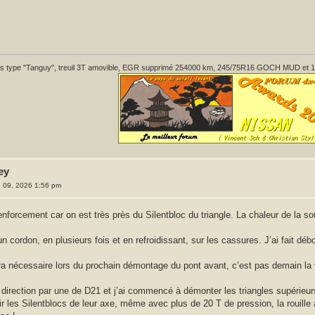
 type "Tanguy", treuil 3T amovible, EGR supprimé 254000 km, 245/75R16 GOCH MUD et 1 pont 
ey
il. 09, 2026 1:56 pm
renforcement car on est très près du Silentbloc du triangle. La chaleur de la 
un cordon, en plusieurs fois et en refroidissant, sur les cassures. J’ai fait dé
a nécessaire lors du prochain démontage du pont avant, c’est pas demain la v
 direction par une de D21 et j’ai commencé à démonter les triangles supérieurs
 les Silentblocs de leur axe, même avec plus de 20 T de pression, la rouille ava