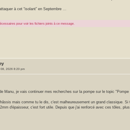
’attaquer à cet “isolant” en Septembre …
cessaires pour voir les fichiers joints à ce message.
ey
l. 08, 2026 8:20 pm
c de Manu, je vais continuer mes recherches sur la pompe sur le topic "Pompe
 châssis mais comme tu le dis, c'est malheureusement un grand classique. Si tu 
m d'épaisseur, c'est fort utile. Depuis que j'ai renforcé avec ces tôles, plus