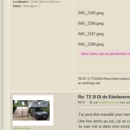
Localisation :
Entre Nice et Monaco
Statut :
Hors ligne
IMG_2185.jpeg
IMG_2186.jpeg
IMG_2187.jpeg
IMG_2188.jpeg
Vous n’avez pas les permissions né
T2
5P 2,7TD94EGRout+intercoolventi
ar+aménag raid
Re: T2 3l DI de Edefavern
M
#976
par
edefaverney
»
ven. ju
e
s
s
J’ai peut-être travaillé pour rien
a
g
Une fois remis au sol, j’ai un c
e
Je vais voir si dans mon stock,
edefaverney