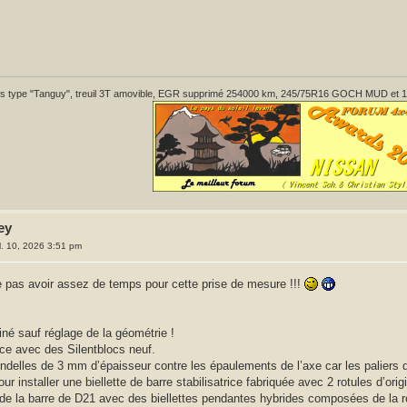
 type "Tanguy", treuil 3T amovible, EGR supprimé 254000 km, 245/75R16 GOCH MUD et 1 pont 
ey
il. 10, 2026 3:51 pm
e pas avoir assez de temps pour cette prise de mesure !!!
miné sauf réglage de la géométrie !
ce avec des Silentblocs neuf.
ondelles de 3 mm d’épaisseur contre les épaulements de l’axe car les paliers 
ur installer une biellette de barre stabilisatrice fabriquée avec 2 rotules d’o
de la barre de D21 avec des biellettes pendantes hybrides composées de la rotu