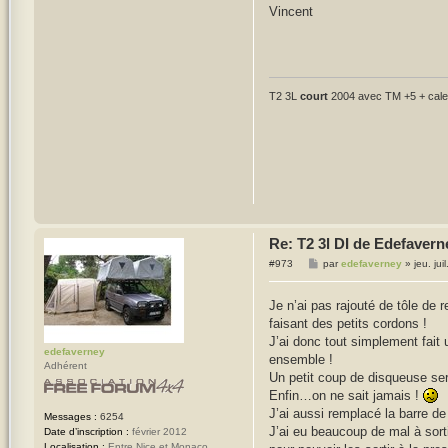
Vincent
T2 3L
court
2004 avec TM +5 + cales
Re: T2 3l DI de Edefavern
M
#973
par
edefaverney
»
jeu. ju
e
s
s
Je n’ai pas rajouté de tôle de 
a
faisant des petits cordons !
g
e
J’ai donc tout simplement fait 
edefaverney
ensemble !
Adhérent
Un petit coup de disqueuse ser
Enfin…on ne sait jamais !
J’ai aussi remplacé la barre de
Messages :
6254
J’ai eu beaucoup de mal à sortir
Date d’inscription :
février 2012
Localisation :
Entre Nice et Monaco