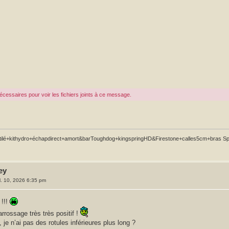
cessaires pour voir les fichiers joints à ce message.
lé+kithydro+échapdirect+amort&barToughdog+kingspringHD&Firestone+calles5cm+bras Sparta
ey
il. 10, 2026 6:35 pm
 !!!
arrossage très très positif !
 je n’ai pas des rotules inférieures plus long ?