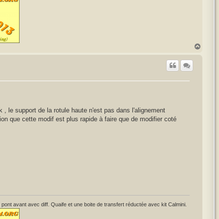
H
a
u
t
 , le support de la rotule haute n'est pas dans l'alignement
sion que cette modif est plus rapide à faire que de modifier coté
avant avec diff. Quaife et une boite de transfert réductée avec kit Calmini.