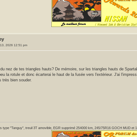
ey
l. 13, 2026 12:51 pm
e du nez de tes triangles hauts? De mémoire, sur les triangles hauts de Spartak
u la rotule et donc écarterai le haut de la fusée vers l'extérieur. J'ai l'impres
s très bien souder.
 type "Tanguy", treuil 3T amovible, EGR supprimé 254000 km, 245/75R16 GOCH MUD et 1 pont 