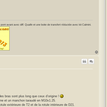
avant avec diff. Quaife et une boite de transfert réductée avec kit Calmini.
H
a
u
t
des bras sont plus long que ceux d’origine !
rigine et un manchon taraudé en M10x1.25.
le extérieure de T2 et de la rotule intérieure de D21.