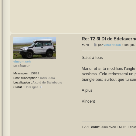
Re: T2 3l DI de Edefavern
M
#978
par
vincent sch
»
lun. jui
e
s
s
Salut à tous
a
vincent sch
g
Modérateur
e
Manu, et si tu modifiais l'angl
axe/bras. Cela redresserai un pe
Messages :
15882
Date d’inscription :
mars 2004
triangle bas; surtout que tu sai
Localisation :
A coté de Steinbourg
Statut :
Hors ligne
A plus
Vincent
T2 3L
court
2004 avec TM +5 + cales