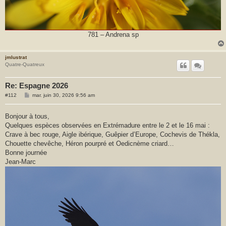
781 – Andrena sp
jmlustrat
Quatre-Quatreux
Re: Espagne 2026
M
#112
mar. juin 30, 2026 9:56 am
e
s
s
Bonjour à tous,
a
Quelques espèces observées en Extrémadure entre le 2 et le 16 mai :
g
e
Crave à bec rouge, Aigle ibérique, Guêpier d’Europe, Cochevis de Thékla,
Chouette chevêche, Héron pourpré et Oedicnème criard…
Bonne journée
Jean-Marc