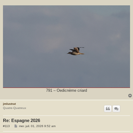
791 – Oedicnème criard
jmlustrat
Quatre-Quatreux
Re: Espagne 2026
M
#113
mer. juil. 01, 2026 9:52 am
e
s