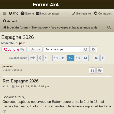
Forum 4x4
FAQ
Galerie
Nous contacter
S’enregistrer
Connexion
Accueil
R
Index du forum
Thématique
Vos voyages et balades entre amis
e
Espagne 2026
c
Modérateur :
phil13
h
Rechercher
Recherche 
Répondre
e
Page
12
sur
16
1
10
11
12
13
14
16
Précédente
Suiv
152 messages
r
…
…
c
jmlustrat
Quatre-Quatreux
h
e
Re: Espagne 2026
r
M
#111
lun. juin 29, 2026 12:01 pm
e
s
s
Bonjour à tous,
a
Quelques espèces observées en Extrémadure entre le 2 et le 16 mai :
g
e
Lycosa hispanica, Psilothrix viridicoerulea, Oedemera simplex et Andrena
sp…