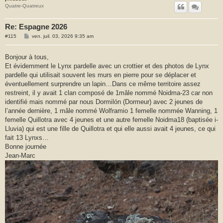
Quatre-Quatreux
Re: Espagne 2026
M
#115
ven. juil. 03, 2026 9:35 am
e
s
s
Bonjour à tous,
a
Et évidemment le Lynx pardelle avec un crottier et des photos de Lynx
g
e
pardelle qui utilisait souvent les murs en pierre pour se déplacer et
éventuellement surprendre un lapin…Dans ce même territoire assez
restreint, il y avait 1 clan composé de 1mâle nommé Noidma-23 car non
identifié mais nommé par nous Dormilón (Dormeur) avec 2 jeunes de
l’année dernière, 1 mâle nommé Wolframio 1 femelle nommée Wanning, 1
femelle Quillotra avec 4 jeunes et une autre femelle Noidma18 (baptisée i-
Lluvia) qui est une fille de Quillotra et qui elle aussi avait 4 jeunes, ce qui
fait 13 Lynxs…
Bonne journée
Jean-Marc