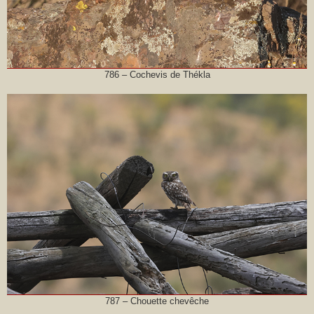
786 – Cochevis de Thékla
787 – Chouette chevêche