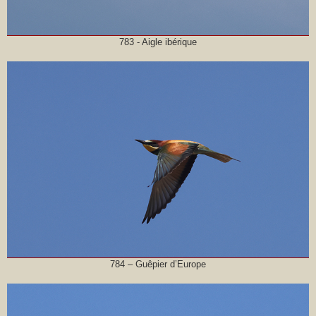
783 - Aigle ibérique
784 – Guêpier d’Europe