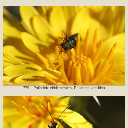
779 – Psilothrix viridicoerulea, Psilothris vert-bleu