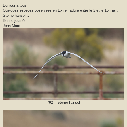
s
Bonjour à tous,
a
Quelques espèces observées en Extrémadure entre le 2 et le 16 mai :
g
e
Sterne hansel…
Bonne journée
Jean-Marc
792 – Sterne hansel