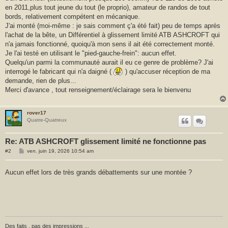
en 2011,plus tout jeune du tout (le proprio), amateur de randos de tout
bords, relativement compétent en mécanique.
J'ai monté (moi-même : je sais comment ç'a été fait) peu de temps après
l'achat de la bête, un Différentiel à glissement limité ATB ASHCROFT qui
n'a jamais fonctionné, quoiqu'à mon sens il ait été correctement monté.
Je l'ai testé en utilisant le "pied-gauche-frein": aucun effet.
Quelqu'un parmi la communauté aurait il eu ce genre de problème? J'ai
interrogé le fabricant qui n'a daigné (
) qu'accuser réception de ma
demande, rien de plus...
Merci d'avance , tout renseignement/éclairage sera le bienvenu
rover17
Quatre-Quatreux
Re: ATB ASHCROFT glissement limité ne fonctionne pas
M
#2
ven. juin 19, 2026 10:54 am
e
s
s
Aucun effet lors de très grands débattements sur une montée ?
a
g
e
Des faits , pas des impressions ...