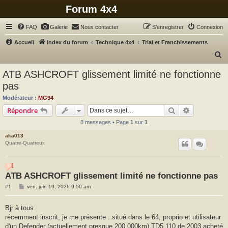
Forum 4x4
FAQ
Galerie
Nous contacter
S’enregistrer
Connexion
Accueil
Index du forum
Technique 4x4
Trial et Franchissements
R
e
ATB ASHCROFT glissement limité ne fonctionne
c
pas
h
Modérateur :
MG94
e
Rechercher
Recherche 
Répondre
r
8 messages • Page
1
sur
1
c
aka013
h
Quatre-Quatreux
e
r
ATB ASHCROFT glissement limité ne fonctionne pas
M
#1
ven. juin 19, 2026 9:50 am
e
s
s
Bjr à tous
a
récemment inscrit, je me présente : situé dans le 64, proprio et utilisateur
g
e
d'un Defender (actuellement presque 200 000km) TD5 110 de 2003 acheté