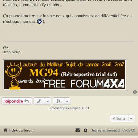
a
réalisés, comment tu t'y es pris.
g
e
Ça pourrait mettre sur la voie ceux qui connaissent ce différentiel (ce qui
n'est pas mon cas
).
@+
Jean-pierre
Répondre
8 messages • Page
1
sur
1
Aller à
Index du forum
Heures au format
UTC+02:00