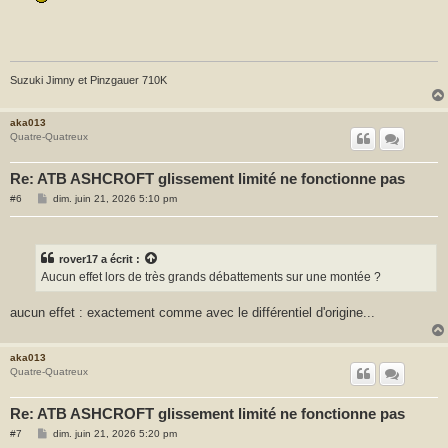
Suzuki Jimny et Pinzgauer 710K
aka013
Quatre-Quatreux
Re: ATB ASHCROFT glissement limité ne fonctionne pas
M
#6
dim. juin 21, 2026 5:10 pm
e
s
s
a
g
rover17
a écrit :
e
Aucun effet lors de très grands débattements sur une montée ?
aucun effet : exactement comme avec le différentiel d'origine...
aka013
Quatre-Quatreux
Re: ATB ASHCROFT glissement limité ne fonctionne pas
M
#7
dim. juin 21, 2026 5:20 pm
e