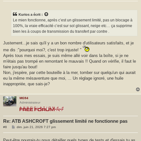
s
s
a
g
Kurios
a écrit :
e
Le mien fonctionne, après c’est un glissement limité, pas un blocage à
100%, la vraie efficacité c’est sur sol glissant, neige etc… ça supprime
bien les à coups de transmission du transfert par contre .
Justement...je sais qu'il y a un bon nombre d'utilisateurs satisfaits, et je
me dis :"pourquoi moi?, c'est trop injuste! "
Après tous mes essais, je suis même allé voir dans la boîte, si je ne
m'étais pas trompé en remontant le mauvais !! Quand on vérifie, il faut le
faire jusqu'au bout!
Non, j'espère, par cette bouteille à la mer, tomber sur quelqu'un qui aurait
eu la même mésaventure que moi, ... Un règlage ignoré, une huile
inappropriée, que sais-je?
MG94
Administrateur
Re: ATB ASHCROFT glissement limité ne fonctionne pas
M
#8
dim. juin 21, 2026 7:27 pm
e
s
s
Peut-être pourrais-tu nous détailler quels types de tests et d'essais tu as