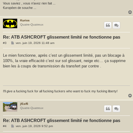
Vous saviez , vous n'avez rien fait ...
€uropéen de souche ...
Kurios
Quatre-Quatreux
Re: ATB ASHCROFT glissement limité ne fonctionne pas
M
#3
ven. juin 19, 2026 11:48 am
e
s
s
Le mien fonctionne, après c’est un glissement limité, pas un blocage à
a
100%, la vraie efficacité c’est sur sol glissant, neige etc… ça supprime
g
e
bien les à coups de transmission du transfert par contre .
I'll give a fucking fuck for all fucking fuckers who want to fuck my fucking liberty!
jf1sf5
Quatre-Quatreux
Re: ATB ASHCROFT glissement limité ne fonctionne pas
M
#4
ven. juin 19, 2026 9:52 pm
e
s