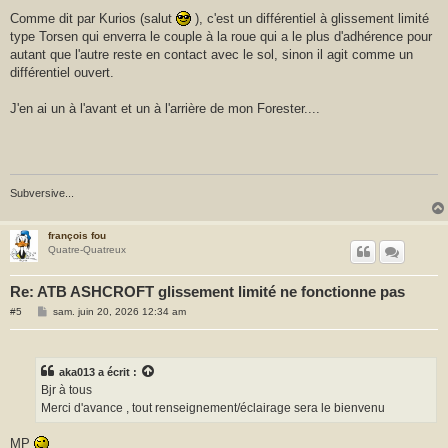
s
Comme dit par Kurios (salut
), c'est un différentiel à glissement limité
a
type Torsen qui enverra le couple à la roue qui a le plus d'adhérence pour
g
e
autant que l'autre reste en contact avec le sol, sinon il agit comme un
différentiel ouvert.
J'en ai un à l'avant et un à l'arrière de mon Forester....
Subversive...
françois fou
Quatre-Quatreux
Re: ATB ASHCROFT glissement limité ne fonctionne pas
M
#5
sam. juin 20, 2026 12:34 am
e
s
s
a
g
aka013
a écrit :
e
Bjr à tous
Merci d'avance , tout renseignement/éclairage sera le bienvenu
MP