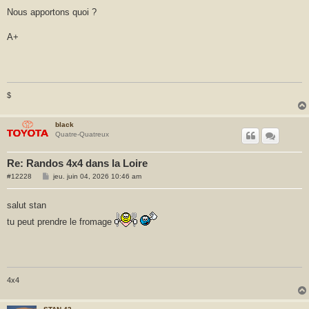
e
Nous apportons quoi ?
A+
$
black
Quatre-Quatreux
Re: Randos 4x4 dans la Loire
M
#12228
jeu. juin 04, 2026 10:46 am
e
s
s
salut stan
a
g
tu peut prendre le fromage
e
4x4