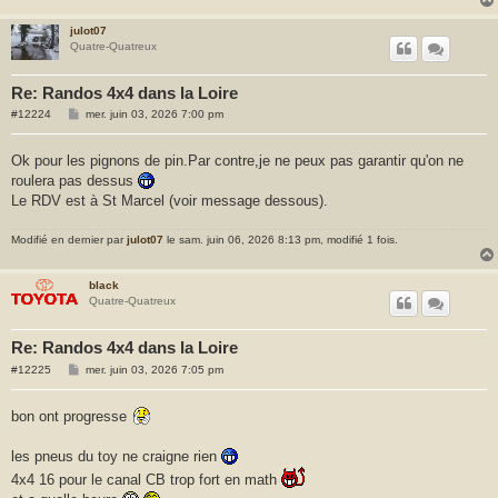
julot07
Quatre-Quatreux
Re: Randos 4x4 dans la Loire
M
#12224
mer. juin 03, 2026 7:00 pm
e
s
s
Ok pour les pignons de pin.Par contre,je ne peux pas garantir qu'on ne
a
roulera pas dessus
g
e
Le RDV est à St Marcel (voir message dessous).
Modifié en dernier par
julot07
le sam. juin 06, 2026 8:13 pm, modifié 1 fois.
black
Quatre-Quatreux
Re: Randos 4x4 dans la Loire
M
#12225
mer. juin 03, 2026 7:05 pm
e
s
s
bon ont progresse
a
g
e
les pneus du toy ne craigne rien
4x4 16 pour le canal CB trop fort en math