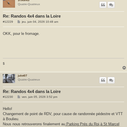
STAN-43
Quatre-Quatreux
Re: Randos 4x4 dans la Loire
M
#12229
jeu. juin 04, 2026 10:48 am
e
s
s
OKK, pour le fromage.
a
g
e
$
julot07
Quatre-Quatreux
Re: Randos 4x4 dans la Loire
M
#12230
ven. juin 05, 2026 3:52 pm
e
s
s
Hello!
a
Changement de point de RDV, pour cause de randonnée pédestre et VTT
g
e
à Boulieu.
Nous nous retrouverons finalement au
Parking Prés du Roi,à St Marcel