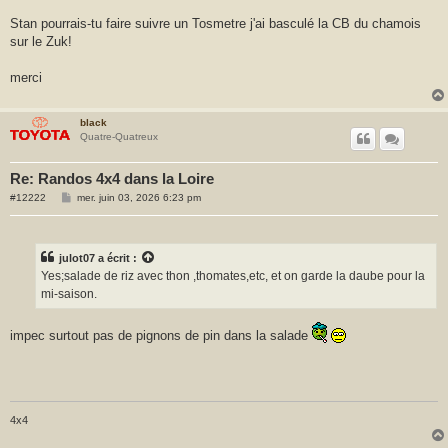
Stan pourrais-tu faire suivre un Tosmetre j'ai basculé la CB du chamois
sur le Zuk!
merci
black
Quatre-Quatreux
Re: Randos 4x4 dans la Loire
M
#12222
mer. juin 03, 2026 6:23 pm
e
s
s
a
g
julot07
a écrit :
e
Yes;salade de riz avec thon ,thomates,etc, et on garde la daube pour la
mi-saison.
impec surtout pas de pignons de pin dans la salade
4x4