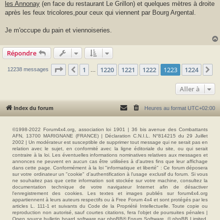
les Annonay
(en face du restaurant Le Grillon) et quelques mètres à droite
après les feux tricolores,pour ceux qui viennent par Bourg Argental.
Je m'occupe du pain et viennoiseries.
Répondre
Page
1223
sur
1224
1
1220
1221
1222
1223
1224
Précédente
S
12238 messages
…
Aller à
Index du forum
Heures au format
UTC+02:00
©1998-2022 Forum4x4.org, association loi 1901 | 36 bis avenue des Combattants
AFN, 13700 MARIGNANE (FRANCE) | Déclaration C.N.I.L. N°814215 du 29 Juillet
2002 | Un modérateur est susceptible de supprimer tout message qui ne serait pas en
relation avec le sujet, en conformité avec la ligne éditoriale du site, ou qui serait
contraire à la loi. Les éventuelles informations nominatives relatives aux messages et
annonces ne peuvent en aucun cas être utilisées à d'autres fins que leur affichage
dans cette page. Conformément à la loi "informatique et liberté" : Ce forum déposera
sur votre ordinateur un "cookie" d’authentification à l'usage exclusif du forum. Si vous
ne souhaitez pas que cette information soit stockée sur votre machine, consultez la
documentation technique de votre navigateur Internet afin de désactiver
l'enregistrement des cookies. Les textes et images publiés sur forum4x4.org
appartiennent à leurs auteurs respectifs ou à Free Forum 4x4 et sont protégés par les
articles L. 111-1 et suivants du Code de la Propriété Intellectuelle. Toute copie ou
reproduction non autorisé, sauf courtes citations, fera l'objet de poursuites pénales |
Open source bulletin board software par phpBB® Forum Software, © phpBB Limited.