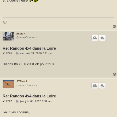
et a quelle heure
4x4
julot07
Quatre-Quatreux
Re: Randos 4x4 dans la Loire
M
#12226
mer. juin 03, 2026 7:11 pm
e
s
s
Disons 8h30 ,si c'est ok pour tous.
a
g
e
STAN-43
Quatre-Quatreux
Re: Randos 4x4 dans la Loire
M
#12227
jeu. juin 04, 2026 7:59 am
e
s
s
Salut les copains,
a
g