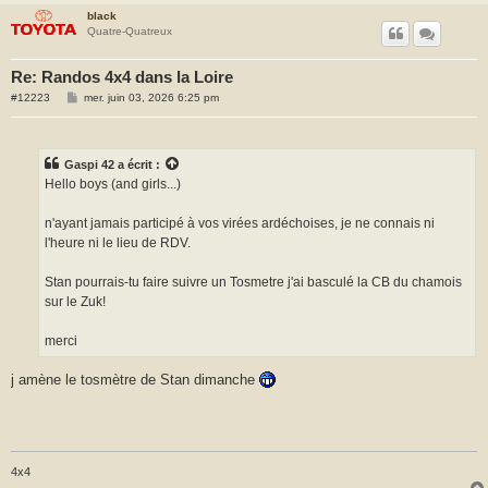
black
Quatre-Quatreux
Re: Randos 4x4 dans la Loire
M
#12223
mer. juin 03, 2026 6:25 pm
e
s
s
a
g
Gaspi 42
a écrit :
e
Hello boys (and girls...)
n'ayant jamais participé à vos virées ardéchoises, je ne connais ni
l'heure ni le lieu de RDV.
Stan pourrais-tu faire suivre un Tosmetre j'ai basculé la CB du chamois
sur le Zuk!
merci
j amène le tosmètre de Stan dimanche
4x4