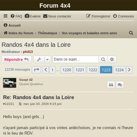
Forum 4x4
FAQ
Galerie
Nous contacter
S’enregistrer
Connexion
Accueil
R
Index du forum
Thématique
Vos voyages et balades entre amis
e
Randos 4x4 dans la Loire
c
Modérateur :
phil13
h
Rechercher
Recherche 
Répondre
e
Page
1223
sur
1224
1
1220
1221
1222
1223
1224
Précédente
S
12238 messages
r
…
c
Gaspi 42
Quatre-Quatreux
h
e
Re: Randos 4x4 dans la Loire
r
M
#12221
mer. juin 03, 2026 6:15 pm
e
s
s
Hello boys (and girls...)
a
g
e
n'ayant jamais participé à vos virées ardéchoises, je ne connais ni l'heure
ni le lieu de RDV.