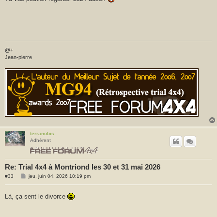
a
g
e
@+
Jean-pierre
terranobis
Adhérent
Re: Trial 4x4 à Montriond les 30 et 31 mai 2026
M
#33
jeu. juin 04, 2026 10:19 pm
e
s
s
Là, ça sent le divorce
a
g
e