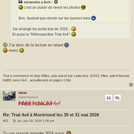
terranobis
a écrit :
c’est un plaisir de revoir les photos
Bon, faudrait pas dormir sur tes lauriers hein
J'ai arrangé les posts trial de 2025...
Et aussi la "Rétrospective Trial 4x4".
J’ai donc de la lecture en retard
merci
Tout a commencé en jeep Willys, puis passé par Lada niva, SJ413, Hilux, patrol baroud,
hdj80, iveco 4x4…actuellement en pajero 2.8td.
MG94
Administrateur
Re: Trial 4x4 à Montriond les 30 et 31 mai 2026
M
#32
jeu. juin 04, 2026 1:08 pm
e
s
s
Tu vas pouvoir regarder 2024 aussi.