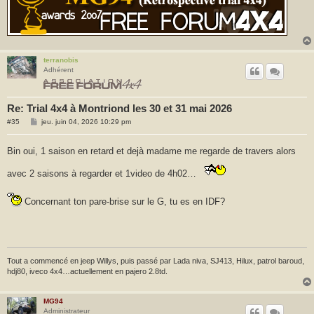
terranobis
Adhérent
Re: Trial 4x4 à Montriond les 30 et 31 mai 2026
M
#35
jeu. juin 04, 2026 10:29 pm
e
s
s
Bin oui, 1 saison en retard et dejà madame me regarde de travers alors
a
g
e
avec 2 saisons à regarder et 1video de 4h02…
Concernant ton pare-brise sur le G, tu es en IDF?
Tout a commencé en jeep Willys, puis passé par Lada niva, SJ413, Hilux, patrol baroud,
hdj80, iveco 4x4…actuellement en pajero 2.8td.
MG94
Administrateur