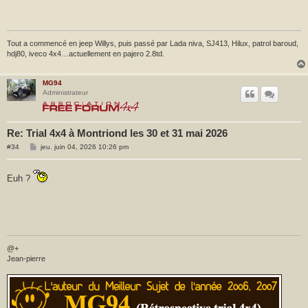
Tout a commencé en jeep Willys, puis passé par Lada niva, SJ413, Hilux, patrol baroud,
hdj80, iveco 4x4…actuellement en pajero 2.8td.
MG94
Administrateur
Re: Trial 4x4 à Montriond les 30 et 31 mai 2026
M
#34
jeu. juin 04, 2026 10:26 pm
e
s
s
Euh ?
a
g
e
@+
Jean-pierre