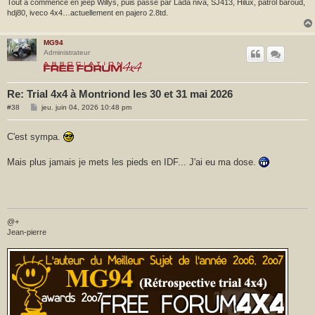
Tout a commencé en jeep Willys, puis passé par Lada niva, SJ413, Hilux, patrol baroud,
hdj80, iveco 4x4…actuellement en pajero 2.8td.
MG94
Administrateur
Re: Trial 4x4 à Montriond les 30 et 31 mai 2026
M
#38
jeu. juin 04, 2026 10:48 pm
e
s
s
C'est sympa.
a
g
e
Mais plus jamais je mets les pieds en IDF... J'ai eu ma dose.
@+
Jean-pierre