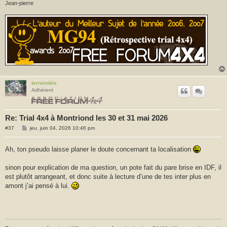
Jean-pierre
terranobis
Adhérent
Re: Trial 4x4 à Montriond les 30 et 31 mai 2026
M
#37
jeu. juin 04, 2026 10:46 pm
e
s
s
Ah, ton pseudo laisse planer le doute concernant ta localisation
a
g
e
sinon pour explication de ma question, un pote fait du pare brise en IDF, il
est plutôt arrangeant, et donc suite à lecture d’une de tes inter plus en
amont j’ai pensé à lui.