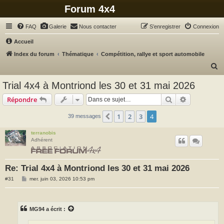
Forum 4x4
FAQ
Galerie
Nous contacter
S’enregistrer
Connexion
Accueil
Index du forum
Thématique
Compétition, rallye et sport automobile
R
e
Trial 4x4 à Montriond les 30 et 31 mai 2026
c
Rechercher
Recherche 
Répondre
h
e
1
2
3
4
Précédente
39 messages
r
terranobis
c
Adhérent
h
e
Re: Trial 4x4 à Montriond les 30 et 31 mai 2026
r
M
#31
mer. juin 03, 2026 10:53 pm
e
s
s
a
g
MG94
a écrit :
e