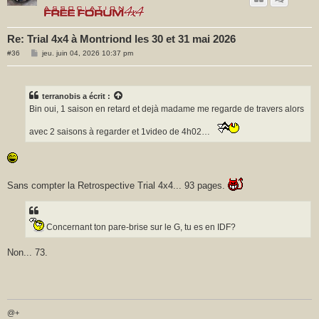
Re: Trial 4x4 à Montriond les 30 et 31 mai 2026
M
#36
jeu. juin 04, 2026 10:37 pm
e
s
s
a
g
terranobis
a écrit :
e
Bin oui, 1 saison en retard et dejà madame me regarde de travers alors
avec 2 saisons à regarder et 1video de 4h02…
Sans compter la Retrospective Trial 4x4... 93 pages.
Concernant ton pare-brise sur le G, tu es en IDF?
Non... 73.
@+