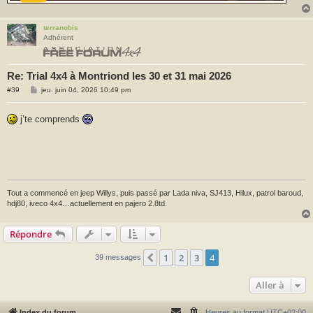
terranobis
Adhérent
Re: Trial 4x4 à Montriond les 30 et 31 mai 2026
M
#39
jeu. juin 04, 2026 10:49 pm
e
s
s
j’te comprends
a
g
e
Tout a commencé en jeep Willys, puis passé par Lada niva, SJ413, Hilux, patrol baroud,
hdj80, iveco 4x4…actuellement en pajero 2.8td.
Répondre
1
2
3
4
Précédente
39 messages
Aller à
Index du forum
Heures au format
UTC+02:00