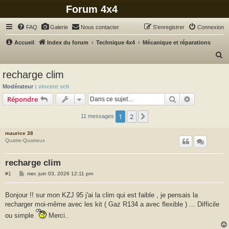
Forum 4x4
FAQ
Galerie
Nous contacter
S’enregistrer
Connexion
Accueil
Index du forum
Technique 4x4
Mécanique et réparations
R
e
recharge clim
c
Modérateur :
vincent sch
h
Rechercher
Recherche 
Répondre
e
1
2
Suivante
11 messages
r
c
maurice 38
Quatre-Quatreux
h
e
recharge clim
r
M
#1
mer. juin 03, 2026 12:11 pm
e
s
s
Bonjour !! sur mon KZJ 95 j'ai la clim qui est faible , je pensais la
a
recharger moi-même avec les kit ( Gaz R134 a avec flexible ) ... Difficile
g
e
ou simple
Merci..