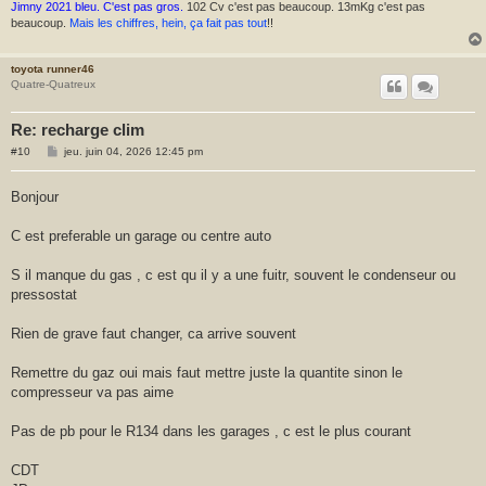
Jimny 2021 bleu. C'est pas gros.
102 Cv c'est pas beaucoup. 13mKg c'est pas
beaucoup.
Mais les chiffres, hein, ça fait pas tout
!!
toyota runner46
Quatre-Quatreux
Re: recharge clim
M
#10
jeu. juin 04, 2026 12:45 pm
e
s
s
Bonjour
a
g
e
C est preferable un garage ou centre auto
S il manque du gas , c est qu il y a une fuitr, souvent le condenseur ou
pressostat
Rien de grave faut changer, ca arrive souvent
Remettre du gaz oui mais faut mettre juste la quantite sinon le
compresseur va pas aime
Pas de pb pour le R134 dans les garages , c est le plus courant
CDT