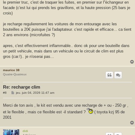
s
le premier truc, c'est de traquer les fuites, en premier sur l''échangeur en
a
facade (c'est lui qui prends les gravillons, et la haute pression (25 bars je
g
e
crois)
je recharge regulierement les voitures de mon entourage avec les
bouteilles a 20€ puisque j'ai l'adaptateur. c'est rapide et efficace... ca tient
2 ans environs (microfuites ?)
apres, c'est effectivement inflammable.. donc ok pour une bouteille dans
un petit vehicule, mais dans un vehicule ou le circuit de clim est plus
gros (car.!).. je n'oserai pas...
maurice 38
Quatre-Quatreux
Re: recharge clim
M
#8
jeu. juin 04, 2026 11:47 am
e
s
s
Merci de ton avis , le kit est vendu avec une recharge de + ou - 250 gr ,
a
g
et le flexible , mais ce flexible est -il standard ?
( toyota kzj 95 de
e
2001
didi