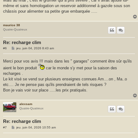
Mais au final , c'est le grumier qui a pris sévère , car il avait ajouté lui-
même et sans homologation un reservoir additionnel à gazole sous son
châssis pour alimenter sa petite grue embarquée .....
maurice 38
Quatre-Quatreux
Re: recharge clim
M
#6
jeu. juin 04, 2026 8:43 am
e
s
s
Merci pour vos avis !!! mais dans les " garages" comment être sûr qu'ils
a
g
aient le bon produit
car le monde s'y met pour la saison des
e
recharges .
Le kit visé se vend sur plusieurs enseignes connues Am....on , Ma..o
etc.... Je ne pense pas qu'ils prendraient de tels risques ?
Bon je vais voir sur place .....les prix pratiqués.
alexsam
Quatre-Quatreux
Re: recharge clim
M
#7
jeu. juin 04, 2026 10:55 am
e
s