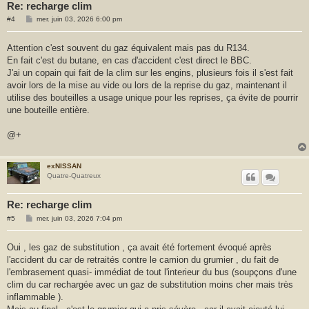
Re: recharge clim
M
#4
mer. juin 03, 2026 6:00 pm
e
s
s
Attention c'est souvent du gaz équivalent mais pas du R134.
a
En fait c'est du butane, en cas d'accident c'est direct le BBC.
g
e
J'ai un copain qui fait de la clim sur les engins, plusieurs fois il s'est fait
avoir lors de la mise au vide ou lors de la reprise du gaz, maintenant il
utilise des bouteilles a usage unique pour les reprises, ça évite de pourrir
une bouteille entière.
@+
exNISSAN
Quatre-Quatreux
Re: recharge clim
M
#5
mer. juin 03, 2026 7:04 pm
e
s
s
Oui , les gaz de substitution , ça avait été fortement évoqué après
a
l'accident du car de retraités contre le camion du grumier , du fait de
g
e
l'embrasement quasi- immédiat de tout l'interieur du bus (soupçons d'une
clim du car rechargée avec un gaz de substitution moins cher mais très
inflammable ).