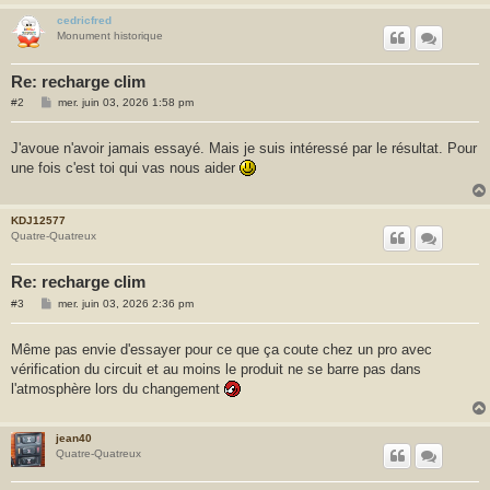
cedricfred
Monument historique
Re: recharge clim
M
#2
mer. juin 03, 2026 1:58 pm
e
s
s
J'avoue n'avoir jamais essayé. Mais je suis intéressé par le résultat. Pour
a
une fois c'est toi qui vas nous aider
g
e
KDJ12577
Quatre-Quatreux
Re: recharge clim
M
#3
mer. juin 03, 2026 2:36 pm
e
s
s
Même pas envie d'essayer pour ce que ça coute chez un pro avec
a
vérification du circuit et au moins le produit ne se barre pas dans
g
e
l'atmosphère lors du changement
jean40
Quatre-Quatreux