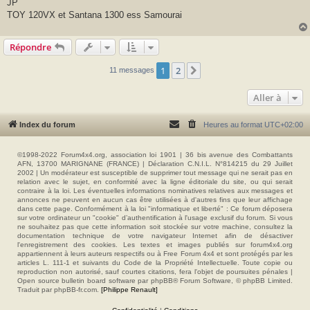
JP
TOY 120VX et Santana 1300 ess Samourai
Répondre
1
2
Suivante
11 messages
Aller à
Index du forum
Heures au format
UTC+02:00
©1998-2022 Forum4x4.org, association loi 1901 | 36 bis avenue des Combattants
AFN, 13700 MARIGNANE (FRANCE) | Déclaration C.N.I.L. N°814215 du 29 Juillet
2002 | Un modérateur est susceptible de supprimer tout message qui ne serait pas en
relation avec le sujet, en conformité avec la ligne éditoriale du site, ou qui serait
contraire à la loi. Les éventuelles informations nominatives relatives aux messages et
annonces ne peuvent en aucun cas être utilisées à d'autres fins que leur affichage
dans cette page. Conformément à la loi "informatique et liberté" : Ce forum déposera
sur votre ordinateur un "cookie" d’authentification à l'usage exclusif du forum. Si vous
ne souhaitez pas que cette information soit stockée sur votre machine, consultez la
documentation technique de votre navigateur Internet afin de désactiver
l'enregistrement des cookies. Les textes et images publiés sur forum4x4.org
appartiennent à leurs auteurs respectifs ou à Free Forum 4x4 et sont protégés par les
articles L. 111-1 et suivants du Code de la Propriété Intellectuelle. Toute copie ou
reproduction non autorisé, sauf courtes citations, fera l'objet de poursuites pénales |
Open source bulletin board software par phpBB® Forum Software, © phpBB Limited.
Traduit par phpBB-fr.com.
[Philippe Renault]