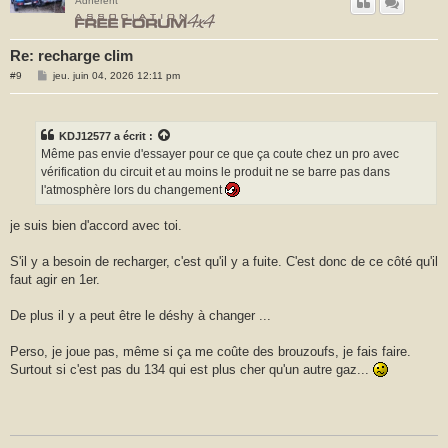
Adhérent
Re: recharge clim
M
#9
jeu. juin 04, 2026 12:11 pm
e
s
s
a
g
KDJ12577
a écrit :
e
Même pas envie d'essayer pour ce que ça coute chez un pro avec
vérification du circuit et au moins le produit ne se barre pas dans
l'atmosphère lors du changement
je suis bien d'accord avec toi.
S'il y a besoin de recharger, c'est qu'il y a fuite. C'est donc de ce côté qu'il
faut agir en 1er.
De plus il y a peut être le déshy à changer ...
Perso, je joue pas, même si ça me coûte des brouzoufs, je fais faire.
Surtout si c'est pas du 134 qui est plus cher qu'un autre gaz...