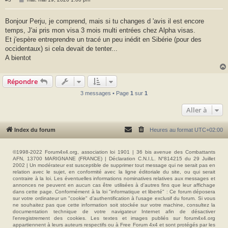
e
s
s
Bonjour Perju, je comprend, mais si tu changes d 'avis il est encore
a
temps, J'ai pris mon visa 3 mois multi entrées chez Alpha visas.
g
e
Et j'espère entreprendre un tracé un peu inédit en Sibérie (pour des
occidentaux) si cela devait de tenter...
A bientot
Répondre
3 messages • Page
1
sur
1
Aller à
Index du forum
Heures au format
UTC+02:00
©1998-2022 Forum4x4.org, association loi 1901 | 36 bis avenue des Combattants
AFN, 13700 MARIGNANE (FRANCE) | Déclaration C.N.I.L. N°814215 du 29 Juillet
2002 | Un modérateur est susceptible de supprimer tout message qui ne serait pas en
relation avec le sujet, en conformité avec la ligne éditoriale du site, ou qui serait
contraire à la loi. Les éventuelles informations nominatives relatives aux messages et
annonces ne peuvent en aucun cas être utilisées à d'autres fins que leur affichage
dans cette page. Conformément à la loi "informatique et liberté" : Ce forum déposera
sur votre ordinateur un "cookie" d’authentification à l'usage exclusif du forum. Si vous
ne souhaitez pas que cette information soit stockée sur votre machine, consultez la
documentation technique de votre navigateur Internet afin de désactiver
l'enregistrement des cookies. Les textes et images publiés sur forum4x4.org
appartiennent à leurs auteurs respectifs ou à Free Forum 4x4 et sont protégés par les