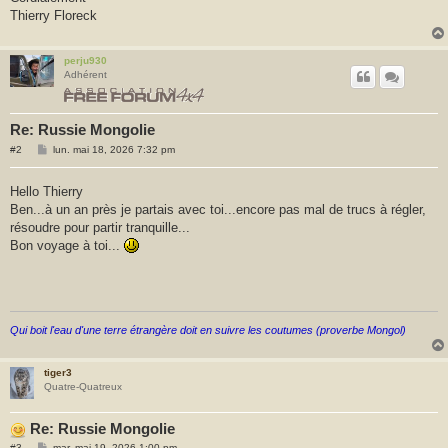
Thierry Floreck
perju930
Adhérent
Re: Russie Mongolie
M
#2
lun. mai 18, 2026 7:32 pm
e
s
s
Hello Thierry
a
Ben...à un an près je partais avec toi...encore pas mal de trucs à régler,
g
e
résoudre pour partir tranquille...
Bon voyage à toi...
Qui boit l'eau d'une terre étrangère doit en suivre les coutumes (proverbe Mongol)
tiger3
Quatre-Quatreux
Re: Russie Mongolie
M
#3
mar. mai 19, 2026 1:00 pm