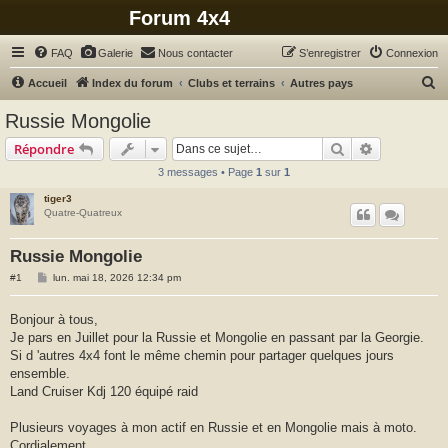
Forum 4x4
FAQ
Galerie
Nous contacter
S’enregistrer
Connexion
R
Accueil
Index du forum
Clubs et terrains
Autres pays
e
Russie Mongolie
c
Rechercher
Recherche 
Répondre
h
3 messages • Page
1
sur
1
e
tiger3
r
Quatre-Quatreux
c
h
Russie Mongolie
e
M
#1
lun. mai 18, 2026 12:34 pm
e
r
s
s
Bonjour à tous,
a
Je pars en Juillet pour la Russie et Mongolie en passant par la Georgie.
g
e
Si d 'autres 4x4 font le même chemin pour partager quelques jours
ensemble.
Land Cruiser Kdj 120 équipé raid
Plusieurs voyages à mon actif en Russie et en Mongolie mais à moto.
Cordialement