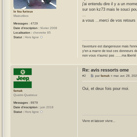
j'ai entendu dire il y a un mom
g
e
sur son kz73 mais le souci pour 
le fou furieux
...
Maieutikos
a vous ...merci de vos retours
Messages :
4729
Date d’inscription :
février 2008
Localisation :
chevrette 85
Statut :
Hors ligne
l'aventure est dangereuse mais l'ennu
y'en a marre de tout ces donneurs de
non vous n'aurez pas .......ma liberté 
Re: avis ressorts ome
M
#2
par
famak
»
mar. avr. 28, 20
e
s
s
Oui, et deux fois pour moi.
a
famak
g
Quatre-Quatreux
e
Messages :
8979
Date d’inscription :
juin 2018
Statut :
Hors ligne
Vivre et laisser vivre...