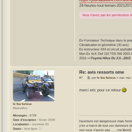
24-heures-tout-terrain-2021207
Vous n’avez pas les permissions né
Ex-Formateur Technique dans le pneu
Climatisation et géométrie (30 ans)
Ex-instructeur 4X4 et circuit asphalt
Mon Ex 4x4: Def 110 TD5 SW 2003 
2016 >>
Toyota Hilux Dc 2.5 ..2013
Re: avis ressorts ome
M
#7
par
le fou furieux
»
mar. mai
e
s
s
merci eric pour ce retour
a
g
e
le fou furieux
Maieutikos
Messages :
4729
Date d’inscription :
février 2008
l'aventure est dangereuse mais l'ennu
Localisation :
chevrette 85
y'en a marre de tout ces donneurs de
Statut :
Hors ligne
non vous n'aurez pas .......ma liberté 