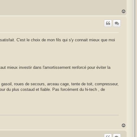
H
a
u
t
satisfait. C'est le choix de mon fils qui s'y connait mieux que moi
 vaut mieux investir dans l'amortissement renforcé pour éviter la
, gasoil, roues de secours, arceau cage, tente de toit, compresseur,
pour du plus costaud et fiable. Pas forcément du hi-tech , de
H
a
u