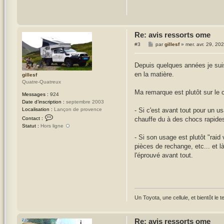
Re: avis ressorts ome
M
#3
par
gillesf
»
mer. avr. 29, 20
e
s
s
Depuis quelques années je suis 
a
en la matière.
g
gillesf
e
Quatre-Quatreux
Ma remarque est plutôt sur le c
Messages :
924
Date d’inscription :
septembre 2003
Localisation :
Lançon de provence
- Si c'est avant tout pour un u
C
Contact :
chauffe du à des chocs rapide
o
Statut :
Hors ligne
n
- Si son usage est plutôt "raid
t
pièces de rechange, etc... et l
a
c
l'éprouvé avant tout.
t
e
r
g
i
Un Toyota, une cellule, et bientôt l
l
l
e
Re: avis ressorts ome
s