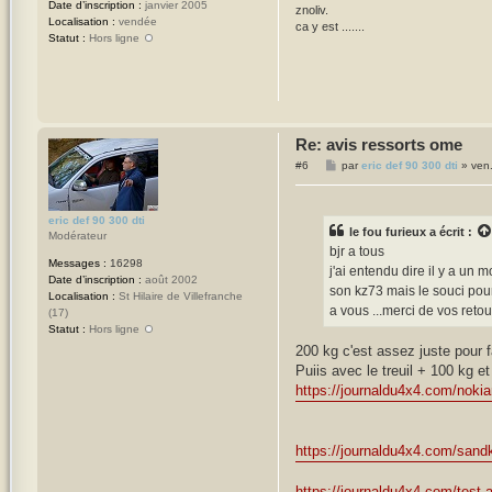
Date d’inscription :
janvier 2005
znoliv.
Localisation :
vendée
ca y est .......
Statut :
Hors ligne
Re: avis ressorts ome
M
#6
par
eric def 90 300 dti
»
ven
e
s
s
a
eric def 90 300 dti
g
le fou furieux
a écrit :
Modérateur
e
bjr a tous
Messages :
16298
j'ai entendu dire il y a un 
Date d’inscription :
août 2002
son kz73 mais le souci pour 
Localisation :
St Hilaire de Villefranche
a vous ...merci de vos retou
(17)
Statut :
Hors ligne
200 kg c'est assez juste pour fa
Puiis avec le treuil + 100 kg et
https://journaldu4x4.com/nokian
https://journaldu4x4.com/sandk
https://journaldu4x4.com/test-a