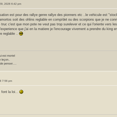
. 29, 2026 6:42 pm
isation est pour des rallye genre rallye des pionners etc ..le vehicule est "st
 amortos soit des ohlins reglable en comp/det ou des scorpions que je ne con
le truc c'est que mon pote ne veut pas trop surelever et ce qui l'oriente vers l
experience que j'ai en la matiere je l'encourage vivement a prendre du king e
re reglable ..
i est mortel
 leçon..
de penser.....
26 7:56 pm
font la loi...