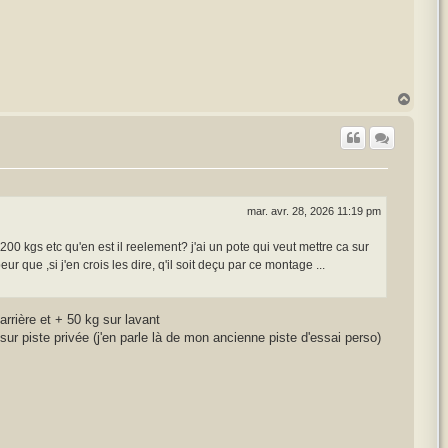
H
a
u
t
mar. avr. 28, 2026 11:19 pm
00 kgs etc qu'en est il reelement? j'ai un pote qui veut mettre ca sur
r que ,si j'en crois les dire, q'il soit deçu par ce montage ...
arrière et + 50 kg sur lavant
sur piste privée (j'en parle là de mon ancienne piste d'essai perso)