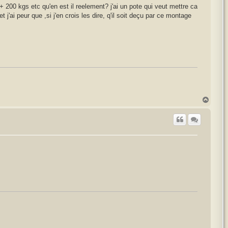
+ 200 kgs etc qu'en est il reelement? j'ai un pote qui veut mettre ca
j'ai peur que ,si j'en crois les dire, q'il soit deçu par ce montage
H
a
u
t