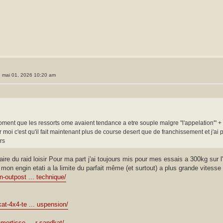
. mai 01, 2026 10:20 am
moment que les ressorts ome avaient tendance a etre souple malgre "l'appelation'" + 2
moi c'est qu'il fait maintenant plus de course desert que de franchissement et j'ai peu
rs
ire du raid loisir Pour ma part j'ai toujours mis pour mes essais a 300kg sur l'
 mon engin etati a la limite du parfait même (et surtout) a plus grande vitesse 
-outpost ... technique/
at-4x4-te ... uspension/
mortisse ... r-sandkat/