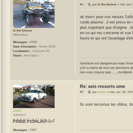
f
M
#4
par
le fou furieux
»
mer. avr
e
s
s
ok merci pour vos retours l'util
a
corde plasma ..il est prevu en
g
e
plus important que d'origine . 
le fou furieux
en ce qui me concerne et vue l'
Maieutikos
fourni et qui ont l'avantage d'et
Messages :
4729
Date d’inscription :
février 2008
Localisation :
chevrette 85
Statut :
Hors ligne
l'aventure est dangereuse mais l'ennu
y'en a marre de tout ces donneurs de
non vous n'aurez pas .......ma liberté 
Re: avis ressorts ome
M
#5
par
znoliv
»
mer. avr. 29, 20
e
s
s
Ils sont reconnus les ohlins, ils 
a
g
znoliv
e
Adhérent
Messages :
7207