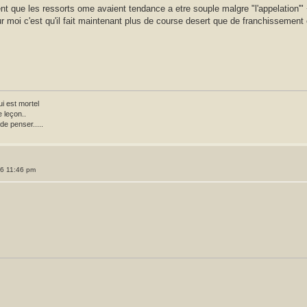
ent que les ressorts ome avaient tendance a etre souple malgre "l'appelation'" 
moi c'est qu'il fait maintenant plus de course desert que de franchissement et 
i est mortel
 leçon..
de penser.....
26 11:46 pm