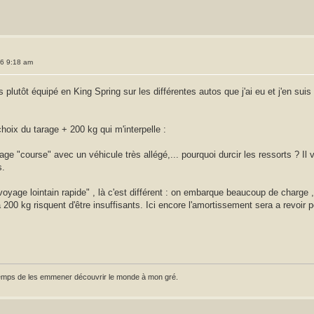
26 9:18 am
plutôt équipé en King Spring sur les différentes autos que j'ai eu et j'en suis 
hoix du tarage + 200 kg qui m'interpelle :
sage "course" avec un véhicule très allégé,... pourquoi durcir les ressorts ? Il
s.
 voyage lointain rapide" , là c'est différent : on embarque beaucoup de charge 
à 200 kg risquent d'être insuffisants. Ici encore l'amortissement sera a revoir 
e temps de les emmener découvrir le monde à mon gré.