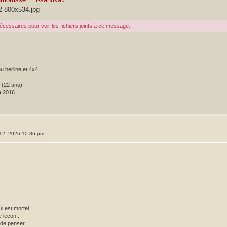
2-800x534.jpg
cessaires pour voir les fichiers joints à ce message.
 berline et 4x4
e (22 ans)
à 2016
 12, 2026 10:36 pm
i est mortel
 leçon..
de penser.....