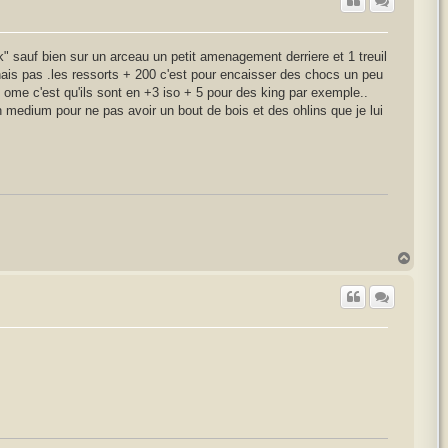
t
ock" sauf bien sur un arceau un petit amenagement derriere et 1 treuil
nais pas .les ressorts + 200 c'est pour encaisser des chocs un peu
es ome c'est qu'ils sont en +3 iso + 5 pour des king par exemple..
n medium pour ne pas avoir un bout de bois et des ohlins que je lui
H
a
u
t