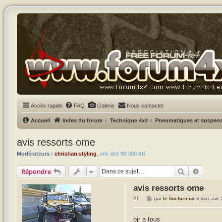
Accès rapide
FAQ
Galerie
Nous contacter
Accueil
Index du forum
Technique 4x4
Pneumatiques et suspen
avis ressorts ome
Modérateurs :
christian.styling
,
eric def 90 300 dti
Rechercher
Recher
Répondre
avis ressorts ome
M
#1
par
le fou furieux
»
mar. avr
e
s
s
bjr a tous
a