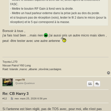
l'ASC.
- Mettre le bouton RF Gain à fond vers la droite.
- Mettre un haut parleur externe dans la prise jack au dos du poste.
et si toujours pas de réception (voix), tester le fil 2 dans le micro (pour la
réception) et le 5 qui correspond à la masse.
Bonsoir à tous ,
j'ai fais tout bien ...mais rien
j'ai aussi pris un autre micro mais idem ,
peut -être tester avec une autre antenne
Toyota LJ70
Nissan Patrol Y60 Long
Raid: Islande ,maroc ,albanie ,slovénie,sardaigne.
roger78
Quatre-Quatreux
Re: CB Harry 3
M
#12
mer. mars 25, 2026 6:56 pm
e
s
s
Si l'antenne est bien réglé, pas de TOS avec, pour moi, elle n'est pas
a