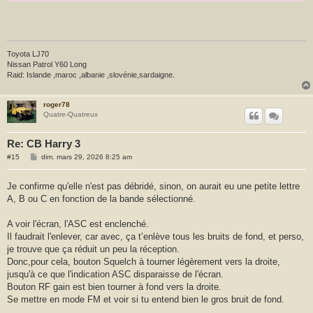
Toyota LJ70
Nissan Patrol Y60 Long
Raid: Islande ,maroc ,albanie ,slovénie,sardaigne.
roger78
Quatre-Quatreux
Re: CB Harry 3
M
#15
dim. mars 29, 2026 8:25 am
e
s
s
Je confirme qu'elle n'est pas débridé, sinon, on aurait eu une petite lettre
a
A, B ou C en fonction de la bande sélectionné.
g
e
A voir l'écran, l'ASC est enclenché.
Il faudrait l'enlever, car avec, ça t’enlève tous les bruits de fond, et perso,
je trouve que ça réduit un peu la réception.
Donc,pour cela, bouton Squelch à tourner légèrement vers la droite,
jusqu'à ce que l'indication ASC disparaisse de l'écran.
Bouton RF gain est bien tourner à fond vers la droite.
Se mettre en mode FM et voir si tu entend bien le gros bruit de fond.