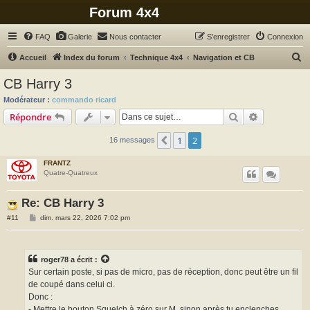
Forum 4x4
FAQ
Galerie
Nous contacter
S’enregistrer
Connexion
R
Accueil
Index du forum
Technique 4x4
Navigation et CB
e
CB Harry 3
c
Modérateur :
commando ricard
h
Rechercher
Recherche 
Répondre
e
1
2
Précédente
16 messages
r
c
FRANTZ
Quatre-Quatreux
h
e
Re: CB Harry 3
r
M
#11
dim. mars 22, 2026 7:02 pm
e
s
s
a
g
roger78
a écrit :
e
Sur certain poste, si pas de micro, pas de réception, donc peut être un fil
de coupé dans celui ci.
Donc :
- Mettre le bouton Squelch à zéro sur M, sinon après tu enclenches