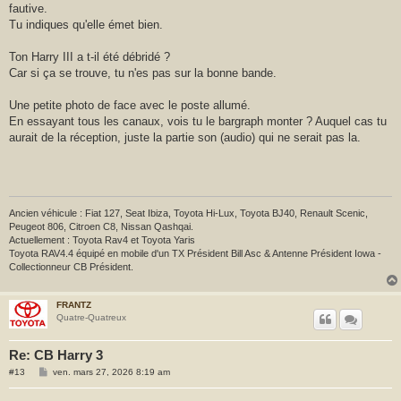
fautive.
g
e
Tu indiques qu'elle émet bien.
Ton Harry III a t-il été débridé ?
Car si ça se trouve, tu n'es pas sur la bonne bande.
Une petite photo de face avec le poste allumé.
En essayant tous les canaux, vois tu le bargraph monter ? Auquel cas tu
aurait de la réception, juste la partie son (audio) qui ne serait pas la.
Ancien véhicule : Fiat 127, Seat Ibiza, Toyota Hi-Lux, Toyota BJ40, Renault Scenic,
Peugeot 806, Citroen C8, Nissan Qashqai.
Actuellement : Toyota Rav4 et Toyota Yaris
Toyota RAV4.4 équipé en mobile d'un TX Président Bill Asc & Antenne Président Iowa -
Collectionneur CB Président.
FRANTZ
Quatre-Quatreux
Re: CB Harry 3
M
#13
ven. mars 27, 2026 8:19 am
e
s