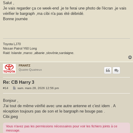
s
Salut ,
a
Je vais regarder ça ce week-end ,je te ferai une photo de l'écran ,je vais
g
e
vérifier le bargraph ,ma cibi n'a pas été débridé.
Bonne journée
Toyota LJ70
Nissan Patrol Y60 Long
Raid: Islande ,maroc ,albanie ,slovénie,sardaigne.
FRANTZ
Quatre-Quatreux
Re: CB Harry 3
M
#14
sam. mars 28, 2026 12:56 pm
e
s
s
Bonjour ,
a
J'ai tout de même vérifié avec une autre antenne et c'est idem . A
g
e
réception toujours pas de son et le bargraph ne bouge pas .
Cibi.jpeg
Vous n’avez pas les permissions nécessaires pour voir les fichiers joints à ce
message.