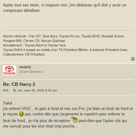
Après tout ses tests, si toujours rien, j'en déduirais qu'il doit y avoir un
composant défaillant.
Ancien véhicule : Fiat 127, Seat Ibiza, Toyota Hi-Lux, Toyota BJ40, Renault Scenic,
Peugeot 806, Citroen C8, Nissan Qashqai.
Actuellement : Toyota Rav4 et Toyota Yaris
Toyota RAV4.4 équipé en mobile d'un TX Président Bill Asc & Antenne Président Iowa -
Collectionneur CB Président.
FRANTZ
Quatre-Quatreux
Re: CB Harry 3
M
#16
lun. mars 30, 2026 8:43 am
e
s
s
Salut ,
a
j'ai enlevé l'ASC , le gain à fond et mis sur Fm, j'ai bien un bruit de fond et
g
e
je reçois
pas contre dés que j'augmente le squelch pour enlever le
bruit de fond , je n'ai plus de réception
peut-être que l'autre cibi qui
me servait pour les test était trop proche...