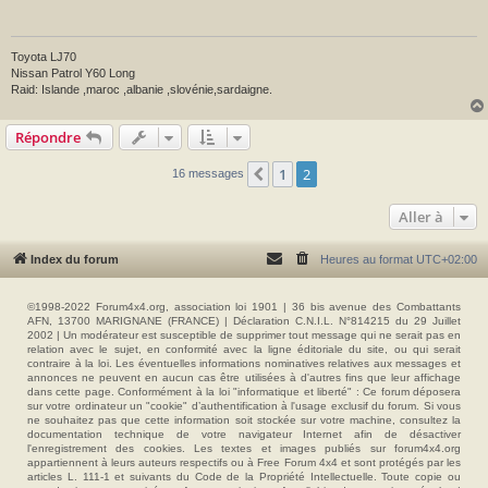
Toyota LJ70
Nissan Patrol Y60 Long
Raid: Islande ,maroc ,albanie ,slovénie,sardaigne.
Répondre
1
2
Précédente
16 messages
Aller à
Index du forum
Heures au format
UTC+02:00
©1998-2022 Forum4x4.org, association loi 1901 | 36 bis avenue des Combattants
AFN, 13700 MARIGNANE (FRANCE) | Déclaration C.N.I.L. N°814215 du 29 Juillet
2002 | Un modérateur est susceptible de supprimer tout message qui ne serait pas en
relation avec le sujet, en conformité avec la ligne éditoriale du site, ou qui serait
contraire à la loi. Les éventuelles informations nominatives relatives aux messages et
annonces ne peuvent en aucun cas être utilisées à d'autres fins que leur affichage
dans cette page. Conformément à la loi "informatique et liberté" : Ce forum déposera
sur votre ordinateur un "cookie" d’authentification à l'usage exclusif du forum. Si vous
ne souhaitez pas que cette information soit stockée sur votre machine, consultez la
documentation technique de votre navigateur Internet afin de désactiver
l'enregistrement des cookies. Les textes et images publiés sur forum4x4.org
appartiennent à leurs auteurs respectifs ou à Free Forum 4x4 et sont protégés par les
articles L. 111-1 et suivants du Code de la Propriété Intellectuelle. Toute copie ou