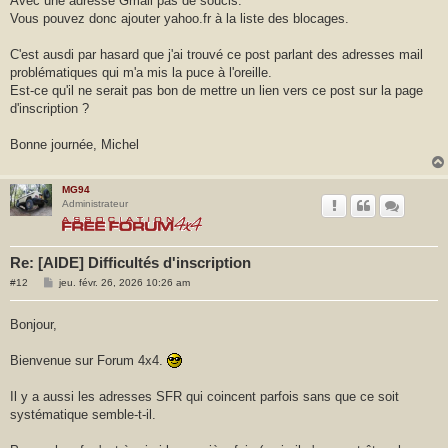
Avec une adresse Gmail pas de soucis.
Vous pouvez donc ajouter yahoo.fr à la liste des blocages.
C'est ausdi par hasard que j'ai trouvé ce post parlant des adresses mail
problématiques qui m'a mis la puce à l'oreille.
Est-ce qu'il ne serait pas bon de mettre un lien vers ce post sur la page
d'inscription ?
Bonne journée, Michel
MG94
Administrateur
Re: [AIDE] Difficultés d'inscription
M
#12
jeu. févr. 26, 2026 10:26 am
e
s
s
Bonjour,
a
g
e
Bienvenue sur Forum 4x4.
Il y a aussi les adresses SFR qui coincent parfois sans que ce soit
systématique semble-t-il.