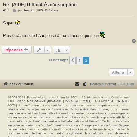
Re: [AIDE] Difficultés d'inscription
M
#13
jeu. févr. 26, 2026 11:59 am
e
s
s
Super
a
g
e
Plus qu'à attendre LA réponse à ma fameuse question
Répondre
1
2
Précédente
13 messages
Aller à
Index du forum
Heures au format
UTC+02:00
©1998-2022 Forum4x4.org, association loi 1901 | 36 bis avenue des Combattants
AFN, 13700 MARIGNANE (FRANCE) | Déclaration C.N.I.L. N°814215 du 29 Juillet
2002 | Un modérateur est susceptible de supprimer tout message qui ne serait pas en
relation avec le sujet, en conformité avec la ligne éditoriale du site, ou qui serait
contraire à la loi. Les éventuelles informations nominatives relatives aux messages et
annonces ne peuvent en aucun cas être utilisées à d'autres fins que leur affichage
dans cette page. Conformément à la loi "informatique et liberté" : Ce forum déposera
sur votre ordinateur un "cookie" d’authentification à l'usage exclusif du forum. Si vous
ne souhaitez pas que cette information soit stockée sur votre machine, consultez la
documentation technique de votre navigateur Internet afin de désactiver