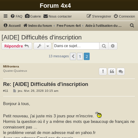
Forum 4x4
FAQ
Galerie
Nous contacter
S’enregistrer
Connexion
R
Accueil
Index du forum
Free Forum 4x4
Aide à l'utilisation du forum (inscription, messages, photos, petites annonces...)
e
[AIDE] Difficultés d'inscription
c
Rechercher
Recherche 
Répondre
h
e
1
2
Précédente
13 messages
r
Mlifrontera
c
Quatre-Quatreux
h
Re: [AIDE] Difficultés d'inscription
e
M
#11
jeu. févr. 26, 2026 10:15 am
r
e
s
s
Bonjour à tous,
a
g
e
Petit nouveau, j'ai juste mis 3 jours pour m'inscrire.
Hormis la question où il y a même des mots que beaucoup de français ne
connaissent pas ...
le problème venait de mon adresse mail en yahoo.fr