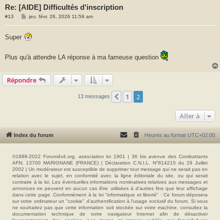
Re: [AIDE] Difficultés d'inscription
M
#13
jeu. févr. 26, 2026 11:59 am
e
s
s
Super
a
g
e
Plus qu'à attendre LA réponse à ma fameuse question
Répondre
1
2
Précédente
13 messages
Aller à
Index du forum
Heures au format
UTC+02:00
©1998-2022 Forum4x4.org, association loi 1901 | 36 bis avenue des Combattants
AFN, 13700 MARIGNANE (FRANCE) | Déclaration C.N.I.L. N°814215 du 29 Juillet
2002 | Un modérateur est susceptible de supprimer tout message qui ne serait pas en
relation avec le sujet, en conformité avec la ligne éditoriale du site, ou qui serait
contraire à la loi. Les éventuelles informations nominatives relatives aux messages et
annonces ne peuvent en aucun cas être utilisées à d'autres fins que leur affichage
dans cette page. Conformément à la loi "informatique et liberté" : Ce forum déposera
sur votre ordinateur un "cookie" d’authentification à l'usage exclusif du forum. Si vous
ne souhaitez pas que cette information soit stockée sur votre machine, consultez la
documentation technique de votre navigateur Internet afin de désactiver