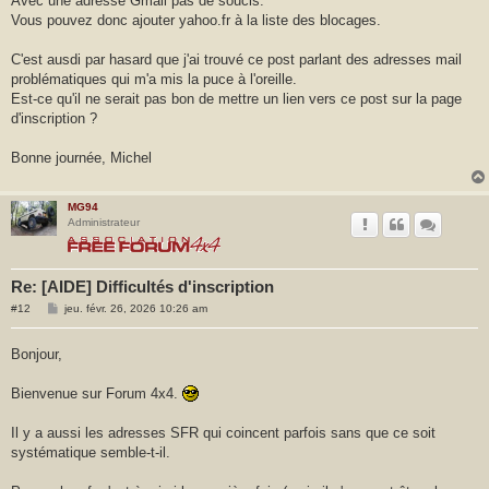
Avec une adresse Gmail pas de soucis.
Vous pouvez donc ajouter yahoo.fr à la liste des blocages.
C'est ausdi par hasard que j'ai trouvé ce post parlant des adresses mail
problématiques qui m'a mis la puce à l'oreille.
Est-ce qu'il ne serait pas bon de mettre un lien vers ce post sur la page
d'inscription ?
Bonne journée, Michel
MG94
Administrateur
Re: [AIDE] Difficultés d'inscription
M
#12
jeu. févr. 26, 2026 10:26 am
e
s
s
Bonjour,
a
g
e
Bienvenue sur Forum 4x4.
Il y a aussi les adresses SFR qui coincent parfois sans que ce soit
systématique semble-t-il.