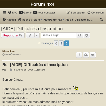
Forum 4x4
FAQ
Galerie
Nous contacter
S’enregistrer
Connexion
R
Accueil
Index du forum
Free Forum 4x4
Aide à l'utilisation du forum (inscription, messages, photos, petites annonces...)
e
[AIDE] Difficultés d'inscription
c
Rechercher
Recherche 
Répondre
h
e
1
2
Précédente
13 messages
r
Mlifrontera
c
Quatre-Quatreux
h
Re: [AIDE] Difficultés d'inscription
e
M
#11
jeu. févr. 26, 2026 10:15 am
r
e
s
s
Bonjour à tous,
a
g
e
Petit nouveau, j'ai juste mis 3 jours pour m'inscrire.
Hormis la question où il y a même des mots que beaucoup de français ne
connaissent pas ...
le problème venait de mon adresse mail en yahoo.fr