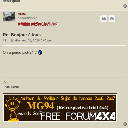
beau quad
MG94
Administrateur
Re: Bonjour à tous
M
#8
dim. févr. 01, 2026 6:45 pm
e
s
s
On a perdu piotr24 ?
a
g
e
@+
Jean-pierre