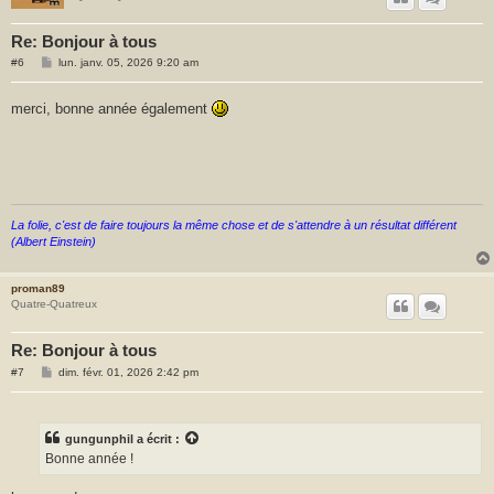
Re: Bonjour à tous
M
#6
lun. janv. 05, 2026 9:20 am
e
s
s
merci, bonne année également
a
g
e
La folie, c'est de faire toujours la même chose et de s'attendre à un résultat différent
(Albert Einstein)
proman89
Quatre-Quatreux
Re: Bonjour à tous
M
#7
dim. févr. 01, 2026 2:42 pm
e
s
s
a
g
gungunphil
a écrit :
e
Bonne année !