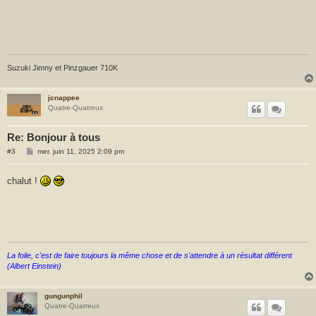
g
e
Suzuki Jimny et Pinzgauer 710K
jcnappee
Quatre-Quatreux
Re: Bonjour à tous
M
#3
mer. juin 11, 2025 2:09 pm
e
s
s
chalut !
a
g
e
La folie, c'est de faire toujours la même chose et de s'attendre à un résultat différent
(Albert Einstein)
gungunphil
Quatre-Quatreux