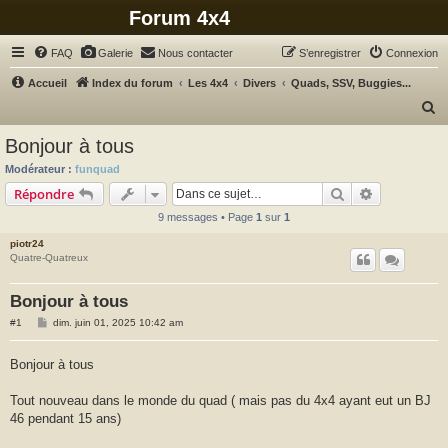
Forum 4x4
FAQ
Galerie
Nous contacter
S’enregistrer
Connexion
Accueil
Index du forum
Les 4x4
Divers
Quads, SSV, Buggies...
R
e
Bonjour à tous
c
Modérateur :
funquad
h
Rechercher
Recherche 
Répondre
e
9 messages • Page
1
sur
1
r
piotr24
c
Quatre-Quatreux
h
Bonjour à tous
e
M
#1
dim. juin 01, 2025 10:42 am
r
e
s
s
Bonjour à tous
a
g
e
Tout nouveau dans le monde du quad ( mais pas du 4x4 ayant eut un BJ
46 pendant 15 ans)