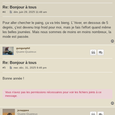
Re: Bonjour à tous
M
#4
dim. juin 29, 2025 11:48 am
e
s
s
Pour aller chercher le paing, ça va très bieng. L' hiver, en dessous de 5
a
degrés, ç'est devenu trop froid pour moi, mais je fais l'effort quand même
g
e
les belles journées. Mais nous sommes de moins en moins nombreux, la
mode est passée.
gungunphil
Quatre-Quatreux
Re: Bonjour à tous
M
#5
mer. déc. 31, 2025 9:46 pm
e
s
s
Bonne année !
a
g
e
Vous n’avez pas les permissions nécessaires pour voir les fichiers joints à ce
message.
jcnappee
Quatre-Quatreux