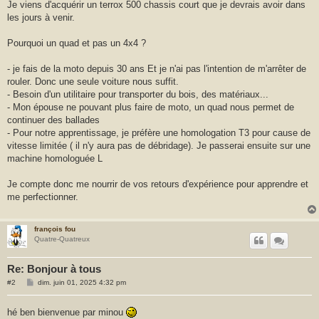
Je viens d'acquérir un terrox 500 chassis court que je devrais avoir dans
les jours à venir.
Pourquoi un quad et pas un 4x4 ?
- je fais de la moto depuis 30 ans Et je n'ai pas l'intention de m'arrêter de
rouler. Donc une seule voiture nous suffit.
- Besoin d'un utilitaire pour transporter du bois, des matériaux...
- Mon épouse ne pouvant plus faire de moto, un quad nous permet de
continuer des ballades
- Pour notre apprentissage, je préfère une homologation T3 pour cause de
vitesse limitée ( il n'y aura pas de débridage). Je passerai ensuite sur une
machine homologuée L
Je compte donc me nourrir de vos retours d'expérience pour apprendre et
me perfectionner.
françois fou
Quatre-Quatreux
Re: Bonjour à tous
M
#2
dim. juin 01, 2025 4:32 pm
e
s
s
hé ben bienvenue par minou
a