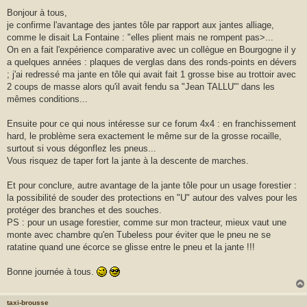
Bonjour à tous,
je confirme l'avantage des jantes tôle par rapport aux jantes alliage,
comme le disait La Fontaine : "elles plient mais ne rompent pas>...
On en a fait l'expérience comparative avec un collègue en Bourgogne il y
a quelques années : plaques de verglas dans des ronds-points en dévers
; j'ai redressé ma jante en tôle qui avait fait 1 grosse bise au trottoir avec
2 coups de masse alors qu'il avait fendu sa "Jean TALLU"' dans les
mêmes conditions...
Ensuite pour ce qui nous intéresse sur ce forum 4x4 : en franchissement
hard, le problème sera exactement le même sur de la grosse rocaille,
surtout si vous dégonflez les pneus...
Vous risquez de taper fort la jante à la descente de marches.
Et pour conclure, autre avantage de la jante tôle pour un usage forestier :
la possibilité de souder des protections en "U" autour des valves pour les
protéger des branches et des souches.
PS : pour un usage forestier, comme sur mon tracteur, mieux vaut une
monte avec chambre qu'en Tubeless pour éviter que le pneu ne se
ratatine quand une écorce se glisse entre le pneu et la jante !!!
Bonne journée à tous.
taxi-brousse