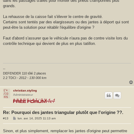
dans les passages d'ailes pour monter des pneus cramponnés plus
g
e
grands.
La rehausse de la caisse fait s'élever le centre de gravité.
Certains sont tentés par des elargisseurs ou des jantes à déport qui sont
peut-être la solution pour rétablir l'équilibre d'origine ?
Faut d'abord s'assurer que le véhicule n'aura pas de contre visite lors du
contrôle technique qui devient de plus en plus tatillon.
--
DEFENDER 110 tôlé 2 places
2.2 TDCI
- 2012 - 130 000 km
christian.styling
Administrateur
Re: Pourquoi des jantes triangular plutôt que l'origine ??.
M
#13
lun. avr. 14, 2025 11:13 am
e
s
s
Sinon, et plus simplement, remplacer les jantes d'origine peut permettre
a