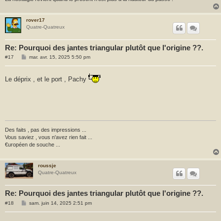
rover17
Quatre-Quatreux
Re: Pourquoi des jantes triangular plutôt que l'origine ??.
M
#17
mar. avr. 15, 2025 5:50 pm
e
s
s
Le déprix , et le port , Pachy
a
g
e
Des faits , pas des impressions ...
Vous saviez , vous n'avez rien fait ...
€uropéen de souche ...
roussje
Quatre-Quatreux
Re: Pourquoi des jantes triangular plutôt que l'origine ??.
M
#18
sam. juin 14, 2025 2:51 pm
e
s
s