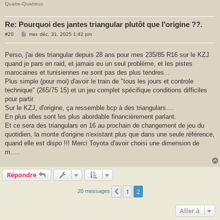
Quatre-Quatreux
Re: Pourquoi des jantes triangular plutôt que l'origine ??.
M
#20
mer. déc. 31, 2025 1:42 pm
e
s
s
Perso, j'ai des triangular depuis 28 ans pour mes 235/85 R16 sur le KZJ
a
quand je pars en raid, et jamais eu un seul problème, et les pistes
g
e
marocaines et tunisiennes ne sont pas des plus tendres...
Plus simple (pour moi) d'avoir le train de "tous les jours et controle
technique" (265/75 15) et un jeu complet spécifique conditions difficiles
pour partir.
Sur le KZJ, d'origine, ça ressemble bcp à des triangulars....
En plus elles sont les plus abordable financièrement parlant.
Et ce sera des triangulars en 16 au prochain de changement de jeu du
quotidien, la monte d'origine n'existant plus que dans une seule référence,
quand elle est dispo !!! Merci Toyota d'avoir choisi une dimension de
m.....
Répondre
1
2
Précédente
20 messages
Aller à