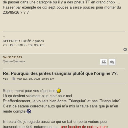
de passer dans une catégorie où il y a des pneus TT en grand choix ...
g
e
Passer par exemple de dix sept pouces à seize pouces pour monter du
235/85/16 ? ? ?
--
DEFENDER 110 tôlé 2 places
2.2 TDCI
- 2012 - 130 000 km
Seb31031983
Quatre-Quatreux
Re: Pourquoi des jantes triangular plutôt que l'origine ??.
M
#14
mar. avr. 15, 2025 10:59 am
e
s
s
Super, merci pour vos réponses
a
Là ça devient vraiment plus clair pour moi.
g
e
Et effectivement, je voulais bien écrire “Triangular” et pas “Triangulaire”.
C’est ce satané correcteur auto qui m’a mis la faute sans que je m’en
rende compte
En parallèle je regarde aussi ce qui se fait en porte-voiture pour
transporter le 4x4, notamment ici :
une location de porte-voiture