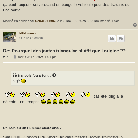
ça peut toujours servir quand on bouge le véhicule pour des travaux ou
une sortie.
Modifié en dernier par
Seb31031983
le jeu. nov. 13, 2025 3:32 pm, modifié 1 fois.
H3Hummer
Quatre-Quatreux
Re: Pourquoi des jantes triangular plutôt que l'origine ??.
M
#15
mar. avr. 15, 2025 1:01 pm
e
s
s
a
g
françois fou
a écrit :
e
pigé
t'as été long à la
détente...no compris
Un Sam ou un Hummer ouate else ?
Sam 1.3i 01.93, sièges CRX, Snorkel, Kit lames,ressorts +bodylift Trailmaster +5,