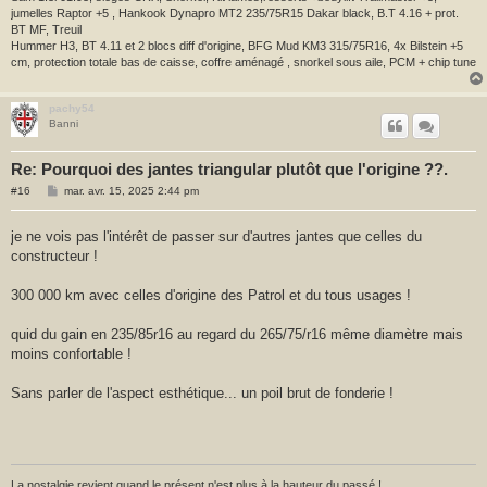
jumelles Raptor +5 , Hankook Dynapro MT2 235/75R15 Dakar black, B.T 4.16 + prot.
BT MF, Treuil
Hummer H3, BT 4.11 et 2 blocs diff d'origine, BFG Mud KM3 315/75R16, 4x Bilstein +5
cm, protection totale bas de caisse, coffre aménagé , snorkel sous aile, PCM + chip tune
pachy54
Banni
Re: Pourquoi des jantes triangular plutôt que l'origine ??.
M
#16
mar. avr. 15, 2025 2:44 pm
e
s
s
je ne vois pas l'intérêt de passer sur d'autres jantes que celles du
a
constructeur !
g
e
300 000 km avec celles d'origine des Patrol et du tous usages !
quid du gain en 235/85r16 au regard du 265/75/r16 même diamètre mais
moins confortable !
Sans parler de l'aspect esthétique... un poil brut de fonderie !
La nostalgie revient quand le présent n'est plus à la hauteur du passé !