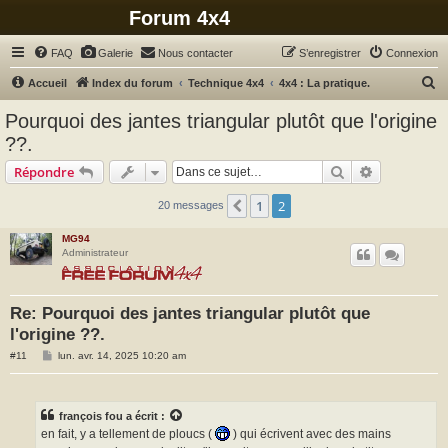
Forum 4x4
FAQ
Galerie
Nous contacter
S’enregistrer
Connexion
R
Accueil
Index du forum
Technique 4x4
4x4 : La pratique.
e
Pourquoi des jantes triangular plutôt que l'origine
c
??.
h
Rechercher
Recherche 
Répondre
e
r
1
2
Précédente
20 messages
c
MG94
h
Administrateur
e
r
Re: Pourquoi des jantes triangular plutôt que
l'origine ??.
M
#11
lun. avr. 14, 2025 10:20 am
e
s
s
a
g
françois fou
a écrit :
e
en fait, y a tellement de ploucs (
) qui écrivent avec des mains