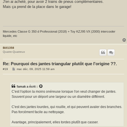
J'en ai acheté, pour avoir 2 trains de pneus complémentaires.
a
Mais ça prend de la place dans le garage!
g
e
Mercedes Classe G 350 d Professional (2018) + Toy KZJ95 VX (2000) intercooler
liquide, etc
Bill1358
Quatre-Quatreux
Re: Pourquoi des jantes triangular plutôt que l'origine ??.
M
#19
mar. déc. 09, 2025 11:59 am
e
s
s
a
g
famak
a écrit :
e
C'est l'option la moins onéreuse lorsque l'on veut changer de jantes.
Souvent pour un déport une largeur ou un diamètre différent.
C'est des jantes lourdes, qui rouille, et qui peuvent avaler des branches.
Pas forcément facile au nettoyage.
Avantage, principalement, elles tordes plutôt que casser.