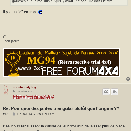
gauches que je me suis dit qu'il y avait une coquille dans le titre
Il y a un "q" en trop.
@+
Jean-pierre
christian.styling
Administrateur
Re: Pourquoi des jantes triangular plutôt que l'origine ??.
M
#12
lun. avr. 14, 2025 11:11 am
e
s
s
Beaucoup rehaussent la caisse de leur 4x4 afin de laisser plus de place
a