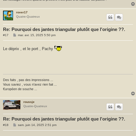
rover17
Quatre-Quatreux
Re: Pourquoi des jantes triangular plutôt que l'origine ??.
M
#17
mar. avr. 15, 2025 5:50 pm
e
s
s
Le déprix , et le port , Pachy
a
g
e
Des faits , pas des impressions ...
Vous saviez , vous n'avez rien fait ...
€uropéen de souche ...
roussje
Quatre-Quatreux
Re: Pourquoi des jantes triangular plutôt que l'origine ??.
M
#18
sam. juin 14, 2025 2:51 pm
e
s
s