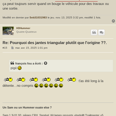
ça peut toujours servir quand on bouge le véhicule pour des travaux ou
une sortie.
Modifié en dernier par
Seb31031983
le jeu. nov. 13, 2025 3:32 pm, modifié 1 fois.
H3Hummer
Quatre-Quatreux
Re: Pourquoi des jantes triangular plutôt que l'origine ??.
M
#15
mar. avr. 15, 2025 1:01 pm
e
s
s
a
g
françois fou
a écrit :
e
pigé
t'as été long à la
détente...no compris
Un Sam ou un Hummer ouate else ?
Sam 1.3i 01.93, sièges CRX, Snorkel, Kit lames,ressorts +bodylift Trailmaster +5,