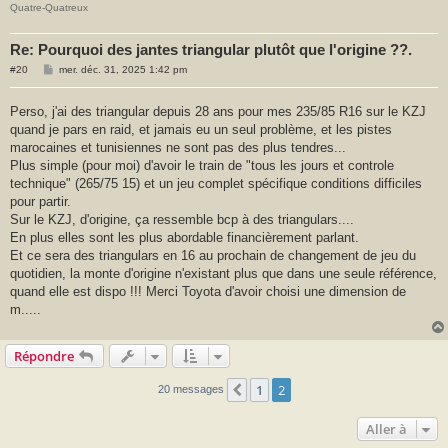
Quatre-Quatreux
Re: Pourquoi des jantes triangular plutôt que l'origine ??.
M
#20
mer. déc. 31, 2025 1:42 pm
e
s
s
Perso, j'ai des triangular depuis 28 ans pour mes 235/85 R16 sur le KZJ
a
quand je pars en raid, et jamais eu un seul problème, et les pistes
g
e
marocaines et tunisiennes ne sont pas des plus tendres...
Plus simple (pour moi) d'avoir le train de "tous les jours et controle
technique" (265/75 15) et un jeu complet spécifique conditions difficiles
pour partir.
Sur le KZJ, d'origine, ça ressemble bcp à des triangulars....
En plus elles sont les plus abordable financièrement parlant.
Et ce sera des triangulars en 16 au prochain de changement de jeu du
quotidien, la monte d'origine n'existant plus que dans une seule référence,
quand elle est dispo !!! Merci Toyota d'avoir choisi une dimension de
m.....
Répondre
1
2
Précédente
20 messages
Aller à