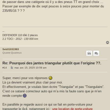
de passer dans une catégorie où il y a des pneus TT en grand choix ...
g
e
Passer par exemple de dix sept pouces à seize pouces pour monter du
235/85/16 ? ? ?
--
DEFENDER 110 tôlé 2 places
2.2 TDCI
- 2012 - 130 000 km
Seb31031983
Quatre-Quatreux
Re: Pourquoi des jantes triangular plutôt que l'origine ??.
M
#14
mar. avr. 15, 2025 10:59 am
e
s
s
Super, merci pour vos réponses
a
Là ça devient vraiment plus clair pour moi.
g
e
Et effectivement, je voulais bien écrire “Triangular” et pas “Triangulaire”.
C’est ce satané correcteur auto qui m’a mis la faute sans que je m’en
rende compte
En parallèle je regarde aussi ce qui se fait en porte-voiture pour
transporter le 4x4, notamment ici :
une location de porte-voiture