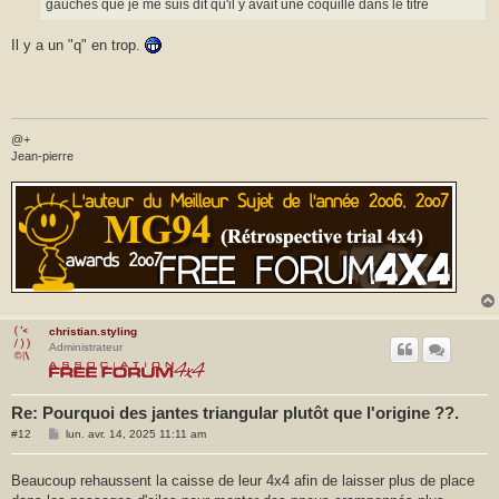
gauches que je me suis dit qu'il y avait une coquille dans le titre
Il y a un "q" en trop.
@+
Jean-pierre
christian.styling
Administrateur
Re: Pourquoi des jantes triangular plutôt que l'origine ??.
M
#12
lun. avr. 14, 2025 11:11 am
e
s
s
Beaucoup rehaussent la caisse de leur 4x4 afin de laisser plus de place
a