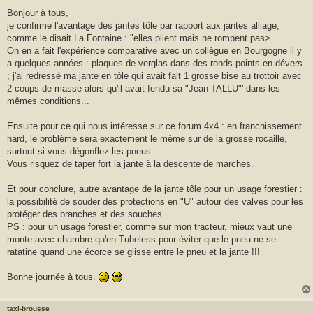
Bonjour à tous,
je confirme l'avantage des jantes tôle par rapport aux jantes alliage,
comme le disait La Fontaine : "elles plient mais ne rompent pas>...
On en a fait l'expérience comparative avec un collègue en Bourgogne il y
a quelques années : plaques de verglas dans des ronds-points en dévers
; j'ai redressé ma jante en tôle qui avait fait 1 grosse bise au trottoir avec
2 coups de masse alors qu'il avait fendu sa "Jean TALLU"' dans les
mêmes conditions...
Ensuite pour ce qui nous intéresse sur ce forum 4x4 : en franchissement
hard, le problème sera exactement le même sur de la grosse rocaille,
surtout si vous dégonflez les pneus...
Vous risquez de taper fort la jante à la descente de marches.
Et pour conclure, autre avantage de la jante tôle pour un usage forestier :
la possibilité de souder des protections en "U" autour des valves pour les
protéger des branches et des souches.
PS : pour un usage forestier, comme sur mon tracteur, mieux vaut une
monte avec chambre qu'en Tubeless pour éviter que le pneu ne se
ratatine quand une écorce se glisse entre le pneu et la jante !!!
Bonne journée à tous.
taxi-brousse