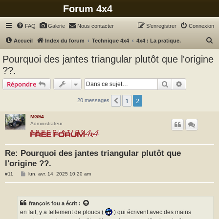
Forum 4x4
FAQ
Galerie
Nous contacter
S’enregistrer
Connexion
R
Accueil
Index du forum
Technique 4x4
4x4 : La pratique.
e
Pourquoi des jantes triangular plutôt que l'origine
c
??.
h
Rechercher
Recherche 
Répondre
e
r
1
2
Précédente
20 messages
c
MG94
h
Administrateur
e
r
Re: Pourquoi des jantes triangular plutôt que
l'origine ??.
M
#11
lun. avr. 14, 2025 10:20 am
e
s
s
a
g
françois fou
a écrit :
e
en fait, y a tellement de ploucs (
) qui écrivent avec des mains