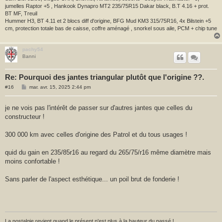
jumelles Raptor +5 , Hankook Dynapro MT2 235/75R15 Dakar black, B.T 4.16 + prot.
BT MF, Treuil
Hummer H3, BT 4.11 et 2 blocs diff d'origine, BFG Mud KM3 315/75R16, 4x Bilstein +5
cm, protection totale bas de caisse, coffre aménagé , snorkel sous aile, PCM + chip tune
pachy54
Banni
Re: Pourquoi des jantes triangular plutôt que l'origine ??.
M
#16
mar. avr. 15, 2025 2:44 pm
e
s
s
je ne vois pas l'intérêt de passer sur d'autres jantes que celles du
a
constructeur !
g
e
300 000 km avec celles d'origine des Patrol et du tous usages !
quid du gain en 235/85r16 au regard du 265/75/r16 même diamètre mais
moins confortable !
Sans parler de l'aspect esthétique... un poil brut de fonderie !
La nostalgie revient quand le présent n'est plus à la hauteur du passé !