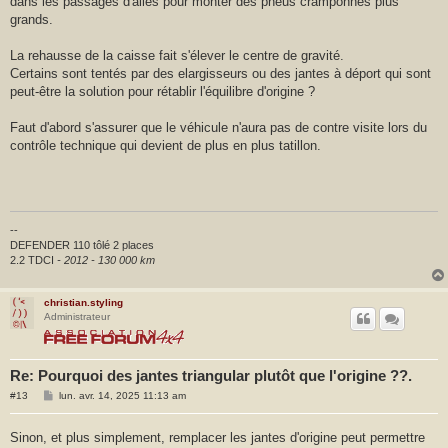
dans les passages d'ailes pour monter des pneus cramponnés plus
g
e
grands.
La rehausse de la caisse fait s'élever le centre de gravité.
Certains sont tentés par des elargisseurs ou des jantes à déport qui sont
peut-être la solution pour rétablir l'équilibre d'origine ?
Faut d'abord s'assurer que le véhicule n'aura pas de contre visite lors du
contrôle technique qui devient de plus en plus tatillon.
--
DEFENDER 110 tôlé 2 places
2.2 TDCI
- 2012 - 130 000 km
christian.styling
Administrateur
Re: Pourquoi des jantes triangular plutôt que l'origine ??.
M
#13
lun. avr. 14, 2025 11:13 am
e
s
s
Sinon, et plus simplement, remplacer les jantes d'origine peut permettre
a