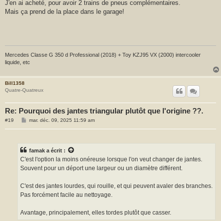
J'en ai acheté, pour avoir 2 trains de pneus complémentaires.
a
Mais ça prend de la place dans le garage!
g
e
Mercedes Classe G 350 d Professional (2018) + Toy KZJ95 VX (2000) intercooler
liquide, etc
Bill1358
Quatre-Quatreux
Re: Pourquoi des jantes triangular plutôt que l'origine ??.
M
#19
mar. déc. 09, 2025 11:59 am
e
s
s
a
g
famak
a écrit :
e
C'est l'option la moins onéreuse lorsque l'on veut changer de jantes.
Souvent pour un déport une largeur ou un diamètre différent.
C'est des jantes lourdes, qui rouille, et qui peuvent avaler des branches.
Pas forcément facile au nettoyage.
Avantage, principalement, elles tordes plutôt que casser.