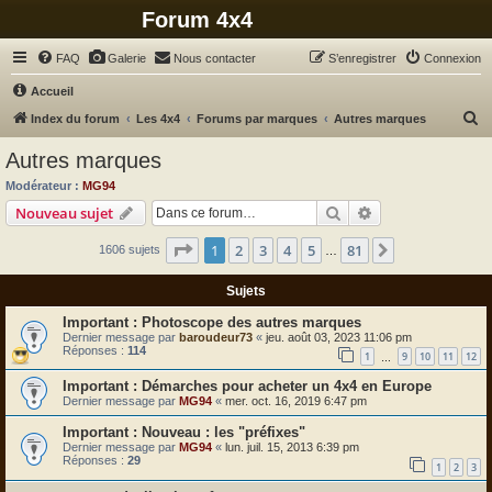
Forum 4x4
FAQ
Galerie
Nous contacter
S’enregistrer
Connexion
Accueil
R
Index du forum
Les 4x4
Forums par marques
Autres marques
e
Autres marques
c
Modérateur :
MG94
h
Rechercher
Recherche avanc
Nouveau sujet
e
Page
1
sur
81
1
2
3
4
5
81
Suivante
1606 sujets
r
…
c
Sujets
h
Photoscope des autres marques
e
Dernier message par
baroudeur73
«
jeu. août 03, 2023 11:06 pm
Réponses :
114
r
1
9
10
11
12
…
Démarches pour acheter un 4x4 en Europe
Dernier message par
MG94
«
mer. oct. 16, 2019 6:47 pm
Nouveau : les "préfixes"
Dernier message par
MG94
«
lun. juil. 15, 2013 6:39 pm
Réponses :
29
1
2
3