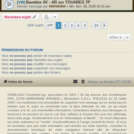
Bavettes AV - AR sur TOUAREG 7P
[VW]
Dernier message par
VANVAN64
«
dim. févr. 08, 2026 10:15 am
Nouveau sujet
Page
1
sur
81
1
2
3
4
5
81
Suivante
1606 sujets
…
Aller à
PERMISSIONS DU FORUM
Vous
ne pouvez pas
poster de nouveaux sujets
Vous
ne pouvez pas
répondre aux sujets
Vous
ne pouvez pas
modifier vos messages
Vous
ne pouvez pas
supprimer vos messages
Vous
ne pouvez pas
joindre des fichiers
Index du forum
Heures au format
UTC+02:00
©1998-2022 Forum4x4.org, association loi 1901 | 36 bis avenue des Combattants
AFN, 13700 MARIGNANE (FRANCE) | Déclaration C.N.I.L. N°814215 du 29 Juillet
2002 | Un modérateur est susceptible de supprimer tout message qui ne serait pas en
relation avec le sujet, en conformité avec la ligne éditoriale du site, ou qui serait
contraire à la loi. Les éventuelles informations nominatives relatives aux messages et
annonces ne peuvent en aucun cas être utilisées à d'autres fins que leur affichage
dans cette page. Conformément à la loi "informatique et liberté" : Ce forum déposera
sur votre ordinateur un "cookie" d’authentification à l'usage exclusif du forum. Si vous
ne souhaitez pas que cette information soit stockée sur votre machine, consultez la
documentation technique de votre navigateur Internet afin de désactiver
l'enregistrement des cookies. Les textes et images publiés sur forum4x4.org