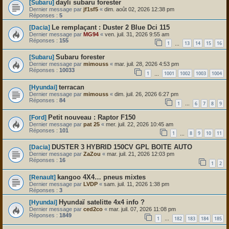
dayli subaru forester
[Subaru]
Dernier message par
jf1sf5
«
dim. août 02, 2026 12:38 pm
Réponses :
5
Le remplaçant : Duster 2 Blue Dci 115
[Dacia]
Dernier message par
MG94
«
ven. juil. 31, 2026 9:55 am
Réponses :
155
1
13
14
15
16
…
Subaru forester
[Subaru]
Dernier message par
mimouss
«
mar. juil. 28, 2026 4:53 pm
Réponses :
10033
1
1001
1002
1003
1004
…
terracan
[Hyundai]
Dernier message par
mimouss
«
dim. juil. 26, 2026 6:27 pm
Réponses :
84
1
6
7
8
9
…
Petit nouveau : Raptor F150
[Ford]
Dernier message par
pat 25
«
mer. juil. 22, 2026 10:45 am
Réponses :
101
1
8
9
10
11
…
DUSTER 3 HYBRID 150CV GPL BOITE AUTO
[Dacia]
Dernier message par
ZaZou
«
mar. juil. 21, 2026 12:03 pm
Réponses :
16
1
2
kangoo 4X4… pneus mixtes
[Renault]
Dernier message par
LVDP
«
sam. juil. 11, 2026 1:38 pm
Réponses :
3
Hyundaï satelitte 4x4 info ?
[Hyundai]
Dernier message par
ced2co
«
mar. juil. 07, 2026 11:08 pm
Réponses :
1849
1
182
183
184
185
…