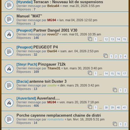
Terracan : Nouveau kit de suspensions
[Hyundai]
Dernier message par
Belza64
«
mer. mai 20, 2026 3:55 pm
Réponses :
7
Manuel "MAT"
Dernier message par
MG94
«
lun. mai 04, 2026 12:02 pm
Réponses :
2
Partner Dangel 2001 V30
[Peugeot]
Dernier message par
rover17
«
ven. mai 01, 2026 10:35 am
Réponses :
146
1
12
13
14
15
…
PEUGEOT P4
[Peugeot]
Dernier message par
Dan54
«
sam. avr. 04, 2026 2:53 pm
Réponses :
32
1
2
3
4
Pinzgauer 712k
[Steyr Puch]
Dernier message par
Titane31
«
lun. mars 30, 2026 3:40 pm
Réponses :
169
1
14
15
16
17
…
antenne toit Duster 3
[Dacia]
Dernier message par
znoliv
«
dim. mars 29, 2026 3:42 pm
Réponses :
13
1
2
Auverland....
[Auverland]
Dernier message par
MG94
«
ven. mars 20, 2026 7:18 pm
Réponses :
406
1
38
39
40
41
…
Porche cayenne remplacement chaine de distri
Dernier message par
romainletu
«
lun. févr. 16, 2026 5:31 pm
Réponses :
14
1
2