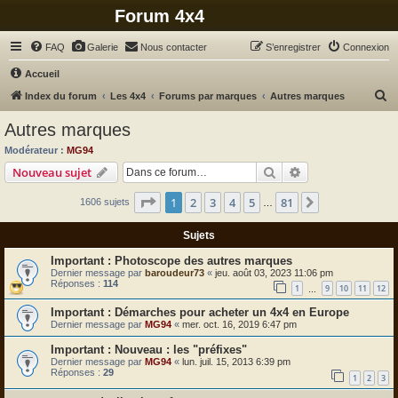
Forum 4x4
FAQ
Galerie
Nous contacter
S’enregistrer
Connexion
Accueil
R
Index du forum
Les 4x4
Forums par marques
Autres marques
e
Autres marques
c
Modérateur :
MG94
h
Rechercher
Recherche avanc
Nouveau sujet
e
Page
1
sur
81
1
2
3
4
5
81
Suivante
1606 sujets
r
…
c
Sujets
h
Photoscope des autres marques
e
Dernier message par
baroudeur73
«
jeu. août 03, 2023 11:06 pm
Réponses :
114
r
1
9
10
11
12
…
Démarches pour acheter un 4x4 en Europe
Dernier message par
MG94
«
mer. oct. 16, 2019 6:47 pm
Nouveau : les "préfixes"
Dernier message par
MG94
«
lun. juil. 15, 2013 6:39 pm
Réponses :
29
1
2
3