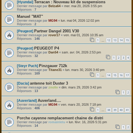
Terracan : Nouveau kit de suspensions
[Hyundai]
Dernier message par
Belza64
«
mer. mai 20, 2026 3:55 pm
Réponses :
7
Manuel "MAT"
Dernier message par
MG94
«
lun. mai 04, 2026 12:02 pm
Réponses :
2
Partner Dangel 2001 V30
[Peugeot]
Dernier message par
rover17
«
ven. mai 01, 2026 10:35 am
Réponses :
146
1
12
13
14
15
…
PEUGEOT P4
[Peugeot]
Dernier message par
Dan54
«
sam. avr. 04, 2026 2:53 pm
Réponses :
32
1
2
3
4
Pinzgauer 712k
[Steyr Puch]
Dernier message par
Titane31
«
lun. mars 30, 2026 3:40 pm
Réponses :
169
1
14
15
16
17
…
antenne toit Duster 3
[Dacia]
Dernier message par
znoliv
«
dim. mars 29, 2026 3:42 pm
Réponses :
13
1
2
Auverland....
[Auverland]
Dernier message par
MG94
«
ven. mars 20, 2026 7:18 pm
Réponses :
406
1
38
39
40
41
…
Porche cayenne remplacement chaine de distri
Dernier message par
romainletu
«
lun. févr. 16, 2026 5:31 pm
Réponses :
14
1
2