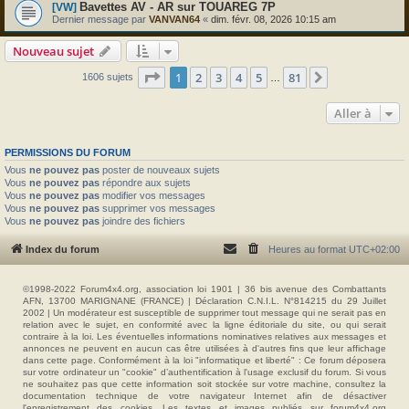
Bavettes AV - AR sur TOUAREG 7P
[VW]
Dernier message par
VANVAN64
«
dim. févr. 08, 2026 10:15 am
Nouveau sujet
Page
1
sur
81
1
2
3
4
5
81
Suivante
1606 sujets
…
Aller à
PERMISSIONS DU FORUM
Vous
ne pouvez pas
poster de nouveaux sujets
Vous
ne pouvez pas
répondre aux sujets
Vous
ne pouvez pas
modifier vos messages
Vous
ne pouvez pas
supprimer vos messages
Vous
ne pouvez pas
joindre des fichiers
Index du forum
Heures au format
UTC+02:00
©1998-2022 Forum4x4.org, association loi 1901 | 36 bis avenue des Combattants
AFN, 13700 MARIGNANE (FRANCE) | Déclaration C.N.I.L. N°814215 du 29 Juillet
2002 | Un modérateur est susceptible de supprimer tout message qui ne serait pas en
relation avec le sujet, en conformité avec la ligne éditoriale du site, ou qui serait
contraire à la loi. Les éventuelles informations nominatives relatives aux messages et
annonces ne peuvent en aucun cas être utilisées à d'autres fins que leur affichage
dans cette page. Conformément à la loi "informatique et liberté" : Ce forum déposera
sur votre ordinateur un "cookie" d’authentification à l'usage exclusif du forum. Si vous
ne souhaitez pas que cette information soit stockée sur votre machine, consultez la
documentation technique de votre navigateur Internet afin de désactiver
l'enregistrement des cookies. Les textes et images publiés sur forum4x4.org