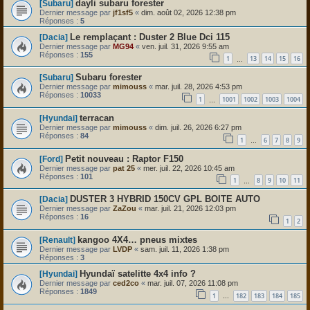
dayli subaru forester
[Subaru]
Dernier message par
jf1sf5
«
dim. août 02, 2026 12:38 pm
Réponses :
5
Le remplaçant : Duster 2 Blue Dci 115
[Dacia]
Dernier message par
MG94
«
ven. juil. 31, 2026 9:55 am
Réponses :
155
1
13
14
15
16
…
Subaru forester
[Subaru]
Dernier message par
mimouss
«
mar. juil. 28, 2026 4:53 pm
Réponses :
10033
1
1001
1002
1003
1004
…
terracan
[Hyundai]
Dernier message par
mimouss
«
dim. juil. 26, 2026 6:27 pm
Réponses :
84
1
6
7
8
9
…
Petit nouveau : Raptor F150
[Ford]
Dernier message par
pat 25
«
mer. juil. 22, 2026 10:45 am
Réponses :
101
1
8
9
10
11
…
DUSTER 3 HYBRID 150CV GPL BOITE AUTO
[Dacia]
Dernier message par
ZaZou
«
mar. juil. 21, 2026 12:03 pm
Réponses :
16
1
2
kangoo 4X4… pneus mixtes
[Renault]
Dernier message par
LVDP
«
sam. juil. 11, 2026 1:38 pm
Réponses :
3
Hyundaï satelitte 4x4 info ?
[Hyundai]
Dernier message par
ced2co
«
mar. juil. 07, 2026 11:08 pm
Réponses :
1849
1
182
183
184
185
…