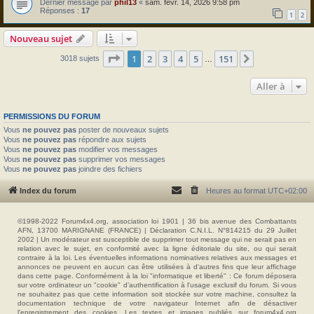
Dernier message par
phil13
«
sam. févr. 14, 2026 9:58 pm
Réponses :
17
1
2
Nouveau sujet
Page
1
sur
151
1
2
3
4
5
151
Suivante
3018 sujets
…
Aller à
PERMISSIONS DU FORUM
Vous
ne pouvez pas
poster de nouveaux sujets
Vous
ne pouvez pas
répondre aux sujets
Vous
ne pouvez pas
modifier vos messages
Vous
ne pouvez pas
supprimer vos messages
Vous
ne pouvez pas
joindre des fichiers
Index du forum
Heures au format
UTC+02:00
©1998-2022 Forum4x4.org, association loi 1901 | 36 bis avenue des Combattants
AFN, 13700 MARIGNANE (FRANCE) | Déclaration C.N.I.L. N°814215 du 29 Juillet
2002 | Un modérateur est susceptible de supprimer tout message qui ne serait pas en
relation avec le sujet, en conformité avec la ligne éditoriale du site, ou qui serait
contraire à la loi. Les éventuelles informations nominatives relatives aux messages et
annonces ne peuvent en aucun cas être utilisées à d'autres fins que leur affichage
dans cette page. Conformément à la loi "informatique et liberté" : Ce forum déposera
sur votre ordinateur un "cookie" d’authentification à l'usage exclusif du forum. Si vous
ne souhaitez pas que cette information soit stockée sur votre machine, consultez la
documentation technique de votre navigateur Internet afin de désactiver
l'enregistrement des cookies. Les textes et images publiés sur forum4x4.org