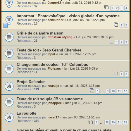
Dernier message par
Jeeper83
«
dim. août 21, 2016 9:12 pm
Réponses :
37
1
2
3
4
Photovoltaïque : vision globale d'un système
Dernier message par
sebrunner
«
lun. janv. 05, 2015 5:26 pm
Réponses :
16
1
2
Grille de calandre maison
Dernier message par
christian.styling
«
lun. juil. 20, 2026 10:59 pm
Réponses :
21
1
2
3
Tente de toit - Jeep Grand Cherokee
Dernier message par
lepat
«
lun. juil. 13, 2026 12:35 pm
Réponses :
3
Changement de couleur TdT Columbus
Dernier message par
Piolexus
«
lun. juin 22, 2026 6:09 pm
Réponses :
11
1
2
Projet Defender
Dernier message par
roussje
«
mar. juin 16, 2026 1:16 pm
Réponses :
119
1
9
10
11
12
…
Tente de toit souple JB vs autohome
Dernier message par
jcnappee
«
mer. juin 10, 2026 1:13 pm
Réponses :
3
La roulotte
Dernier message par
rover17
«
lun. juin 08, 2026 11:51 am
Réponses :
310
1
29
30
31
32
…
Glaces teintées et ventilo pour le chien dans la plate