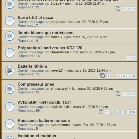
Dernier message par
Jipépé
«
mer. mai 13, 2026 11:47 pm
Réponses :
21
1
2
3
Barre LED et oscar
Dernier message par
jcnappee
«
lun. avr. 20, 2026 3:05 pm
Réponses :
7
Joints blancs qui noircissent
Dernier message par
rover17
«
jeu. mars 26, 2026 5:16 pm
Réponses :
4
Préparation Land cruiser KDJ 120
Dernier message par
Bandafassi
«
mar. mars 17, 2026 2:43 pm
Réponses :
14
1
2
Batterie lithium
Dernier message par
rover17
«
ven. mars 13, 2026 12:44 pm
Réponses :
71
1
5
6
7
8
…
Compresseur pneu
Dernier message par
shmanwell
«
lun. mars 02, 2026 9:38 am
Réponses :
21
1
2
3
AVIS SUR TENTES DE TOIT
Dernier message par
skyfish
«
dim. mars 01, 2026 9:44 pm
Réponses :
90
1
7
8
9
10
…
Puissance batterie nomade
Dernier message par
syncronono
«
sam. févr. 28, 2026 1:51 pm
Réponses :
5
Isolation et mobilier