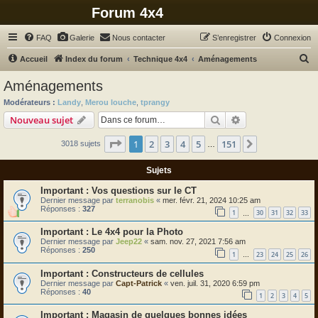
Forum 4x4
FAQ
Galerie
Nous contacter
S’enregistrer
Connexion
R
Accueil
Index du forum
Technique 4x4
Aménagements
e
Aménagements
c
Modérateurs :
Landy
,
Merou louche
,
tprangy
h
Rechercher
Recherche avanc
Nouveau sujet
e
Page
1
sur
151
1
2
3
4
5
151
Suivante
3018 sujets
r
…
c
Sujets
h
Vos questions sur le CT
e
Dernier message par
terranobis
«
mer. févr. 21, 2024 10:25 am
Réponses :
327
r
1
30
31
32
33
…
Le 4x4 pour la Photo
Dernier message par
Jeep22
«
sam. nov. 27, 2021 7:56 am
Réponses :
250
1
23
24
25
26
…
Constructeurs de cellules
Dernier message par
Capt-Patrick
«
ven. juil. 31, 2020 6:59 pm
Réponses :
40
1
2
3
4
5
Magasin de quelques bonnes idées