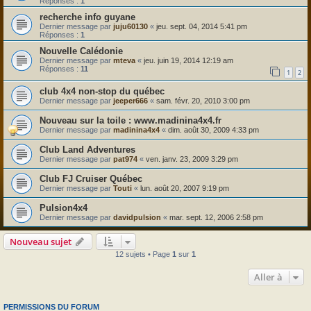
Réponses :
1
recherche info guyane
Dernier message par
juju60130
«
jeu. sept. 04, 2014 5:41 pm
Réponses :
1
Nouvelle Calédonie
Dernier message par
mteva
«
jeu. juin 19, 2014 12:19 am
Réponses :
11
1
2
club 4x4 non-stop du québec
Dernier message par
jeeper666
«
sam. févr. 20, 2010 3:00 pm
Nouveau sur la toile : www.madinina4x4.fr
Dernier message par
madinina4x4
«
dim. août 30, 2009 4:33 pm
Club Land Adventures
Dernier message par
pat974
«
ven. janv. 23, 2009 3:29 pm
Club FJ Cruiser Québec
Dernier message par
Touti
«
lun. août 20, 2007 9:19 pm
Pulsion4x4
Dernier message par
davidpulsion
«
mar. sept. 12, 2006 2:58 pm
Nouveau sujet
12 sujets • Page
1
sur
1
Aller à
PERMISSIONS DU FORUM