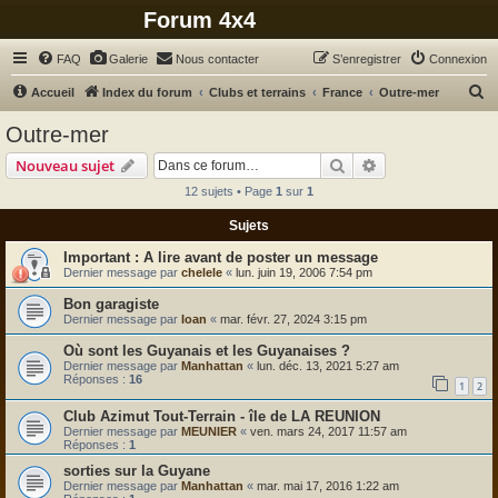
Forum 4x4
FAQ
Galerie
Nous contacter
S’enregistrer
Connexion
R
Accueil
Index du forum
Clubs et terrains
France
Outre-mer
e
Outre-mer
c
Rechercher
Recherche avanc
Nouveau sujet
h
12 sujets • Page
1
sur
1
e
Sujets
r
c
A lire avant de poster un message
Dernier message par
chelele
«
lun. juin 19, 2006 7:54 pm
h
Bon garagiste
e
Dernier message par
Ioan
«
mar. févr. 27, 2024 3:15 pm
r
Où sont les Guyanais et les Guyanaises ?
Dernier message par
Manhattan
«
lun. déc. 13, 2021 5:27 am
Réponses :
16
1
2
Club Azimut Tout-Terrain - île de LA REUNION
Dernier message par
MEUNIER
«
ven. mars 24, 2017 11:57 am
Réponses :
1
sorties sur la Guyane
Dernier message par
Manhattan
«
mar. mai 17, 2016 1:22 am