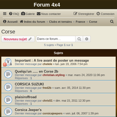
Forum 4x4
FAQ
Galerie
Nous contacter
S’enregistrer
Connexion
R
Accueil
Index du forum
Clubs et terrains
France
Corse
e
Corse
c
Rechercher
Recherche avanc
Nouveau sujet
h
5 sujets • Page
1
sur
1
e
Sujets
r
c
A lire avant de poster un message
Dernier message par
chelele
«
lun. juin 19, 2006 7:54 pm
h
Quelqu'un ..... en Corse 2b
e
Dernier message par
christian.styling
«
mar. mars 24, 2020 11:06 pm
r
Réponses :
1
CORSICA SUZUKI
Dernier message par
fred2b
«
sam. avr. 05, 2014 11:30 pm
Réponses :
6
plaisiroffroad
Dernier message par
chris51
«
dim. mai 15, 2011 12:30 pm
Réponses :
1
Corsica Jeeper's
Dernier message par
corsicajeepers
«
ven. juil. 06, 2007 1:39 pm