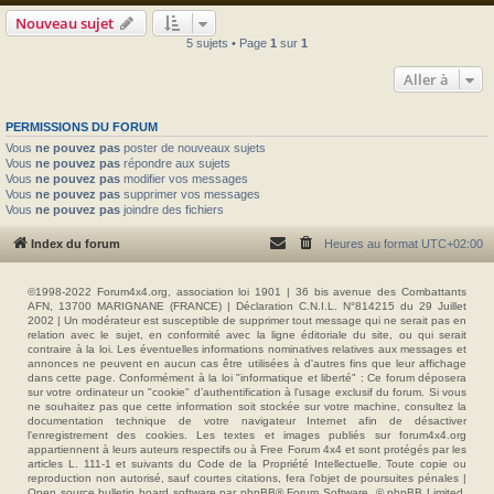
Nouveau sujet
5 sujets • Page
1
sur
1
Aller à
PERMISSIONS DU FORUM
Vous
ne pouvez pas
poster de nouveaux sujets
Vous
ne pouvez pas
répondre aux sujets
Vous
ne pouvez pas
modifier vos messages
Vous
ne pouvez pas
supprimer vos messages
Vous
ne pouvez pas
joindre des fichiers
Index du forum
Heures au format
UTC+02:00
©1998-2022 Forum4x4.org, association loi 1901 | 36 bis avenue des Combattants
AFN, 13700 MARIGNANE (FRANCE) | Déclaration C.N.I.L. N°814215 du 29 Juillet
2002 | Un modérateur est susceptible de supprimer tout message qui ne serait pas en
relation avec le sujet, en conformité avec la ligne éditoriale du site, ou qui serait
contraire à la loi. Les éventuelles informations nominatives relatives aux messages et
annonces ne peuvent en aucun cas être utilisées à d'autres fins que leur affichage
dans cette page. Conformément à la loi "informatique et liberté" : Ce forum déposera
sur votre ordinateur un "cookie" d’authentification à l'usage exclusif du forum. Si vous
ne souhaitez pas que cette information soit stockée sur votre machine, consultez la
documentation technique de votre navigateur Internet afin de désactiver
l'enregistrement des cookies. Les textes et images publiés sur forum4x4.org
appartiennent à leurs auteurs respectifs ou à Free Forum 4x4 et sont protégés par les
articles L. 111-1 et suivants du Code de la Propriété Intellectuelle. Toute copie ou
reproduction non autorisé, sauf courtes citations, fera l'objet de poursuites pénales |
Open source bulletin board software par phpBB® Forum Software, © phpBB Limited.