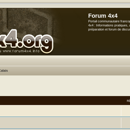
Forum 4x4
Portail communautaire franco
4x4 : Informations pratiques, 
préparation et forum de discu
alais
vancée
R