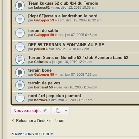
Team kukuss 62 club 4x4 du Ternois
par
kukuss62
»
mer. déc. 12, 2018 10:35 am
[dept 62]terrain a landrethun le nord
par
Galopper 59
»
sam. déc. 19, 2009 10:32 am
terrain de sable
par
Galopper 59
»
mar. juin 07, 2005 6:48 pm
DEP 59 TERRAIN A FONTAINE AU PIRE
par
paul80
»
dim. nov. 21, 2010 6:17 pm
Terrain Sains en Gohelle 62 / club Aventure Land 62
par
Chfurieu
»
jeu. juin 10, 2010 12:24 am
terrain boue
par
Galopper 59
»
mar. juin 07, 2005 7:33 pm
terrain de pelves
par
bertrand 59
»
dim. juin 18, 2006 11:49 pm
nord 4x4 jeep club jeumont
par
nord4x4
»
dim. mai 28, 2006 12:17 am
Nouveau sujet
Retourner à l’index du forum
PERMISSIONS DU FORUM