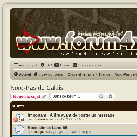
Accès rapide
FAQ
Galerie
Nous contacter
Accueil
Index du forum
Clubs et terrains
France
Nord-Pas de C
Nord-Pas de Calais
Rechercher
Recherche a
Nouveau sujet
SUJETS
A lire avant de poster un message
par
chelele
»
lun. juin 19, 2006 7:15 pm
Spécialistes Land 59
par
DrAgO-30
»
jeu. juil. 22, 2021 1:45 pm