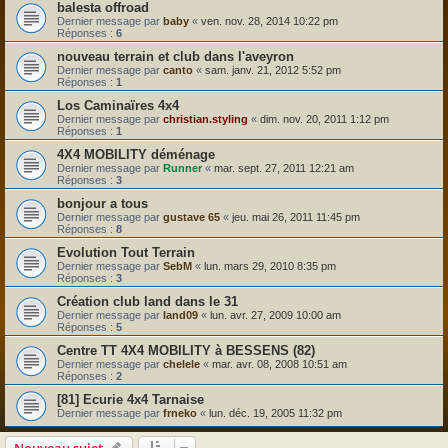
balesta offroad
Dernier message par
baby
«
ven. nov. 28, 2014 10:22 pm
Réponses :
6
nouveau terrain et club dans l'aveyron
Dernier message par
canto
«
sam. janv. 21, 2012 5:52 pm
Réponses :
1
Los Caminaïres 4x4
Dernier message par
christian.styling
«
dim. nov. 20, 2011 1:12 pm
Réponses :
1
4X4 MOBILITY déménage
Dernier message par
Runner
«
mar. sept. 27, 2011 12:21 am
Réponses :
3
bonjour a tous
Dernier message par
gustave 65
«
jeu. mai 26, 2011 11:45 pm
Réponses :
8
Evolution Tout Terrain
Dernier message par
SebM
«
lun. mars 29, 2010 8:35 pm
Réponses :
3
Création club land dans le 31
Dernier message par
land09
«
lun. avr. 27, 2009 10:00 am
Réponses :
5
Centre TT 4X4 MOBILITY à BESSENS (82)
Dernier message par
chelele
«
mar. avr. 08, 2008 10:51 am
Réponses :
2
[81] Ecurie 4x4 Tarnaise
Dernier message par
frneko
«
lun. déc. 19, 2005 11:32 pm
Nouveau sujet