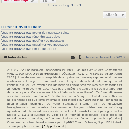
13 sujets • Page
1
sur
1
Aller à
PERMISSIONS DU FORUM
Vous
ne pouvez pas
poster de nouveaux sujets
Vous
ne pouvez pas
répondre aux sujets
Vous
ne pouvez pas
modifier vos messages
Vous
ne pouvez pas
supprimer vos messages
Vous
ne pouvez pas
joindre des fichiers
Index du forum
Heures au format
UTC+02:00
©1998-2022 Forum4x4.org, association loi 1901 | 36 bis avenue des Combattants
AFN, 13700 MARIGNANE (FRANCE) | Déclaration C.N.I.L. N°814215 du 29 Juillet
2002 | Un modérateur est susceptible de supprimer tout message qui ne serait pas en
relation avec le sujet, en conformité avec la ligne éditoriale du site, ou qui serait
contraire à la loi. Les éventuelles informations nominatives relatives aux messages et
annonces ne peuvent en aucun cas être utilisées à d'autres fins que leur affichage
dans cette page. Conformément à la loi "informatique et liberté" : Ce forum déposera
sur votre ordinateur un "cookie" d’authentification à l'usage exclusif du forum. Si vous
ne souhaitez pas que cette information soit stockée sur votre machine, consultez la
documentation technique de votre navigateur Internet afin de désactiver
l'enregistrement des cookies. Les textes et images publiés sur forum4x4.org
appartiennent à leurs auteurs respectifs ou à Free Forum 4x4 et sont protégés par les
articles L. 111-1 et suivants du Code de la Propriété Intellectuelle. Toute copie ou
reproduction non autorisé, sauf courtes citations, fera l'objet de poursuites pénales |
Open source bulletin board software par phpBB® Forum Software, © phpBB Limited.
Traduit par phpBB-fr.com.
[Philippe Renault]