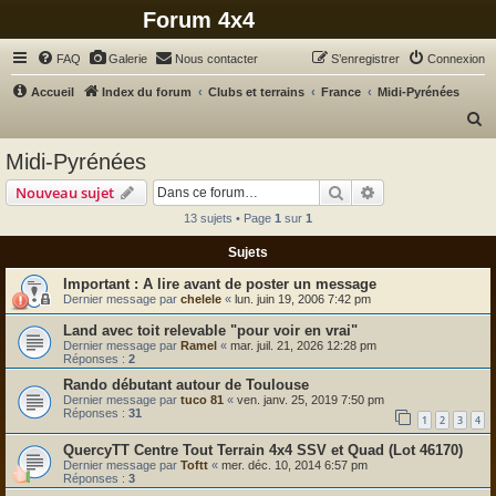
Forum 4x4
FAQ
Galerie
Nous contacter
S’enregistrer
Connexion
Accueil
Index du forum
Clubs et terrains
France
Midi-Pyrénées
R
e
Midi-Pyrénées
c
Rechercher
Recherche avanc
Nouveau sujet
h
13 sujets • Page
1
sur
1
e
Sujets
r
c
A lire avant de poster un message
Dernier message par
chelele
«
lun. juin 19, 2006 7:42 pm
h
Land avec toit relevable "pour voir en vrai"
e
Dernier message par
Ramel
«
mar. juil. 21, 2026 12:28 pm
r
Réponses :
2
Rando débutant autour de Toulouse
Dernier message par
tuco 81
«
ven. janv. 25, 2019 7:50 pm
Réponses :
31
1
2
3
4
QuercyTT Centre Tout Terrain 4x4 SSV et Quad (Lot 46170)
Dernier message par
Toftt
«
mer. déc. 10, 2014 6:57 pm
Réponses :
3