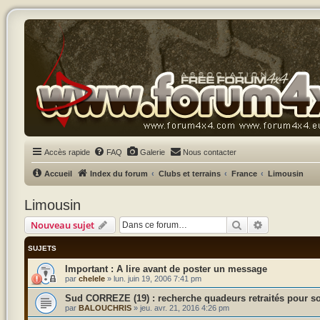
Accès rapide
FAQ
Galerie
Nous contacter
Accueil
Index du forum
Clubs et terrains
France
Limousin
Limousin
Rechercher
Recherche a
Nouveau sujet
SUJETS
A lire avant de poster un message
par
chelele
»
lun. juin 19, 2006 7:41 pm
Sud CORREZE (19) : recherche quadeurs retraités pour so
par
BALOUCHRIS
»
jeu. avr. 21, 2016 4:26 pm