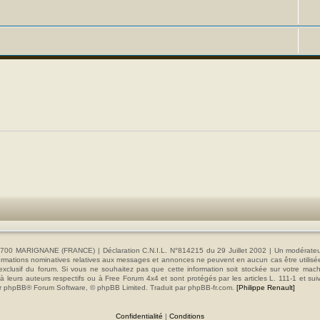
00 MARIGNANE (FRANCE) | Déclaration C.N.I.L. N°814215 du 29 Juillet 2002 | Un modérateur es
s informations nominatives relatives aux messages et annonces ne peuvent en aucun cas être utilis
e exclusif du forum. Si vous ne souhaitez pas que cette information soit stockée sur votre mac
 leurs auteurs respectifs ou à Free Forum 4x4 et sont protégés par les articles L. 111-1 et sui
e par phpBB® Forum Software, © phpBB Limited. Traduit par phpBB-fr.com.
[Philippe Renault]
Confidentialité
|
Conditions