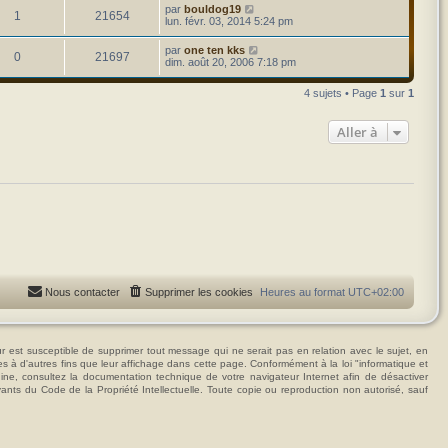
é
u
n
D
par
bouldog19
o
s
m
R
V
1
21654
i
e
lun. févr. 03, 2014 5:24 pm
e
p
e
e
r
s
n
r
é
u
n
s
D
par
one ten kks
o
s
m
R
V
0
21697
i
a
e
s
dim. août 20, 2006 7:18 pm
e
p
e
e
g
r
s
n
r
é
u
e
n
s
e
o
s
m
4 sujets • Page
1
sur
1
i
a
s
e
p
e
e
g
s
s
n
r
e
s
e
Aller à
o
s
m
a
s
e
g
s
s
n
e
s
e
a
s
g
s
e
e
s
Nous contacter
Supprimer les cookies
Heures au format
UTC+02:00
t susceptible de supprimer tout message qui ne serait pas en relation avec le sujet, en
ées à d'autres fins que leur affichage dans cette page. Conformément à la loi "informatique et
hine, consultez la documentation technique de votre navigateur Internet afin de désactiver
vants du Code de la Propriété Intellectuelle. Toute copie ou reproduction non autorisé, sauf