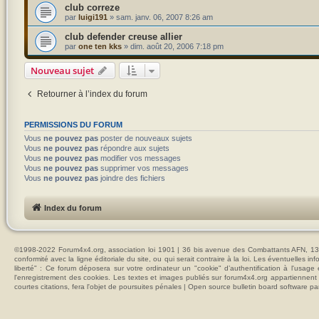
club correze
par
luigi191
»
sam. janv. 06, 2007 8:26 am
club defender creuse allier
par
one ten kks
»
dim. août 20, 2006 7:18 pm
Nouveau sujet
Retourner à l’index du forum
PERMISSIONS DU FORUM
Vous
ne pouvez pas
poster de nouveaux sujets
Vous
ne pouvez pas
répondre aux sujets
Vous
ne pouvez pas
modifier vos messages
Vous
ne pouvez pas
supprimer vos messages
Vous
ne pouvez pas
joindre des fichiers
Index du forum
©1998-2022 Forum4x4.org, association loi 1901 | 36 bis avenue des Combattants AFN, 137
conformité avec la ligne éditoriale du site, ou qui serait contraire à la loi. Les éventuelle
liberté" : Ce forum déposera sur votre ordinateur un "cookie" d’authentification à l'usag
l'enregistrement des cookies. Les textes et images publiés sur forum4x4.org appartiennent à
courtes citations, fera l'objet de poursuites pénales | Open source bulletin board softwar