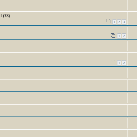
l (78)
1
2
3
1
2
1
2