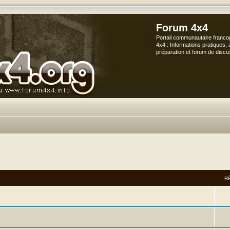
Forum 4x4
Portail communautaire franco
4x4 : Informations pratiques, 
préparation et forum de discu
vancée
R