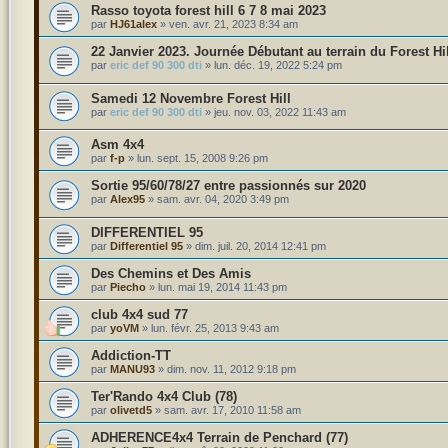
Rasso toyota forest hill 6 7 8 mai 2023
par
HJ61alex
»
ven. avr. 21, 2023 8:34 am
22 Janvier 2023. Journée Débutant au terrain du Forest Hil
par
eric def 90 300 dti
»
lun. déc. 19, 2022 5:24 pm
Samedi 12 Novembre Forest Hill
par
eric def 90 300 dti
»
jeu. nov. 03, 2022 11:43 am
Asm 4x4
par
f-p
»
lun. sept. 15, 2008 9:26 pm
Sortie 95/60/78/27 entre passionnés sur 2020
par
Alex95
»
sam. avr. 04, 2020 3:49 pm
DIFFERENTIEL 95
par
Differentiel 95
»
dim. juil. 20, 2014 12:41 pm
Des Chemins et Des Amis
par
Piecho
»
lun. mai 19, 2014 11:43 pm
club 4x4 sud 77
par
yoVM
»
lun. févr. 25, 2013 9:43 am
Addiction-TT
par
MANU93
»
dim. nov. 11, 2012 9:18 pm
Ter'Rando 4x4 Club (78)
par
olivetd5
»
sam. avr. 17, 2010 11:58 am
ADHERENCE4x4 Terrain de Penchard (77)