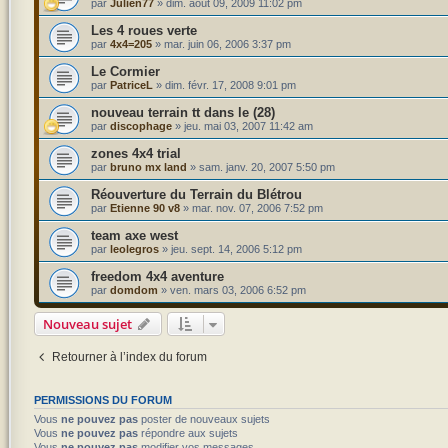
par
Julien77
»
dim. août 09, 2009 11:02 pm
Les 4 roues verte
par
4x4=205
»
mar. juin 06, 2006 3:37 pm
Le Cormier
par
PatriceL
»
dim. févr. 17, 2008 9:01 pm
nouveau terrain tt dans le (28)
par
discophage
»
jeu. mai 03, 2007 11:42 am
zones 4x4 trial
par
bruno mx land
»
sam. janv. 20, 2007 5:50 pm
Réouverture du Terrain du Blétrou
par
Etienne 90 v8
»
mar. nov. 07, 2006 7:52 pm
team axe west
par
leolegros
»
jeu. sept. 14, 2006 5:12 pm
freedom 4x4 aventure
par
domdom
»
ven. mars 03, 2006 6:52 pm
Nouveau sujet
Retourner à l’index du forum
PERMISSIONS DU FORUM
Vous
ne pouvez pas
poster de nouveaux sujets
Vous
ne pouvez pas
répondre aux sujets
Vous
ne pouvez pas
modifier vos messages