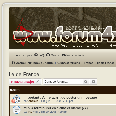
Accès rapide
FAQ
Galerie
Nous contacter
Accueil
Index du forum
Clubs et terrains
France
Ile de France
Ile de France
Rechercher
Recherche a
Nouveau sujet
SUJETS
A lire avant de poster un message
par
chelele
»
lun. juin 19, 2006 7:40 pm
MLVO terrain 4x4 en Seine et Marne (77)
par
RV
»
lun. juin 20, 2005 7:29 pm