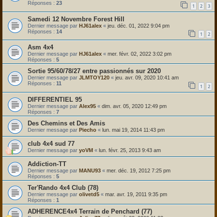
Réponses :
23
1
2
3
Samedi 12 Novembre Forest Hill
Dernier message par
HJ61alex
«
jeu. déc. 01, 2022 9:04 pm
Réponses :
14
1
2
Asm 4x4
Dernier message par
HJ61alex
«
mer. févr. 02, 2022 3:02 pm
Réponses :
5
Sortie 95/60/78/27 entre passionnés sur 2020
Dernier message par
JLMTOY120
«
jeu. avr. 09, 2020 10:41 am
Réponses :
11
1
2
DIFFERENTIEL 95
Dernier message par
Alex95
«
dim. avr. 05, 2020 12:49 pm
Réponses :
7
Des Chemins et Des Amis
Dernier message par
Piecho
«
lun. mai 19, 2014 11:43 pm
club 4x4 sud 77
Dernier message par
yoVM
«
lun. févr. 25, 2013 9:43 am
Addiction-TT
Dernier message par
MANU93
«
mer. déc. 19, 2012 7:25 pm
Réponses :
5
Ter'Rando 4x4 Club (78)
Dernier message par
olivetd5
«
mar. avr. 19, 2011 9:35 pm
Réponses :
1
ADHERENCE4x4 Terrain de Penchard (77)