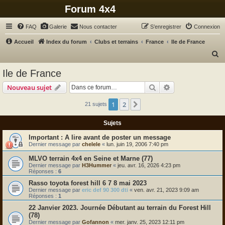
Forum 4x4
FAQ
Galerie
Nous contacter
S’enregistrer
Connexion
Accueil
Index du forum
Clubs et terrains
France
Ile de France
R
e
Ile de France
c
Rechercher
Recherche avanc
Nouveau sujet
h
e
1
2
Suivante
21 sujets
r
Sujets
c
A lire avant de poster un message
h
Dernier message par
chelele
«
lun. juin 19, 2006 7:40 pm
e
MLVO terrain 4x4 en Seine et Marne (77)
r
Dernier message par
H3Hummer
«
jeu. avr. 16, 2026 4:23 pm
Réponses :
6
Rasso toyota forest hill 6 7 8 mai 2023
Dernier message par
eric def 90 300 dti
«
ven. avr. 21, 2023 9:09 am
Réponses :
1
22 Janvier 2023. Journée Débutant au terrain du Forest Hill
(78)
Dernier message par
Gofannon
«
mer. janv. 25, 2023 12:11 pm