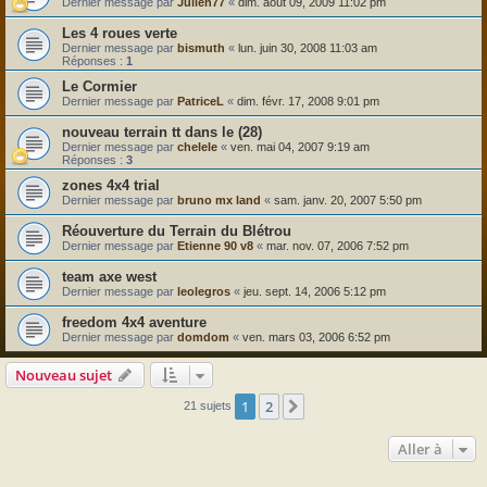
Dernier message par
Julien77
«
dim. août 09, 2009 11:02 pm
Les 4 roues verte
Dernier message par
bismuth
«
lun. juin 30, 2008 11:03 am
Réponses :
1
Le Cormier
Dernier message par
PatriceL
«
dim. févr. 17, 2008 9:01 pm
nouveau terrain tt dans le (28)
Dernier message par
chelele
«
ven. mai 04, 2007 9:19 am
Réponses :
3
zones 4x4 trial
Dernier message par
bruno mx land
«
sam. janv. 20, 2007 5:50 pm
Réouverture du Terrain du Blétrou
Dernier message par
Etienne 90 v8
«
mar. nov. 07, 2006 7:52 pm
team axe west
Dernier message par
leolegros
«
jeu. sept. 14, 2006 5:12 pm
freedom 4x4 aventure
Dernier message par
domdom
«
ven. mars 03, 2006 6:52 pm
Nouveau sujet
1
2
Suivante
21 sujets
Aller à