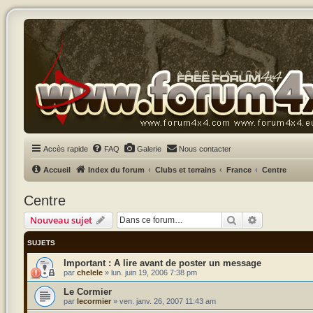
Accès rapide
FAQ
Galerie
Nous contacter
Accueil
Index du forum
Clubs et terrains
France
Centre
Centre
Rechercher
Recherche a
Nouveau sujet
SUJETS
A lire avant de poster un message
par
chelele
»
lun. juin 19, 2006 7:38 pm
Le Cormier
par
lecormier
»
ven. janv. 26, 2007 11:43 am