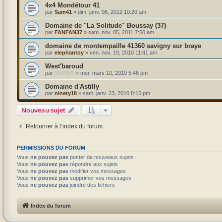
4x4 Mondétour 41
par
Sam41
»
dim. janv. 08, 2012 10:20 am
Domaine de "La Solitude" Boussay (37)
par
FANFAN37
»
sam. nov. 05, 2011 7:50 am
domaine de montempaille 41360 savigny sur braye
par
elephantoy
»
ven. nov. 19, 2010 11:41 am
West'baroud
par
SNIPER
»
mer. mars 10, 2010 5:46 pm
Domaine d'Astilly
par
ninety18
»
sam. janv. 23, 2010 8:15 pm
Nouveau sujet
Retourner à l’index du forum
PERMISSIONS DU FORUM
Vous
ne pouvez pas
poster de nouveaux sujets
Vous
ne pouvez pas
répondre aux sujets
Vous
ne pouvez pas
modifier vos messages
Vous
ne pouvez pas
supprimer vos messages
Vous
ne pouvez pas
joindre des fichiers
Index du forum