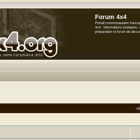
Forum 4x4
Portail communautaire franco
4x4 : Informations pratiques, 
préparation et forum de discu
vancée
R