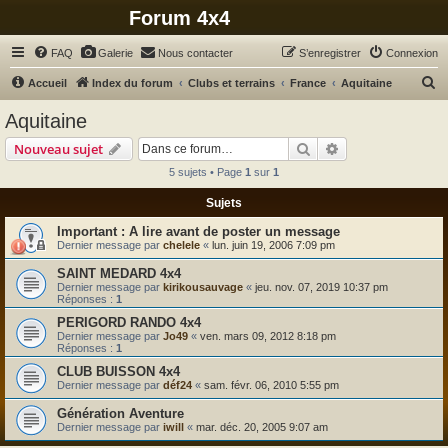
Forum 4x4
FAQ
Galerie
Nous contacter
S’enregistrer
Connexion
R
Accueil
Index du forum
Clubs et terrains
France
Aquitaine
e
Aquitaine
c
Rechercher
Recherche avanc
Nouveau sujet
h
5 sujets • Page
1
sur
1
e
Sujets
r
c
A lire avant de poster un message
Dernier message par
chelele
«
lun. juin 19, 2006 7:09 pm
h
SAINT MEDARD 4x4
e
Dernier message par
kirikousauvage
«
jeu. nov. 07, 2019 10:37 pm
r
Réponses :
1
PERIGORD RANDO 4x4
Dernier message par
Jo49
«
ven. mars 09, 2012 8:18 pm
Réponses :
1
CLUB BUISSON 4x4
Dernier message par
déf24
«
sam. févr. 06, 2010 5:55 pm
Génération Aventure
Dernier message par
iwill
«
mar. déc. 20, 2005 9:07 am