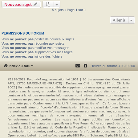
Nouveau sujet
5 sujets • Page
1
sur
1
Aller à
PERMISSIONS DU FORUM
Vous
ne pouvez pas
poster de nouveaux sujets
Vous
ne pouvez pas
répondre aux sujets
Vous
ne pouvez pas
modifier vos messages
Vous
ne pouvez pas
supprimer vos messages
Vous
ne pouvez pas
joindre des fichiers
Index du forum
Heures au format
UTC+02:00
©1998-2022 Forum4x4.org, association loi 1901 | 36 bis avenue des Combattants
AFN, 13700 MARIGNANE (FRANCE) | Déclaration C.N.I.L. N°814215 du 29 Juillet
2002 | Un modérateur est susceptible de supprimer tout message qui ne serait pas en
relation avec le sujet, en conformité avec la ligne éditoriale du site, ou qui serait
contraire à la loi. Les éventuelles informations nominatives relatives aux messages et
annonces ne peuvent en aucun cas être utilisées à d'autres fins que leur affichage
dans cette page. Conformément à la loi "informatique et liberté" : Ce forum déposera
sur votre ordinateur un "cookie" d’authentification à l'usage exclusif du forum. Si vous
ne souhaitez pas que cette information soit stockée sur votre machine, consultez la
documentation technique de votre navigateur Internet afin de désactiver
l'enregistrement des cookies. Les textes et images publiés sur forum4x4.org
appartiennent à leurs auteurs respectifs ou à Free Forum 4x4 et sont protégés par les
articles L. 111-1 et suivants du Code de la Propriété Intellectuelle. Toute copie ou
reproduction non autorisé, sauf courtes citations, fera l'objet de poursuites pénales |
Open source bulletin board software par phpBB® Forum Software, © phpBB Limited.