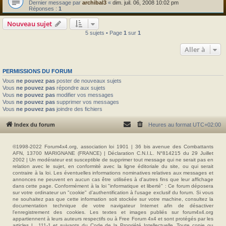
Dernier message par
archibal3
«
dim. juil. 06, 2008 10:02 pm
Réponses :
1
Nouveau sujet
5 sujets • Page
1
sur
1
Aller à
PERMISSIONS DU FORUM
Vous
ne pouvez pas
poster de nouveaux sujets
Vous
ne pouvez pas
répondre aux sujets
Vous
ne pouvez pas
modifier vos messages
Vous
ne pouvez pas
supprimer vos messages
Vous
ne pouvez pas
joindre des fichiers
Index du forum
Heures au format
UTC+02:00
©1998-2022 Forum4x4.org, association loi 1901 | 36 bis avenue des Combattants
AFN, 13700 MARIGNANE (FRANCE) | Déclaration C.N.I.L. N°814215 du 29 Juillet
2002 | Un modérateur est susceptible de supprimer tout message qui ne serait pas en
relation avec le sujet, en conformité avec la ligne éditoriale du site, ou qui serait
contraire à la loi. Les éventuelles informations nominatives relatives aux messages et
annonces ne peuvent en aucun cas être utilisées à d'autres fins que leur affichage
dans cette page. Conformément à la loi "informatique et liberté" : Ce forum déposera
sur votre ordinateur un "cookie" d’authentification à l'usage exclusif du forum. Si vous
ne souhaitez pas que cette information soit stockée sur votre machine, consultez la
documentation technique de votre navigateur Internet afin de désactiver
l'enregistrement des cookies. Les textes et images publiés sur forum4x4.org
appartiennent à leurs auteurs respectifs ou à Free Forum 4x4 et sont protégés par les
articles L. 111-1 et suivants du Code de la Propriété Intellectuelle. Toute copie ou