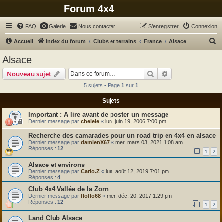
Forum 4x4
FAQ
Galerie
Nous contacter
S’enregistrer
Connexion
R
Accueil
Index du forum
Clubs et terrains
France
Alsace
e
Alsace
c
Rechercher
Recherche avanc
Nouveau sujet
h
5 sujets • Page
1
sur
1
e
Sujets
r
c
A lire avant de poster un message
Dernier message par
chelele
«
lun. juin 19, 2006 7:00 pm
h
Recherche des camarades pour un road trip en 4x4 en alsace
e
Dernier message par
damienX67
«
mer. mars 03, 2021 1:08 am
r
Réponses :
12
1
2
Alsace et environs
Dernier message par
Carlo.Z
«
lun. août 12, 2019 7:01 pm
Réponses :
4
Club 4x4 Vallée de la Zorn
Dernier message par
floflo68
«
mer. déc. 20, 2017 1:29 pm
Réponses :
12
1
2
Land Club Alsace