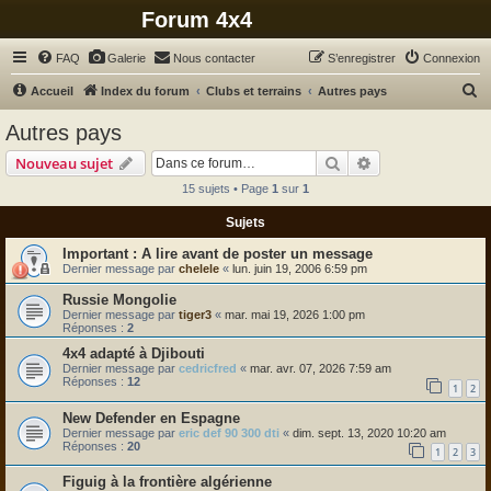
Forum 4x4
FAQ
Galerie
Nous contacter
S’enregistrer
Connexion
R
Accueil
Index du forum
Clubs et terrains
Autres pays
e
Autres pays
c
Rechercher
Recherche avanc
Nouveau sujet
h
15 sujets • Page
1
sur
1
e
Sujets
r
c
A lire avant de poster un message
Dernier message par
chelele
«
lun. juin 19, 2006 6:59 pm
h
Russie Mongolie
e
Dernier message par
tiger3
«
mar. mai 19, 2026 1:00 pm
r
Réponses :
2
4x4 adapté à Djibouti
Dernier message par
cedricfred
«
mar. avr. 07, 2026 7:59 am
Réponses :
12
1
2
New Defender en Espagne
Dernier message par
eric def 90 300 dti
«
dim. sept. 13, 2020 10:20 am
Réponses :
20
1
2
3
Figuig à la frontière algérienne