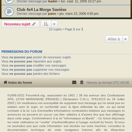
Dernier message par
leader
«
lun. sept. 11, 2006 10:27 pm
Club 4x4 La Morge Savièse
Dernier message par
pano
«
jeu. mars 23, 2006 4:50 pm
Nouveau sujet
15 sujets • Page
1
sur
1
Aller à
PERMISSIONS DU FORUM
Vous
ne pouvez pas
poster de nouveaux sujets
Vous
ne pouvez pas
répondre aux sujets
Vous
ne pouvez pas
modifier vos messages
Vous
ne pouvez pas
supprimer vos messages
Vous
ne pouvez pas
joindre des fichiers
Index du forum
Heures au format
UTC+02:00
©1998-2022 Forum4x4.org, association loi 1901 | 36 bis avenue des Combattants
AFN, 13700 MARIGNANE (FRANCE) | Déclaration C.N.I.L. N°814215 du 29 Juillet
2002 | Un modérateur est susceptible de supprimer tout message qui ne serait pas en
relation avec le sujet, en conformité avec la ligne éditoriale du site, ou qui serait
contraire à la loi. Les éventuelles informations nominatives relatives aux messages et
annonces ne peuvent en aucun cas être utilisées à d'autres fins que leur affichage
dans cette page. Conformément à la loi "informatique et liberté" : Ce forum déposera
sur votre ordinateur un "cookie" d’authentification à l'usage exclusif du forum. Si vous
ne souhaitez pas que cette information soit stockée sur votre machine, consultez la
documentation technique de votre navigateur Internet afin de désactiver