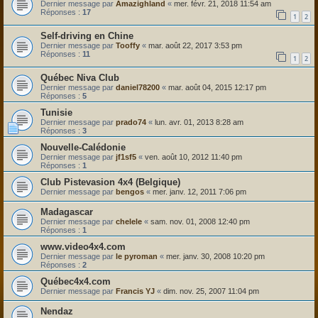
Dernier message par
Amazighland
«
mer. févr. 21, 2018 11:54 am
Réponses :
17
1
2
Self-driving en Chine
Dernier message par
Tooffy
«
mar. août 22, 2017 3:53 pm
Réponses :
11
1
2
Québec Niva Club
Dernier message par
daniel78200
«
mar. août 04, 2015 12:17 pm
Réponses :
5
Tunisie
Dernier message par
prado74
«
lun. avr. 01, 2013 8:28 am
Réponses :
3
Nouvelle-Calédonie
Dernier message par
jf1sf5
«
ven. août 10, 2012 11:40 pm
Réponses :
1
Club Pistevasion 4x4 (Belgique)
Dernier message par
bengos
«
mer. janv. 12, 2011 7:06 pm
Madagascar
Dernier message par
chelele
«
sam. nov. 01, 2008 12:40 pm
Réponses :
1
www.video4x4.com
Dernier message par
le pyroman
«
mer. janv. 30, 2008 10:20 pm
Réponses :
2
Québec4x4.com
Dernier message par
Francis YJ
«
dim. nov. 25, 2007 11:04 pm
Nendaz