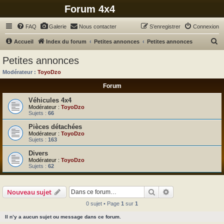
Forum 4x4
FAQ
Galerie
Nous contacter
S’enregistrer
Connexion
R
Accueil
Index du forum
Petites annonces
Petites annonces
e
Petites annonces
c
Modérateur :
ToyoDzo
h
Forum
e
Véhicules 4x4
r
Modérateur :
ToyoDzo
Sujets :
66
c
h
Pièces détachées
Modérateur :
ToyoDzo
e
Sujets :
163
r
Divers
Modérateur :
ToyoDzo
Sujets :
62
Rechercher
Recherche avanc
Nouveau sujet
0 sujet • Page
1
sur
1
Il n’y a aucun sujet ou message dans ce forum.