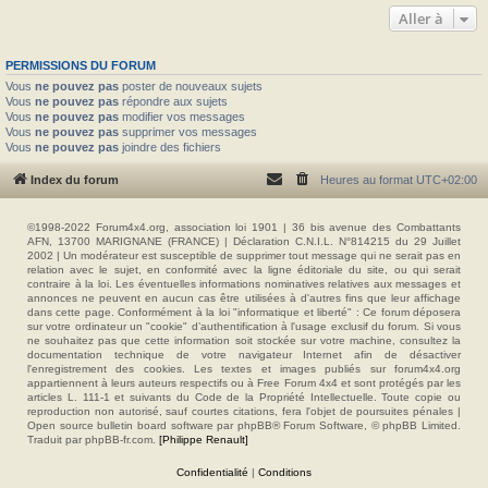
Aller à
PERMISSIONS DU FORUM
Vous
ne pouvez pas
poster de nouveaux sujets
Vous
ne pouvez pas
répondre aux sujets
Vous
ne pouvez pas
modifier vos messages
Vous
ne pouvez pas
supprimer vos messages
Vous
ne pouvez pas
joindre des fichiers
Index du forum
Heures au format
UTC+02:00
©1998-2022 Forum4x4.org, association loi 1901 | 36 bis avenue des Combattants
AFN, 13700 MARIGNANE (FRANCE) | Déclaration C.N.I.L. N°814215 du 29 Juillet
2002 | Un modérateur est susceptible de supprimer tout message qui ne serait pas en
relation avec le sujet, en conformité avec la ligne éditoriale du site, ou qui serait
contraire à la loi. Les éventuelles informations nominatives relatives aux messages et
annonces ne peuvent en aucun cas être utilisées à d'autres fins que leur affichage
dans cette page. Conformément à la loi "informatique et liberté" : Ce forum déposera
sur votre ordinateur un "cookie" d’authentification à l'usage exclusif du forum. Si vous
ne souhaitez pas que cette information soit stockée sur votre machine, consultez la
documentation technique de votre navigateur Internet afin de désactiver
l'enregistrement des cookies. Les textes et images publiés sur forum4x4.org
appartiennent à leurs auteurs respectifs ou à Free Forum 4x4 et sont protégés par les
articles L. 111-1 et suivants du Code de la Propriété Intellectuelle. Toute copie ou
reproduction non autorisé, sauf courtes citations, fera l'objet de poursuites pénales |
Open source bulletin board software par phpBB® Forum Software, © phpBB Limited.
Traduit par phpBB-fr.com.
[Philippe Renault]
Confidentialité
|
Conditions