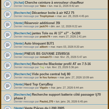
Cherche ceinture à enrouleur chauffeur
[Achat]
Dernier message par
Yabo
«
lun. mai 11, 2026 8:42 am
Décanteur boite à air HZJ 75
[Recherche]
Dernier message par
Trophyman
«
mar. avr. 28, 2026 4:45 pm
Réservoir additionel 35l
[Vente]
Dernier message par
jack74
«
dim. avr. 12, 2026 8:22 am
jantes Tole ou Al 17" x7" - 5x100
[Recherche]
Dernier message par
prado74
«
ven. mars 27, 2026 2:41 pm
Auto bloquant BJ71
[Vente]
Dernier message par
ailbert
«
mar. mars 03, 2026 8:20 am
PNEUS BS GUYANE 235/85/16
[Vente]
Dernier message par
romain73
«
mer. févr. 25, 2026 5:47 am
Recherche Blackstar profil AT en 7.5-16
[Recherche]
Dernier message par
Tag
«
lun. févr. 23, 2026 5:36 pm
Vide poche central hdj 80
[Recherche]
Dernier message par
le fou furieux
«
mar. janv. 27, 2026 10:09 am
Hard Top CarryBoy
[Vente]
Dernier message par
Vigaro
«
mar. janv. 27, 2026 6:44 am
Recherche support batterie côté passager lj70
[Recherche]
phase 2
Dernier message par
PauloLJ70
«
lun. janv. 26, 2026 6:45 pm
Vente Pièces du L200 2005
[Vente]