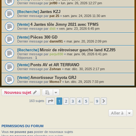
Dernier message par
jnf80
«
lun. janv. 26, 2026 12:27 pm
Jantes KZJ
[Recherche]
Dernier message par
pat 25
«
sam. janv. 24, 2026 11:30 am
4 Jantes tôle Jimny 2021 avec TPMS
[Vente]
Dernier message par
didi
«
ven. janv. 23, 2026 6:45 pm
Pièces 300 GD
[Vente]
Dernier message par
daniel91
«
mar. janv. 20, 2026 2:09 pm
Miroir de rétroviseur gauche land KZJ95
[Recherche]
Dernier message par
perju930
«
mar. janv. 06, 2026 6:41 pm
Réponses :
1
Ponts AV et AR TERRANO
[Vente]
Dernier message par
Zohran
«
mar. déc. 30, 2025 2:17 pm
Amortisseur Toyota GRJ
[Vente]
Dernier message par
Momo7
«
lun. déc. 29, 2025 7:33 pm
Nouveau sujet
Page
1
sur
9
1
2
3
4
5
9
Suivante
163 sujets
…
Aller à
PERMISSIONS DU FORUM
Vous
ne pouvez pas
poster de nouveaux sujets
Vous
ne pouvez pas
répondre aux sujets