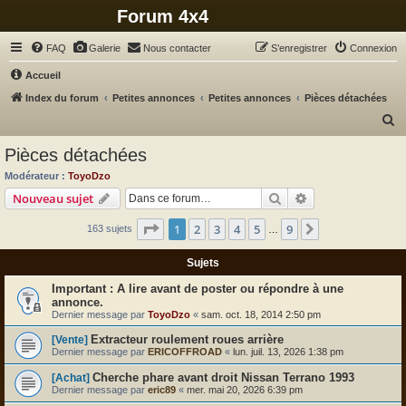
Forum 4x4
FAQ
Galerie
Nous contacter
S’enregistrer
Connexion
Accueil
Index du forum
Petites annonces
Petites annonces
Pièces détachées
R
e
Pièces détachées
c
Modérateur :
ToyoDzo
h
Rechercher
Recherche avanc
Nouveau sujet
e
Page
1
sur
9
1
2
3
4
5
9
Suivante
163 sujets
r
…
c
Sujets
h
A lire avant de poster ou répondre à une
e
annonce.
Dernier message par
ToyoDzo
«
sam. oct. 18, 2014 2:50 pm
r
Extracteur roulement roues arrière
[Vente]
Dernier message par
ERICOFFROAD
«
lun. juil. 13, 2026 1:38 pm
Cherche phare avant droit Nissan Terrano 1993
[Achat]
Dernier message par
eric89
«
mer. mai 20, 2026 6:39 pm