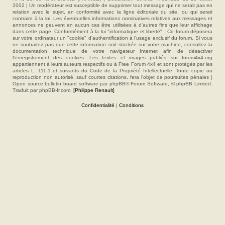
2002 | Un modérateur est susceptible de supprimer tout message qui ne serait pas en
relation avec le sujet, en conformité avec la ligne éditoriale du site, ou qui serait
contraire à la loi. Les éventuelles informations nominatives relatives aux messages et
annonces ne peuvent en aucun cas être utilisées à d'autres fins que leur affichage
dans cette page. Conformément à la loi "informatique et liberté" : Ce forum déposera
sur votre ordinateur un "cookie" d’authentification à l'usage exclusif du forum. Si vous
ne souhaitez pas que cette information soit stockée sur votre machine, consultez la
documentation technique de votre navigateur Internet afin de désactiver
l'enregistrement des cookies. Les textes et images publiés sur forum4x4.org
appartiennent à leurs auteurs respectifs ou à Free Forum 4x4 et sont protégés par les
articles L. 111-1 et suivants du Code de la Propriété Intellectuelle. Toute copie ou
reproduction non autorisé, sauf courtes citations, fera l'objet de poursuites pénales |
Open source bulletin board software par phpBB® Forum Software, © phpBB Limited.
Traduit par phpBB-fr.com.
[Philippe Renault]
Confidentialité
|
Conditions