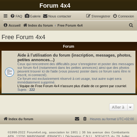
Forum 4x4
FAQ
Galerie
Nous contacter
S’enregistrer
Connexion
R
Accueil
Index du forum
Free Forum 4x4
e
Free Forum 4x4
c
Forum
h
e
Aide à l'utilisation du forum (inscription, messages, photos,
petites annonces...)
r
Ceux qui rencontrent des difficultés pour s'enregistrer et poster des messages
sur forum 4x4 (notamment dans les petites annonces) ainsi que des photos
c
peuvent trouver ici de l'aide (vous pouvez poster dans ce forum sans être ni
inscrit, ni connecté).
h
Ce forum est exclusivement réservé à cet usage, tout autre sujet sera
immédiatement supprimé.
e
L'équipe de Free Forum 4x4 n'assure plus d'aide de ce genre par courriel
.
Sujets :
222
r
Aller à
Index du forum
Heures au format
UTC+02:00
©1998-2022 Forum4x4.org, association loi 1901 | 36 bis avenue des Combattants
AFN, 13700 MARIGNANE (FRANCE) | Déclaration C.N.I.L. N°814215 du 29 Juillet