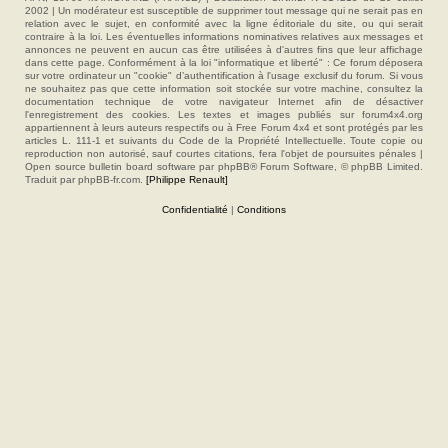
2002 | Un modérateur est susceptible de supprimer tout message qui ne serait pas en
relation avec le sujet, en conformité avec la ligne éditoriale du site, ou qui serait
contraire à la loi. Les éventuelles informations nominatives relatives aux messages et
annonces ne peuvent en aucun cas être utilisées à d'autres fins que leur affichage
dans cette page. Conformément à la loi "informatique et liberté" : Ce forum déposera
sur votre ordinateur un "cookie" d’authentification à l'usage exclusif du forum. Si vous
ne souhaitez pas que cette information soit stockée sur votre machine, consultez la
documentation technique de votre navigateur Internet afin de désactiver
l'enregistrement des cookies. Les textes et images publiés sur forum4x4.org
appartiennent à leurs auteurs respectifs ou à Free Forum 4x4 et sont protégés par les
articles L. 111-1 et suivants du Code de la Propriété Intellectuelle. Toute copie ou
reproduction non autorisé, sauf courtes citations, fera l'objet de poursuites pénales |
Open source bulletin board software par phpBB® Forum Software, © phpBB Limited.
Traduit par phpBB-fr.com.
[Philippe Renault]
Confidentialité
|
Conditions