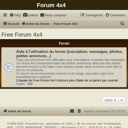
Forum 4x4
FAQ
Galerie
Nous contacter
S’enregistrer
Connexion
R
Accueil
Index du forum
Free Forum 4x4
e
Free Forum 4x4
c
Forum
h
e
Aide à l'utilisation du forum (inscription, messages, photos,
petites annonces...)
r
Ceux qui rencontrent des difficultés pour s'enregistrer et poster des messages
sur forum 4x4 (notamment dans les petites annonces) ainsi que des photos
c
peuvent trouver ici de l'aide (vous pouvez poster dans ce forum sans être ni
inscrit, ni connecté).
h
Ce forum est exclusivement réservé à cet usage, tout autre sujet sera
immédiatement supprimé.
e
L'équipe de Free Forum 4x4 n'assure plus d'aide de ce genre par courriel
.
Sujets :
222
r
Aller à
Index du forum
Heures au format
UTC+02:00
©1998-2022 Forum4x4.org, association loi 1901 | 36 bis avenue des Combattants
AFN, 13700 MARIGNANE (FRANCE) | Déclaration C.N.I.L. N°814215 du 29 Juillet