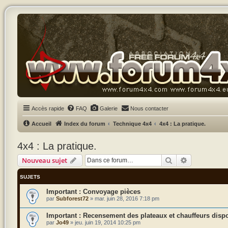
Accès rapide
FAQ
Galerie
Nous contacter
Accueil
Index du forum
Technique 4x4
4x4 : La pratique.
4x4 : La pratique.
Rechercher
Recherche a
Nouveau sujet
SUJETS
Convoyage pièces
par
Subforest72
»
mar. juin 28, 2016 7:18 pm
Recensement des plateaux et chauffeurs disp
par
Jo49
»
jeu. juin 19, 2014 10:25 pm