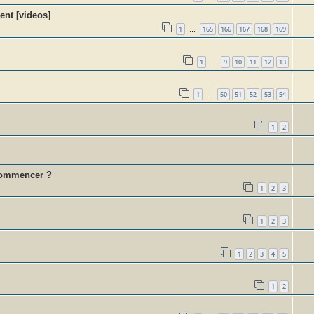
ent [videos]
1
165
166
167
168
169
…
1
9
10
11
12
13
…
1
50
51
52
53
54
…
1
2
commencer ?
1
2
3
1
2
3
1
2
3
4
5
1
2