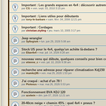
Les grands espaces en 4x4 : découvrir autrem
par
CG
»
ven. sept. 03, 2010 3:15 pm
Liens utiles pour débutants
par
tony-le-barbare
»
sam. févr. 04, 2006 12:21 pm
Cordages
par
christian.styling
»
jeu. mars 10, 2005 3:17 pm
Jeep wrangler
par
Syllogism
»
lun. juin 29, 2026 5:08 am
Stock US pour le 4x4, quelqu'un achète là-dedans ?
par
Elian4x4
»
mar. juil. 14, 2026 9:28 am
nouveau venu qui débute, quelques conseils pour bien 
par
etienne_c
»
ven. juil. 10, 2026 9:38 am
recherche une adresse pour réparer climatisation Kdj150
par
mamkzj95
»
ven. mai 29, 2026 1:53 pm
J'ai craqué : achat d'un 78 !
par
Piolexus
»
mar. mai 26, 2026 5:53 pm
Fonctionnement BVA KDJ 120
par
azelwin
»
dim. juin 07, 2026 12:21 am
20-40cm neige + chemin 45% : quel 4x4 + pneus ?