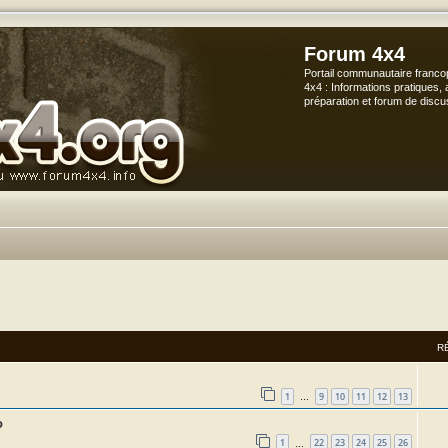
Forum 4x4
Portail communautaire franco
4x4 : Informations pratiques, 
préparation et forum de discu
vancée
R
1
9
10
11
12
13
…
o
1
22
23
24
25
26
…