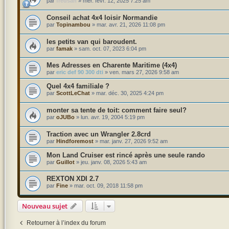
par
fredsan
»
mer. févr. 12, 2025 7:25 am
Conseil achat 4x4 loisir Normandie
par
Topinambou
»
mar. avr. 21, 2026 11:08 pm
les petits van qui baroudent.
par
famak
»
sam. oct. 07, 2023 6:04 pm
Mes Adresses en Charente Maritime (4x4)
par
eric def 90 300 dti
»
ven. mars 27, 2026 9:58 am
Quel 4x4 familiale ?
par
ScottLeChat
»
mar. déc. 30, 2025 4:24 pm
monter sa tente de toit: comment faire seul?
par
oJUBo
»
lun. avr. 19, 2004 5:19 pm
Traction avec un Wrangler 2.8crd
par
Hindforemost
»
mar. janv. 27, 2026 9:52 am
Mon Land Cruiser est rincé après une seule rando
par
Guillot
»
jeu. janv. 08, 2026 5:43 am
REXTON XDI 2.7
par
Fine
»
mar. oct. 09, 2018 11:58 pm
Nouveau sujet
Retourner à l’index du forum