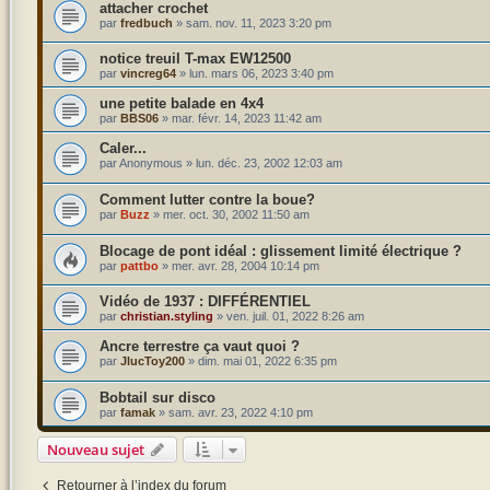
attacher crochet
par
fredbuch
»
sam. nov. 11, 2023 3:20 pm
notice treuil T-max EW12500
par
vincreg64
»
lun. mars 06, 2023 3:40 pm
une petite balade en 4x4
par
BBS06
»
mar. févr. 14, 2023 11:42 am
Caler...
par
Anonymous
»
lun. déc. 23, 2002 12:03 am
Comment lutter contre la boue?
par
Buzz
»
mer. oct. 30, 2002 11:50 am
Blocage de pont idéal : glissement limité électrique ?
par
pattbo
»
mer. avr. 28, 2004 10:14 pm
Vidéo de 1937 : DIFFÉRENTIEL
par
christian.styling
»
ven. juil. 01, 2022 8:26 am
Ancre terrestre ça vaut quoi ?
par
JlucToy200
»
dim. mai 01, 2022 6:35 pm
Bobtail sur disco
par
famak
»
sam. avr. 23, 2022 4:10 pm
Nouveau sujet
Retourner à l’index du forum