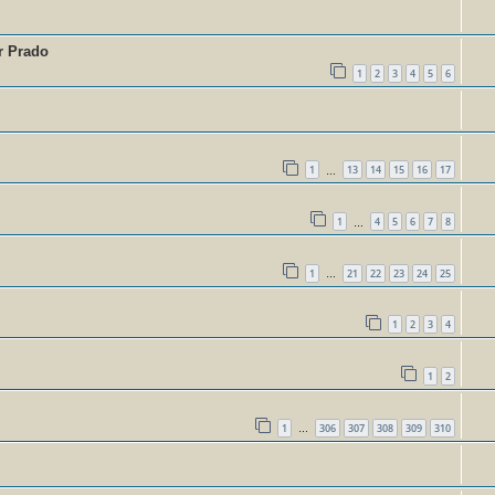
r Prado
1
2
3
4
5
6
1
13
14
15
16
17
…
1
4
5
6
7
8
…
1
21
22
23
24
25
…
1
2
3
4
1
2
1
306
307
308
309
310
…