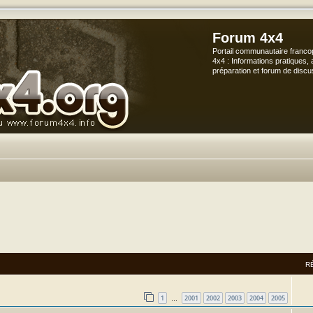
Forum 4x4
Portail communautaire franco
4x4 : Informations pratiques, 
préparation et forum de discu
vancée
R
1
2001
2002
2003
2004
2005
…