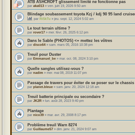
ATB ASHCROFT glissement limité ne fonctionne pas
par
aka013
»
ven. juin 19, 2026 9:50 am
Blindage soubassement toyota Kzj / kdj 90 95 land cruise
par
RiSkTu
»
jeu. sept. 12, 2024 5:02 am
Le tout terrain ultime ?
par
rover17
»
mer. févr. 26, 2025 6:12 pm
Dans le Sable (PHOTOS) <= mettez les vôtres
par
disco64
»
sam. mars 05, 2016 10:38 pm
Treuil pour Duster
par
Emmanuel_be
»
mar. oct. 08, 2024 3:10 pm
Quelle sangles utilisez-vous ?
par
nadim
»
mer. mai 08, 2019 11:07 pm
Passage de travers pour éviter de se poser sur le chassis
par
planet.bleue
»
sam. janv. 20, 2024 12:18 am
Treuil batterie principale ou secondaire ?
par
JK2R
»
lun. août 28, 2023 9:40 pm
Plantage
par
nico39
»
mar. avr. 29, 2008 8:17 pm
Problème treuil Warn 8274
par
Guillaume57
»
dim. janv. 21, 2024 9:07 am