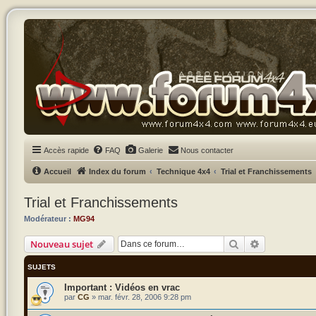
Accès rapide
FAQ
Galerie
Nous contacter
Accueil
Index du forum
Technique 4x4
Trial et Franchissements
Trial et Franchissements
Modérateur :
MG94
Rechercher
Recherche a
Nouveau sujet
SUJETS
Vidéos en vrac
par
CG
»
mar. févr. 28, 2006 9:28 pm