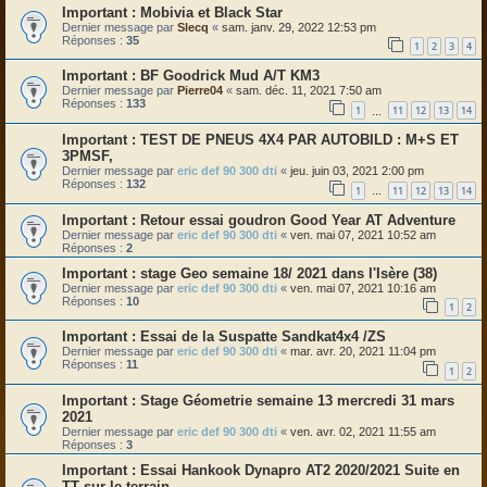
Mobivia et Black Star
Dernier message par
Slecq
«
sam. janv. 29, 2022 12:53 pm
Réponses :
35
1
2
3
4
BF Goodrick Mud A/T KM3
Dernier message par
Pierre04
«
sam. déc. 11, 2021 7:50 am
Réponses :
133
1
11
12
13
14
…
TEST DE PNEUS 4X4 PAR AUTOBILD : M+S ET
3PMSF,
Dernier message par
eric def 90 300 dti
«
jeu. juin 03, 2021 2:00 pm
Réponses :
132
1
11
12
13
14
…
Retour essai goudron Good Year AT Adventure
Dernier message par
eric def 90 300 dti
«
ven. mai 07, 2021 10:52 am
Réponses :
2
stage Geo semaine 18/ 2021 dans l'Isère (38)
Dernier message par
eric def 90 300 dti
«
ven. mai 07, 2021 10:16 am
Réponses :
10
1
2
Essai de la Suspatte Sandkat4x4 /ZS
Dernier message par
eric def 90 300 dti
«
mar. avr. 20, 2021 11:04 pm
Réponses :
11
1
2
Stage Géometrie semaine 13 mercredi 31 mars
2021
Dernier message par
eric def 90 300 dti
«
ven. avr. 02, 2021 11:55 am
Réponses :
3
Essai Hankook Dynapro AT2 2020/2021 Suite en
TT sur le terrain