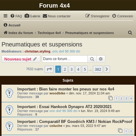
Forum 4x4
FAQ
Galerie
Nous contacter
S’enregistrer
Connexion
Accueil
R
Index du forum
Technique 4x4
Pneumatiques et suspensions
e
Pneumatiques et suspensions
c
Modérateurs :
christian.styling
,
eric def 90 300 dti
h
Rechercher
Recherche avanc
Nouveau sujet
e
Page
1
sur
382
1
2
3
4
5
382
Suivante
7632 sujets
r
…
c
Sujets
h
Bien faire monter les pneus sur nos 4x4
e
Dernier message par
woodbike
«
dim. nov. 17, 2024 11:04 am
Réponses :
39
r
1
2
3
4
Essai Hankook Dynapro AT2 2020/2021
Dernier message par
eric def 90 300 dti
«
lun. févr. 19, 2024 9:49 am
Réponses :
9
Comparatif BF Goodrich KM3 / Nokian RockProof
Dernier message par
coluche
«
jeu. mars 03, 2022 9:47 am
Réponses :
17
1
2