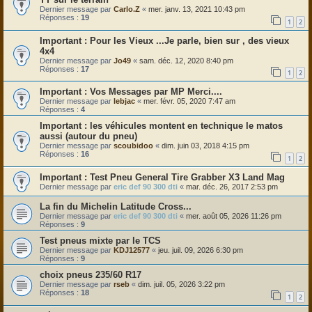
Dernier message par
Carlo.Z
«
mer. janv. 13, 2021 10:43 pm
Réponses :
19
1
2
Pour les Vieux ...Je parle, bien sur , des vieux
4x4
Dernier message par
Jo49
«
sam. déc. 12, 2020 8:40 pm
Réponses :
17
1
2
Vos Messages par MP Merci....
Dernier message par
lebjac
«
mer. févr. 05, 2020 7:47 am
Réponses :
4
les véhicules montent en technique le matos
aussi (autour du pneu)
Dernier message par
scoubidoo
«
dim. juin 03, 2018 4:15 pm
Réponses :
16
1
2
Test Pneu General Tire Grabber X3 Land Mag
Dernier message par
eric def 90 300 dti
«
mar. déc. 26, 2017 2:53 pm
La fin du Michelin Latitude Cross...
Dernier message par
eric def 90 300 dti
«
mer. août 05, 2026 11:26 pm
Réponses :
9
Test pneus mixte par le TCS
Dernier message par
KDJ12577
«
jeu. juil. 09, 2026 6:30 pm
Réponses :
9
choix pneus 235/60 R17
Dernier message par
rseb
«
dim. juil. 05, 2026 3:22 pm
Réponses :
18
1
2