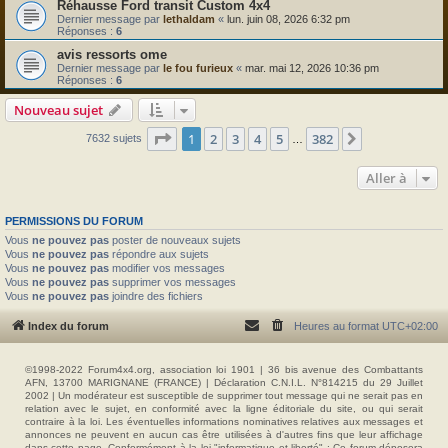
Réhausse Ford transit Custom 4x4
Dernier message par
lethaldam
«
lun. juin 08, 2026 6:32 pm
Réponses :
6
avis ressorts ome
Dernier message par
le fou furieux
«
mar. mai 12, 2026 10:36 pm
Réponses :
6
Nouveau sujet
Page
1
sur
382
1
2
3
4
5
382
Suivante
7632 sujets
…
Aller à
PERMISSIONS DU FORUM
Vous
ne pouvez pas
poster de nouveaux sujets
Vous
ne pouvez pas
répondre aux sujets
Vous
ne pouvez pas
modifier vos messages
Vous
ne pouvez pas
supprimer vos messages
Vous
ne pouvez pas
joindre des fichiers
Index du forum
Heures au format
UTC+02:00
©1998-2022 Forum4x4.org, association loi 1901 | 36 bis avenue des Combattants
AFN, 13700 MARIGNANE (FRANCE) | Déclaration C.N.I.L. N°814215 du 29 Juillet
2002 | Un modérateur est susceptible de supprimer tout message qui ne serait pas en
relation avec le sujet, en conformité avec la ligne éditoriale du site, ou qui serait
contraire à la loi. Les éventuelles informations nominatives relatives aux messages et
annonces ne peuvent en aucun cas être utilisées à d'autres fins que leur affichage
dans cette page. Conformément à la loi "informatique et liberté" : Ce forum déposera