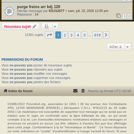
purge freins arr kdj 120
Dernier message par
KDJ12577
«
sam. juil. 18, 2026 12:05 pm
Réponses :
14
1
2
Nouveau sujet
Page
1
sur
619
1
2
3
4
5
619
Suivante
12361 sujets
…
Aller à
PERMISSIONS DU FORUM
Vous
ne pouvez pas
poster de nouveaux sujets
Vous
ne pouvez pas
répondre aux sujets
Vous
ne pouvez pas
modifier vos messages
Vous
ne pouvez pas
supprimer vos messages
Vous
ne pouvez pas
joindre des fichiers
Index du forum
Heures au format
UTC+02:00
©1998-2022 Forum4x4.org, association loi 1901 | 36 bis avenue des Combattants
AFN, 13700 MARIGNANE (FRANCE) | Déclaration C.N.I.L. N°814215 du 29 Juillet
2002 | Un modérateur est susceptible de supprimer tout message qui ne serait pas en
relation avec le sujet, en conformité avec la ligne éditoriale du site, ou qui serait
contraire à la loi. Les éventuelles informations nominatives relatives aux messages et
annonces ne peuvent en aucun cas être utilisées à d'autres fins que leur affichage
dans cette page. Conformément à la loi "informatique et liberté" : Ce forum déposera
sur votre ordinateur un "cookie" d’authentification à l'usage exclusif du forum. Si vous