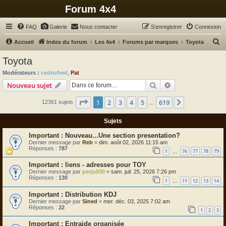
Forum 4x4
FAQ
Galerie
Nous contacter
S’enregistrer
Connexion
R
Accueil
Index du forum
Les 4x4
Forums par marques
Toyota
e
Toyota
c
Modérateurs :
cedricfred
,
Pat
h
Rechercher
Recherche avanc
Nouveau sujet
e
Page
1
sur
619
1
2
3
4
5
619
Suivante
12361 sujets
r
…
c
Sujets
h
Nouveau...Une section presentation?
e
Dernier message par
Reb
«
dim. août 02, 2026 11:15 am
Réponses :
787
r
1
76
77
78
79
…
liens - adresses pour TOY
Dernier message par
perju930
«
sam. juil. 25, 2026 7:26 pm
Réponses :
130
1
11
12
13
14
…
Distribution KDJ
Dernier message par
Sined
«
mer. déc. 03, 2025 7:02 am
Réponses :
22
1
2
3
Entraide organisée