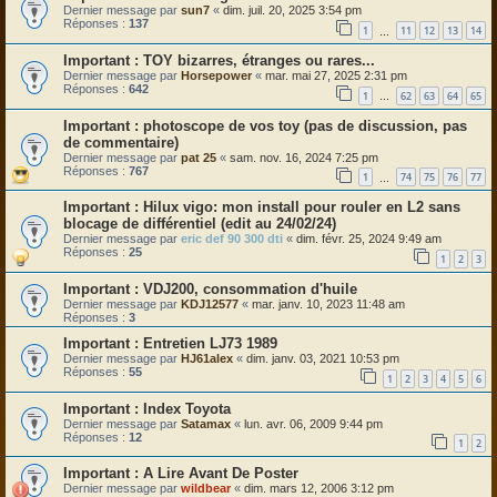
Dernier message par
sun7
«
dim. juil. 20, 2025 3:54 pm
Réponses :
137
1
11
12
13
14
…
TOY bizarres, étranges ou rares...
Dernier message par
Horsepower
«
mar. mai 27, 2025 2:31 pm
Réponses :
642
1
62
63
64
65
…
photoscope de vos toy (pas de discussion, pas
de commentaire)
Dernier message par
pat 25
«
sam. nov. 16, 2024 7:25 pm
Réponses :
767
1
74
75
76
77
…
Hilux vigo: mon install pour rouler en L2 sans
blocage de différentiel (edit au 24/02/24)
Dernier message par
eric def 90 300 dti
«
dim. févr. 25, 2024 9:49 am
Réponses :
25
1
2
3
VDJ200, consommation d'huile
Dernier message par
KDJ12577
«
mar. janv. 10, 2023 11:48 am
Réponses :
3
Entretien LJ73 1989
Dernier message par
HJ61alex
«
dim. janv. 03, 2021 10:53 pm
Réponses :
55
1
2
3
4
5
6
Index Toyota
Dernier message par
Satamax
«
lun. avr. 06, 2009 9:44 pm
Réponses :
12
1
2
A Lire Avant De Poster
Dernier message par
wildbear
«
dim. mars 12, 2006 3:12 pm