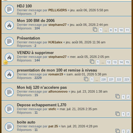
HDJ 100
Dernier message par
PELLIGERS
«
jeu. août 06, 2026 5:58 pm
Réponses :
7
Mon 100 BM de 2006
Dernier message par
stephane27
«
jeu. août 06, 2026 2:44 pm
Réponses :
104
1
8
9
10
11
…
Présentation
Dernier message par
HJ61alex
«
jeu. août 06, 2026 11:36 am
Réponses :
2
VENDU à supprimer
Dernier message par
stephane27
«
mer. août 05, 2026 2:05 pm
Réponses :
144
1
12
13
14
15
…
presentation de mon 100 et remise à niveau
Dernier message par
romain19
«
sam. août 01, 2026 5:38 pm
Réponses :
2229
1
220
221
222
223
…
Mon kdj 120 n’accelere pas
Dernier message par
alfoncevovo
«
jeu. juil. 23, 2026 1:38 am
Réponses :
15
1
2
Depose echappement LJ70
Dernier message par
stefc
«
mar. juil. 21, 2026 2:35 pm
Réponses :
11
1
2
boite auto
Dernier message par
pat 25
«
lun. juil. 20, 2026 4:28 pm
Réponses :
11
1
2