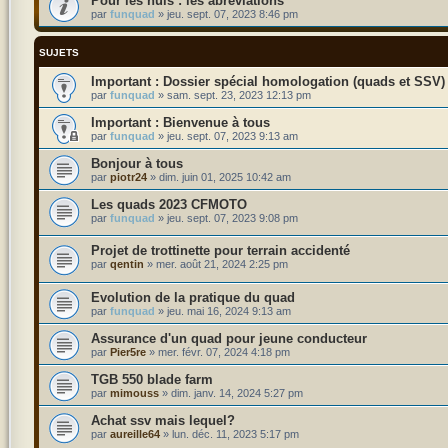
Pour les nuls : les abréviations
par
funquad
»
jeu. sept. 07, 2023 8:46 pm
SUJETS
Dossier spécial homologation (quads et SSV)
par
funquad
»
sam. sept. 23, 2023 12:13 pm
Bienvenue à tous
par
funquad
»
jeu. sept. 07, 2023 9:13 am
Bonjour à tous
par
piotr24
»
dim. juin 01, 2025 10:42 am
Les quads 2023 CFMOTO
par
funquad
»
jeu. sept. 07, 2023 9:08 pm
Projet de trottinette pour terrain accidenté
par
qentin
»
mer. août 21, 2024 2:25 pm
Evolution de la pratique du quad
par
funquad
»
jeu. mai 16, 2024 9:13 am
Assurance d'un quad pour jeune conducteur
par
Pier5re
»
mer. févr. 07, 2024 4:18 pm
TGB 550 blade farm
par
mimouss
»
dim. janv. 14, 2024 5:27 pm
Achat ssv mais lequel?
par
aureille64
»
lun. déc. 11, 2023 5:17 pm