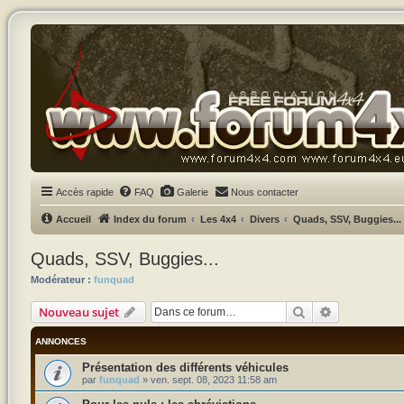
Accès rapide
FAQ
Galerie
Nous contacter
Accueil
Index du forum
Les 4x4
Divers
Quads, SSV, Buggies...
Quads, SSV, Buggies...
Modérateur :
funquad
Rechercher
Recherche a
Nouveau sujet
ANNONCES
Présentation des différents véhicules
par
funquad
»
ven. sept. 08, 2023 11:58 am