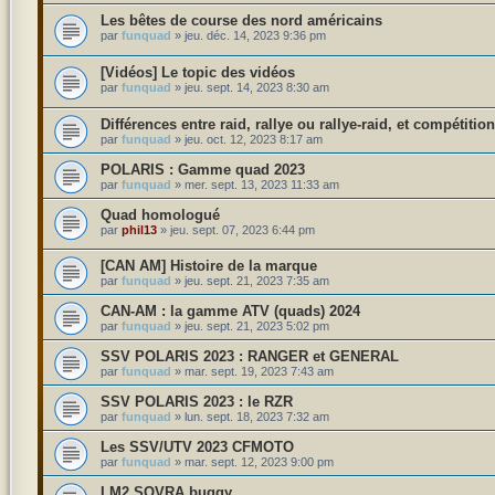
Les bêtes de course des nord américains
par
funquad
»
jeu. déc. 14, 2023 9:36 pm
[Vidéos] Le topic des vidéos
par
funquad
»
jeu. sept. 14, 2023 8:30 am
Différences entre raid, rallye ou rallye-raid, et compétition
par
funquad
»
jeu. oct. 12, 2023 8:17 am
POLARIS : Gamme quad 2023
par
funquad
»
mer. sept. 13, 2023 11:33 am
Quad homologué
par
phil13
»
jeu. sept. 07, 2023 6:44 pm
[CAN AM] Histoire de la marque
par
funquad
»
jeu. sept. 21, 2023 7:35 am
CAN-AM : la gamme ATV (quads) 2024
par
funquad
»
jeu. sept. 21, 2023 5:02 pm
SSV POLARIS 2023 : RANGER et GENERAL
par
funquad
»
mar. sept. 19, 2023 7:43 am
SSV POLARIS 2023 : le RZR
par
funquad
»
lun. sept. 18, 2023 7:32 am
Les SSV/UTV 2023 CFMOTO
par
funquad
»
mar. sept. 12, 2023 9:00 pm
LM2 SOVRA buggy