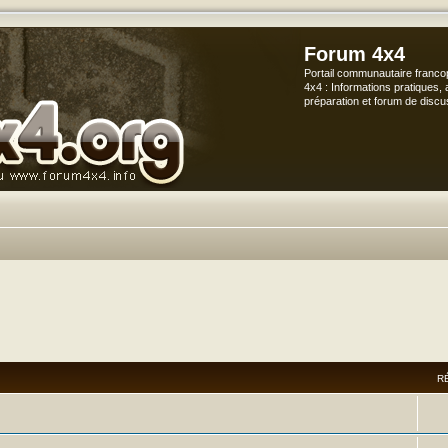
Forum 4x4
Portail communautaire franco
4x4 : Informations pratiques, 
préparation et forum de discu
vancée
R