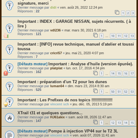
signature, merci
Dernier message par
didi
«
ven. août 26, 2022 12:24 pm
Réponses :
22
1
2
3
INDEX : GARAGE NISSAN, sujets récurrents. ( à
lire )
Dernier message par
vdl236
«
mar. mars 30, 2021 6:18 pm
Réponses :
121
1
10
11
12
13
…
[INFO] revue technique, manuel d'atelier et toussi
toussa
Dernier message par
cricri57
«
jeu. mai 21, 2020 4:07 pm
Réponses :
7
Analyse d'huile (version épurée).
[Défauts moteur]
Dernier message par
platplat
«
lun. oct. 17, 2016 4:34 pm
Réponses :
162
1
14
15
16
17
…
préparation d'un T2 pour les dunes
Dernier message par
luman64
«
dim. mars 23, 2014 8:30 am
Réponses :
525
1
50
51
52
53
…
Les Prefixes de nos topics !!!!!!!!!!!!!!!!!
Dernier message par
vincent sch
«
jeu. déc. 05, 2013 5:19 pm
XTrail t31 et quelques questions...
Dernier message par
HJ61alex
«
sam. août 08, 2026 11:47 am
Réponses :
147
1
12
13
14
15
…
Pompe à injection VP44 sur le T2 3L
[Défauts moteur]
Dernier message par
vincent sch
«
ven. août 07, 2026 11:41 am