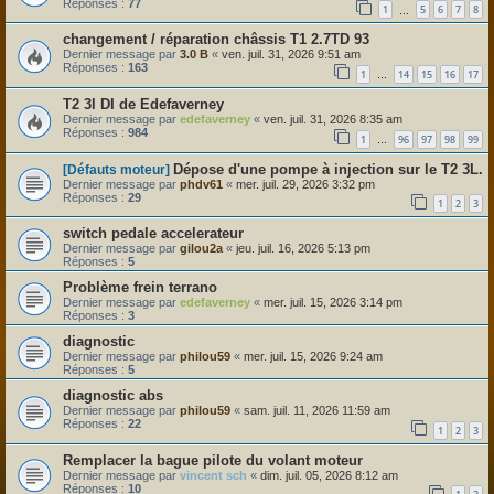
Réponses :
77
1
5
6
7
8
…
changement / réparation châssis T1 2.7TD 93
Dernier message par
3.0 B
«
ven. juil. 31, 2026 9:51 am
Réponses :
163
1
14
15
16
17
…
T2 3l DI de Edefaverney
Dernier message par
edefaverney
«
ven. juil. 31, 2026 8:35 am
Réponses :
984
1
96
97
98
99
…
Dépose d'une pompe à injection sur le T2 3L.
[Défauts moteur]
Dernier message par
phdv61
«
mer. juil. 29, 2026 3:32 pm
Réponses :
29
1
2
3
switch pedale accelerateur
Dernier message par
gilou2a
«
jeu. juil. 16, 2026 5:13 pm
Réponses :
5
Problème frein terrano
Dernier message par
edefaverney
«
mer. juil. 15, 2026 3:14 pm
Réponses :
3
diagnostic
Dernier message par
philou59
«
mer. juil. 15, 2026 9:24 am
Réponses :
5
diagnostic abs
Dernier message par
philou59
«
sam. juil. 11, 2026 11:59 am
Réponses :
22
1
2
3
Remplacer la bague pilote du volant moteur
Dernier message par
vincent sch
«
dim. juil. 05, 2026 8:12 am
Réponses :
10