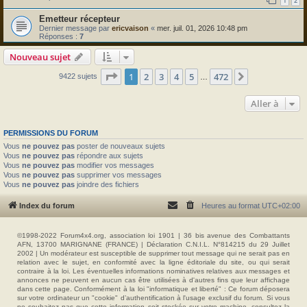
1
2
Emetteur récepteur
Dernier message par
ericvaison
«
mer. juil. 01, 2026 10:48 pm
Réponses :
7
Nouveau sujet
Page
1
sur
472
1
2
3
4
5
472
Suivante
9422 sujets
…
Aller à
PERMISSIONS DU FORUM
Vous
ne pouvez pas
poster de nouveaux sujets
Vous
ne pouvez pas
répondre aux sujets
Vous
ne pouvez pas
modifier vos messages
Vous
ne pouvez pas
supprimer vos messages
Vous
ne pouvez pas
joindre des fichiers
Index du forum
Heures au format
UTC+02:00
©1998-2022 Forum4x4.org, association loi 1901 | 36 bis avenue des Combattants
AFN, 13700 MARIGNANE (FRANCE) | Déclaration C.N.I.L. N°814215 du 29 Juillet
2002 | Un modérateur est susceptible de supprimer tout message qui ne serait pas en
relation avec le sujet, en conformité avec la ligne éditoriale du site, ou qui serait
contraire à la loi. Les éventuelles informations nominatives relatives aux messages et
annonces ne peuvent en aucun cas être utilisées à d'autres fins que leur affichage
dans cette page. Conformément à la loi "informatique et liberté" : Ce forum déposera
sur votre ordinateur un "cookie" d’authentification à l'usage exclusif du forum. Si vous
ne souhaitez pas que cette information soit stockée sur votre machine, consultez la