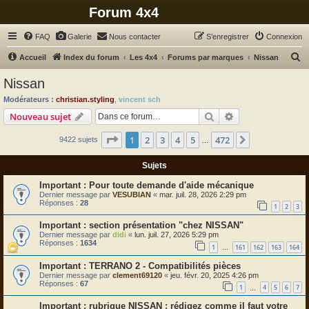
Forum 4x4
FAQ
Galerie
Nous contacter
S’enregistrer
Connexion
R
Accueil
Index du forum
Les 4x4
Forums par marques
Nissan
e
Nissan
c
Modérateurs :
christian.styling
,
vincent sch
h
Rechercher
Recherche avanc
Nouveau sujet
e
Page
1
sur
472
1
2
3
4
5
472
Suivante
9422 sujets
r
…
c
Sujets
h
Pour toute demande d'aide mécanique
e
Dernier message par
VESUBIAN
«
mar. juil. 28, 2026 2:29 pm
Réponses :
28
r
1
2
3
section présentation "chez NISSAN"
Dernier message par
didi
«
lun. juil. 27, 2026 5:29 pm
Réponses :
1634
1
161
162
163
164
…
TERRANO 2 - Compatibilités pièces
Dernier message par
clement69120
«
jeu. févr. 20, 2025 4:26 pm
Réponses :
67
1
4
5
6
7
…
rubrique NISSAN : rédigez comme il faut votre