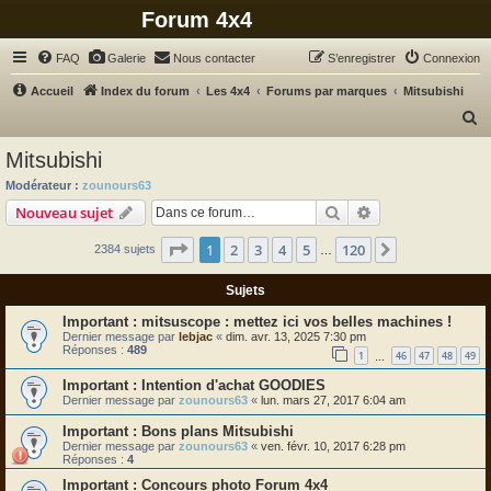
Forum 4x4
FAQ
Galerie
Nous contacter
S’enregistrer
Connexion
Accueil
Index du forum
Les 4x4
Forums par marques
Mitsubishi
R
e
Mitsubishi
c
Modérateur :
zounours63
h
Rechercher
Recherche avanc
Nouveau sujet
e
Page
1
sur
120
1
2
3
4
5
120
Suivante
2384 sujets
r
…
c
Sujets
h
mitsuscope : mettez ici vos belles machines !
e
Dernier message par
lebjac
«
dim. avr. 13, 2025 7:30 pm
Réponses :
489
r
1
46
47
48
49
…
Intention d'achat GOODIES
Dernier message par
zounours63
«
lun. mars 27, 2017 6:04 am
Bons plans Mitsubishi
Dernier message par
zounours63
«
ven. févr. 10, 2017 6:28 pm
Réponses :
4
Concours photo Forum 4x4