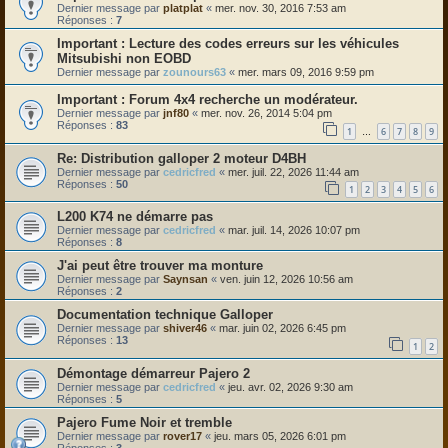
Dernier message par
platplat
«
mer. nov. 30, 2016 7:53 am
Réponses :
7
Lecture des codes erreurs sur les véhicules
Mitsubishi non EOBD
Dernier message par
zounours63
«
mer. mars 09, 2016 9:59 pm
Forum 4x4 recherche un modérateur.
Dernier message par
jnf80
«
mer. nov. 26, 2014 5:04 pm
Réponses :
83
1
6
7
8
9
…
Re: Distribution galloper 2 moteur D4BH
Dernier message par
cedricfred
«
mer. juil. 22, 2026 11:44 am
Réponses :
50
1
2
3
4
5
6
L200 K74 ne démarre pas
Dernier message par
cedricfred
«
mar. juil. 14, 2026 10:07 pm
Réponses :
8
J'ai peut être trouver ma monture
Dernier message par
Saynsan
«
ven. juin 12, 2026 10:56 am
Réponses :
2
Documentation technique Galloper
Dernier message par
shiver46
«
mar. juin 02, 2026 6:45 pm
Réponses :
13
1
2
Démontage démarreur Pajero 2
Dernier message par
cedricfred
«
jeu. avr. 02, 2026 9:30 am
Réponses :
5
Pajero Fume Noir et tremble
Dernier message par
rover17
«
jeu. mars 05, 2026 6:01 pm