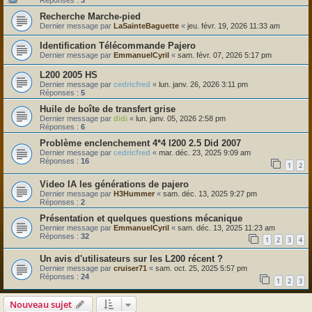
Réponses :
3
Recherche Marche-pied
Dernier message par
LaSainteBaguette
«
jeu. févr. 19, 2026 11:33 am
Identification Télécommande Pajero
Dernier message par
EmmanuelCyril
«
sam. févr. 07, 2026 5:17 pm
L200 2005 HS
Dernier message par
cedricfred
«
lun. janv. 26, 2026 3:11 pm
Réponses :
5
Huile de boîte de transfert grise
Dernier message par
didi
«
lun. janv. 05, 2026 2:58 pm
Réponses :
6
Problème enclenchement 4*4 l200 2.5 Did 2007
Dernier message par
cedricfred
«
mar. déc. 23, 2025 9:09 am
Réponses :
16
1
2
Video IA les générations de pajero
Dernier message par
H3Hummer
«
sam. déc. 13, 2025 9:27 pm
Réponses :
2
Présentation et quelques questions mécanique
Dernier message par
EmmanuelCyril
«
sam. déc. 13, 2025 11:23 am
Réponses :
32
1
2
3
4
Un avis d'utilisateurs sur les L200 récent ?
Dernier message par
cruiser71
«
sam. oct. 25, 2025 5:57 pm
Réponses :
24
1
2
3
Nouveau sujet