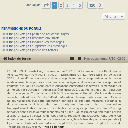
Page
1
sur
120
1
2
3
4
5
120
Suivante
2384 sujets
…
Aller à
PERMISSIONS DU FORUM
Vous
ne pouvez pas
poster de nouveaux sujets
Vous
ne pouvez pas
répondre aux sujets
Vous
ne pouvez pas
modifier vos messages
Vous
ne pouvez pas
supprimer vos messages
Vous
ne pouvez pas
joindre des fichiers
Index du forum
Heures au format
UTC+02:00
©1998-2022 Forum4x4.org, association loi 1901 | 36 bis avenue des Combattants
AFN, 13700 MARIGNANE (FRANCE) | Déclaration C.N.I.L. N°814215 du 29 Juillet
2002 | Un modérateur est susceptible de supprimer tout message qui ne serait pas en
relation avec le sujet, en conformité avec la ligne éditoriale du site, ou qui serait
contraire à la loi. Les éventuelles informations nominatives relatives aux messages et
annonces ne peuvent en aucun cas être utilisées à d'autres fins que leur affichage
dans cette page. Conformément à la loi "informatique et liberté" : Ce forum déposera
sur votre ordinateur un "cookie" d’authentification à l'usage exclusif du forum. Si vous
ne souhaitez pas que cette information soit stockée sur votre machine, consultez la
documentation technique de votre navigateur Internet afin de désactiver
l'enregistrement des cookies. Les textes et images publiés sur forum4x4.org
appartiennent à leurs auteurs respectifs ou à Free Forum 4x4 et sont protégés par les
articles L. 111-1 et suivants du Code de la Propriété Intellectuelle. Toute copie ou
reproduction non autorisé, sauf courtes citations, fera l'objet de poursuites pénales |
Open source bulletin board software par phpBB® Forum Software, © phpBB Limited.
Traduit par phpBB-fr.com.
[Philippe Renault]