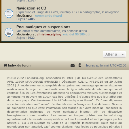
Sujets :
11637
Navigation et CB
Explication et usage des GPS, terratrip, CB. La cartographie, la navigation.
Modérateur :
commando ricard
Sujets :
2485
Pneumatiques et suspensions
Vos choix et vos commentaires, les conseils d'Eric.
Modérateurs :
christian.styling
,
eric def 90 300 dti
Sujets :
7632
Aller à
Index du forum
Heures au format
UTC+02:00
©1998-2022 Forum4x4.org, association loi 1901 | 36 bis avenue des Combattants
AFN, 13700 MARIGNANE (FRANCE) | Déclaration C.N.I.L. N°814215 du 29 Juillet
2002 | Un modérateur est susceptible de supprimer tout message qui ne serait pas en
relation avec le sujet, en conformité avec la ligne éditoriale du site, ou qui serait
contraire à la loi. Les éventuelles informations nominatives relatives aux messages et
annonces ne peuvent en aucun cas être utilisées à d'autres fins que leur affichage
dans cette page. Conformément à la loi "informatique et liberté" : Ce forum déposera
sur votre ordinateur un "cookie" d’authentification à l'usage exclusif du forum. Si vous
ne souhaitez pas que cette information soit stockée sur votre machine, consultez la
documentation technique de votre navigateur Internet afin de désactiver
l'enregistrement des cookies. Les textes et images publiés sur forum4x4.org
appartiennent à leurs auteurs respectifs ou à Free Forum 4x4 et sont protégés par les
articles L. 111-1 et suivants du Code de la Propriété Intellectuelle. Toute copie ou
reproduction non autorisé, sauf courtes citations, fera l'objet de poursuites pénales |