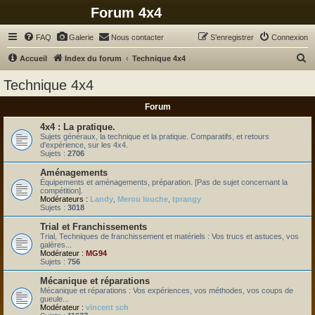
Forum 4x4
FAQ
Galerie
Nous contacter
S’enregistrer
Connexion
R
Accueil
Index du forum
Technique 4x4
e
Technique 4x4
c
Forum
h
e
4x4 : La pratique.
Sujets généraux, la technique et la pratique. Comparatifs, et retours
r
d'expérience, sur les 4x4.
Sujets :
2706
c
Aménagements
h
Équipements et aménagements, préparation. [Pas de sujet concernant la
compétition].
e
Modérateurs :
Landy
,
Merou louche
,
tprangy
Sujets :
3018
r
Trial et Franchissements
Trial, Techniques de franchissement et matériels : Vos trucs et astuces, vos
galères...
Modérateur :
MG94
Sujets :
756
Mécanique et réparations
Mécanique et réparations : Vos expériences, vos méthodes, vos coups de
gueule...
Modérateur :
vincent sch