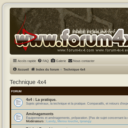
Accès rapide
FAQ
Galerie
Nous contacter
Accueil
Index du forum
Technique 4x4
Technique 4x4
FORUM
4x4 : La pratique.
Sujets généraux, la technique et la pratique. Comparatifs, et retours d'exp
Aménagements
Équipements et aménagements, préparation. [Pas de sujet concernant la c
Modérateurs :
Landy
,
Merou louche
,
tprangy