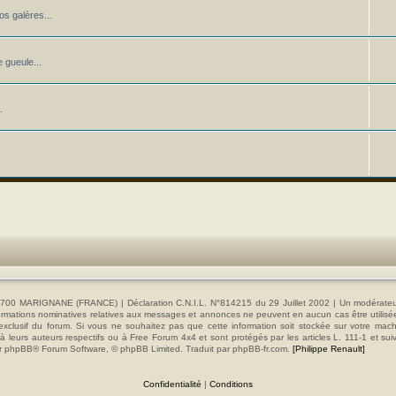
os galères...
 gueule...
.
00 MARIGNANE (FRANCE) | Déclaration C.N.I.L. N°814215 du 29 Juillet 2002 | Un modérateur es
s informations nominatives relatives aux messages et annonces ne peuvent en aucun cas être utilis
e exclusif du forum. Si vous ne souhaitez pas que cette information soit stockée sur votre mac
 leurs auteurs respectifs ou à Free Forum 4x4 et sont protégés par les articles L. 111-1 et sui
e par phpBB® Forum Software, © phpBB Limited. Traduit par phpBB-fr.com.
[Philippe Renault]
Confidentialité
|
Conditions