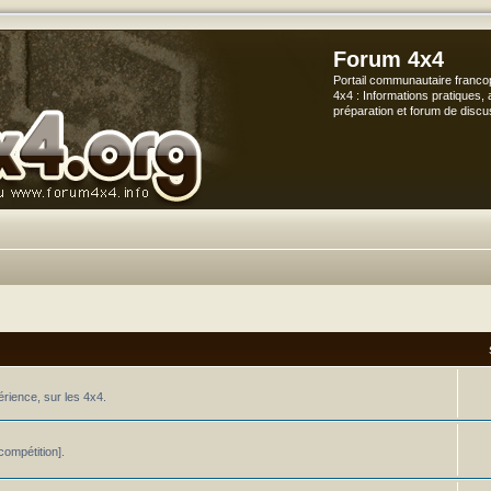
Forum 4x4
Portail communautaire franco
4x4 : Informations pratiques, 
préparation et forum de discu
érience, sur les 4x4.
ompétition].