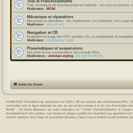
Trial et Franchissements
Trial, Techniques de franchissement et matériels : Vos trucs et astuces, v
Modérateur :
MG94
Mécanique et réparations
Mécanique et réparations : Vos expériences, vos méthodes, vos coups de
Modérateur :
vincent sch
Navigation et CB
Explication et usage des GPS, terratrip, CB. La cartographie, la navigation
Modérateur :
commando ricard
Pneumatiques et suspensions
Vos choix et vos commentaires, les conseils d'Eric.
Modérateurs :
christian.styling
,
eric def 90 300 dti
Index du forum
©1998-2022 Forum4x4.org, association loi 1901 | 36 bis avenue des Combattants AFN, 137
conformité avec la ligne éditoriale du site, ou qui serait contraire à la loi. Les éventuelle
liberté" : Ce forum déposera sur votre ordinateur un "cookie" d’authentification à l'usag
l'enregistrement des cookies. Les textes et images publiés sur forum4x4.org appartiennent à
courtes citations, fera l'objet de poursuites pénales | Open source bulletin board softwar