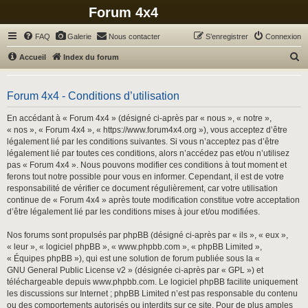
Forum 4x4
FAQ
Galerie
Nous contacter
S’enregistrer
Connexion
R
Accueil
Index du forum
e
c
Forum 4x4 - Conditions d’utilisation
h
En accédant à « Forum 4x4 » (désigné ci-après par « nous », « notre »,
e
« nos », « Forum 4x4 », « https://www.forum4x4.org »), vous acceptez d’être
r
légalement lié par les conditions suivantes. Si vous n’acceptez pas d’être
légalement lié par toutes ces conditions, alors n’accédez pas et/ou n’utilisez
c
pas « Forum 4x4 ». Nous pouvons modifier ces conditions à tout moment et
h
ferons tout notre possible pour vous en informer. Cependant, il est de votre
responsabilité de vérifier ce document régulièrement, car votre utilisation
e
continue de « Forum 4x4 » après toute modification constitue votre acceptation
r
d’être légalement lié par les conditions mises à jour et/ou modifiées.
Nos forums sont propulsés par phpBB (désigné ci-après par « ils », « eux »,
« leur », « logiciel phpBB », « www.phpbb.com », « phpBB Limited »,
« Équipes phpBB »), qui est une solution de forum publiée sous la «
GNU General Public License v2
» (désignée ci-après par « GPL ») et
téléchargeable depuis
www.phpbb.com
. Le logiciel phpBB facilite uniquement
les discussions sur Internet ; phpBB Limited n’est pas responsable du contenu
ou des comportements autorisés ou interdits sur ce site. Pour de plus amples