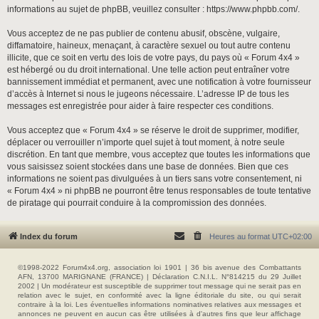
informations au sujet de phpBB, veuillez consulter :
https://www.phpbb.com/
.
Vous acceptez de ne pas publier de contenu abusif, obscène, vulgaire,
diffamatoire, haineux, menaçant, à caractère sexuel ou tout autre contenu
illicite, que ce soit en vertu des lois de votre pays, du pays où « Forum 4x4 »
est hébergé ou du droit international. Une telle action peut entraîner votre
bannissement immédiat et permanent, avec une notification à votre fournisseur
d’accès à Internet si nous le jugeons nécessaire. L’adresse IP de tous les
messages est enregistrée pour aider à faire respecter ces conditions.
Vous acceptez que « Forum 4x4 » se réserve le droit de supprimer, modifier,
déplacer ou verrouiller n’importe quel sujet à tout moment, à notre seule
discrétion. En tant que membre, vous acceptez que toutes les informations que
vous saisissez soient stockées dans une base de données. Bien que ces
informations ne soient pas divulguées à un tiers sans votre consentement, ni
« Forum 4x4 » ni phpBB ne pourront être tenus responsables de toute tentative
de piratage qui pourrait conduire à la compromission des données.
Index du forum
Heures au format
UTC+02:00
©1998-2022 Forum4x4.org, association loi 1901 | 36 bis avenue des Combattants
AFN, 13700 MARIGNANE (FRANCE) | Déclaration C.N.I.L. N°814215 du 29 Juillet
2002 | Un modérateur est susceptible de supprimer tout message qui ne serait pas en
relation avec le sujet, en conformité avec la ligne éditoriale du site, ou qui serait
contraire à la loi. Les éventuelles informations nominatives relatives aux messages et
annonces ne peuvent en aucun cas être utilisées à d'autres fins que leur affichage