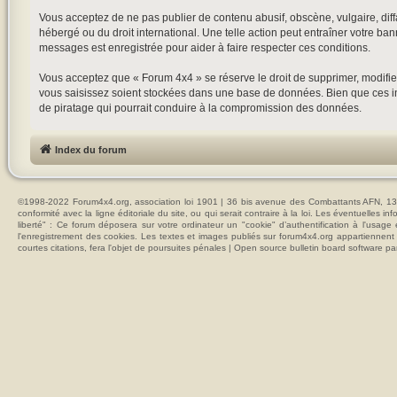
Vous acceptez de ne pas publier de contenu abusif, obscène, vulgaire, diffa
hébergé ou du droit international. Une telle action peut entraîner votre ba
messages est enregistrée pour aider à faire respecter ces conditions.
Vous acceptez que « Forum 4x4 » se réserve le droit de supprimer, modifier
vous saisissez soient stockées dans une base de données. Bien que ces in
de piratage qui pourrait conduire à la compromission des données.
Index du forum
©1998-2022 Forum4x4.org, association loi 1901 | 36 bis avenue des Combattants AFN, 137
conformité avec la ligne éditoriale du site, ou qui serait contraire à la loi. Les éventuelle
liberté" : Ce forum déposera sur votre ordinateur un "cookie" d’authentification à l'usag
l'enregistrement des cookies. Les textes et images publiés sur forum4x4.org appartiennent à
courtes citations, fera l'objet de poursuites pénales | Open source bulletin board softwar