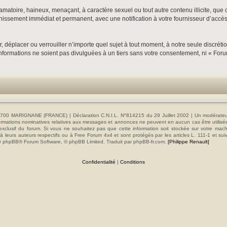
matoire, haineux, menaçant, à caractère sexuel ou tout autre contenu illicite, que 
nnissement immédiat et permanent, avec une notification à votre fournisseur d’accès
, déplacer ou verrouiller n’importe quel sujet à tout moment, à notre seule discrét
formations ne soient pas divulguées à un tiers sans votre consentement, ni « Foru
00 MARIGNANE (FRANCE) | Déclaration C.N.I.L. N°814215 du 29 Juillet 2002 | Un modérateur es
s informations nominatives relatives aux messages et annonces ne peuvent en aucun cas être utilis
e exclusif du forum. Si vous ne souhaitez pas que cette information soit stockée sur votre mac
 leurs auteurs respectifs ou à Free Forum 4x4 et sont protégés par les articles L. 111-1 et sui
e par phpBB® Forum Software, © phpBB Limited. Traduit par phpBB-fr.com.
[Philippe Renault]
Confidentialité
|
Conditions