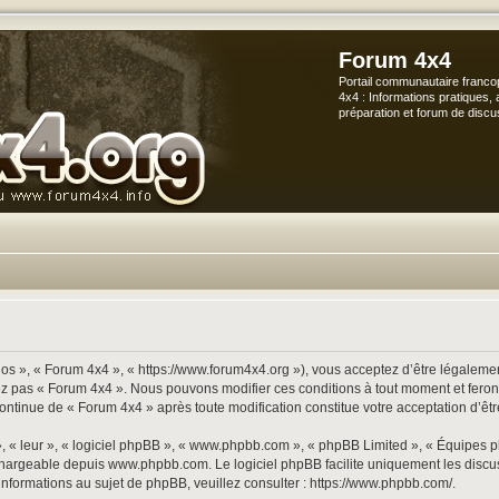
Forum 4x4
Portail communautaire franco
4x4 : Informations pratiques, 
préparation et forum de discu
os », « Forum 4x4 », « https://www.forum4x4.org »), vous acceptez d’être légalement
sez pas « Forum 4x4 ». Nous pouvons modifier ces conditions à tout moment et ferons
continue de « Forum 4x4 » après toute modification constitue votre acceptation d’êtr
», « leur », « logiciel phpBB », « www.phpbb.com », « phpBB Limited », « Équipes p
échargeable depuis
www.phpbb.com
. Le logiciel phpBB facilite uniquement les disc
informations au sujet de phpBB, veuillez consulter :
https://www.phpbb.com/
.