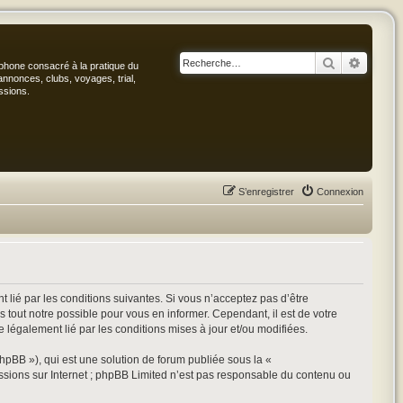
Rechercher
Recher
phone consacré à la pratique du
annonces, clubs, voyages, trial,
ssions.
S’enregistrer
Connexion
 lié par les conditions suivantes. Si vous n’acceptez pas d’être
 tout notre possible pour vous en informer. Cependant, il est de votre
e légalement lié par les conditions mises à jour et/ou modifiées.
hpBB »), qui est une solution de forum publiée sous la «
ussions sur Internet ; phpBB Limited n’est pas responsable du contenu ou