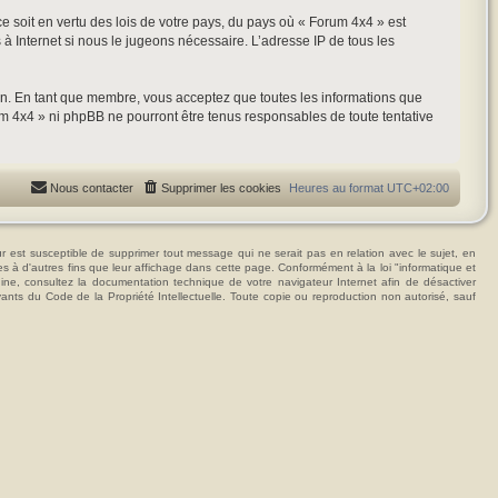
ce soit en vertu des lois de votre pays, du pays où « Forum 4x4 » est
 à Internet si nous le jugeons nécessaire. L’adresse IP de tous les
ion. En tant que membre, vous acceptez que toutes les informations que
m 4x4 » ni phpBB ne pourront être tenus responsables de toute tentative
Nous contacter
Supprimer les cookies
Heures au format
UTC+02:00
t susceptible de supprimer tout message qui ne serait pas en relation avec le sujet, en
ées à d'autres fins que leur affichage dans cette page. Conformément à la loi "informatique et
hine, consultez la documentation technique de votre navigateur Internet afin de désactiver
vants du Code de la Propriété Intellectuelle. Toute copie ou reproduction non autorisé, sauf