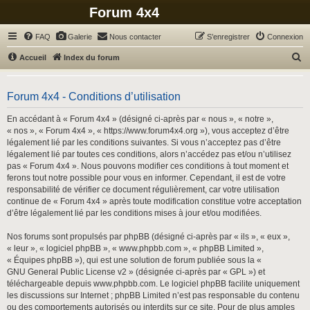
Forum 4x4
FAQ
Galerie
Nous contacter
S’enregistrer
Connexion
R
Accueil
Index du forum
e
c
Forum 4x4 - Conditions d’utilisation
h
En accédant à « Forum 4x4 » (désigné ci-après par « nous », « notre »,
e
« nos », « Forum 4x4 », « https://www.forum4x4.org »), vous acceptez d’être
r
légalement lié par les conditions suivantes. Si vous n’acceptez pas d’être
légalement lié par toutes ces conditions, alors n’accédez pas et/ou n’utilisez
c
pas « Forum 4x4 ». Nous pouvons modifier ces conditions à tout moment et
h
ferons tout notre possible pour vous en informer. Cependant, il est de votre
responsabilité de vérifier ce document régulièrement, car votre utilisation
e
continue de « Forum 4x4 » après toute modification constitue votre acceptation
r
d’être légalement lié par les conditions mises à jour et/ou modifiées.
Nos forums sont propulsés par phpBB (désigné ci-après par « ils », « eux »,
« leur », « logiciel phpBB », « www.phpbb.com », « phpBB Limited »,
« Équipes phpBB »), qui est une solution de forum publiée sous la «
GNU General Public License v2
» (désignée ci-après par « GPL ») et
téléchargeable depuis
www.phpbb.com
. Le logiciel phpBB facilite uniquement
les discussions sur Internet ; phpBB Limited n’est pas responsable du contenu
ou des comportements autorisés ou interdits sur ce site. Pour de plus amples