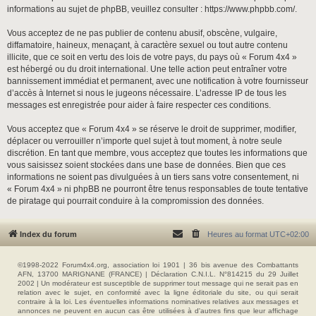
informations au sujet de phpBB, veuillez consulter :
https://www.phpbb.com/
.
Vous acceptez de ne pas publier de contenu abusif, obscène, vulgaire,
diffamatoire, haineux, menaçant, à caractère sexuel ou tout autre contenu
illicite, que ce soit en vertu des lois de votre pays, du pays où « Forum 4x4 »
est hébergé ou du droit international. Une telle action peut entraîner votre
bannissement immédiat et permanent, avec une notification à votre fournisseur
d’accès à Internet si nous le jugeons nécessaire. L’adresse IP de tous les
messages est enregistrée pour aider à faire respecter ces conditions.
Vous acceptez que « Forum 4x4 » se réserve le droit de supprimer, modifier,
déplacer ou verrouiller n’importe quel sujet à tout moment, à notre seule
discrétion. En tant que membre, vous acceptez que toutes les informations que
vous saisissez soient stockées dans une base de données. Bien que ces
informations ne soient pas divulguées à un tiers sans votre consentement, ni
« Forum 4x4 » ni phpBB ne pourront être tenus responsables de toute tentative
de piratage qui pourrait conduire à la compromission des données.
Index du forum
Heures au format
UTC+02:00
©1998-2022 Forum4x4.org, association loi 1901 | 36 bis avenue des Combattants
AFN, 13700 MARIGNANE (FRANCE) | Déclaration C.N.I.L. N°814215 du 29 Juillet
2002 | Un modérateur est susceptible de supprimer tout message qui ne serait pas en
relation avec le sujet, en conformité avec la ligne éditoriale du site, ou qui serait
contraire à la loi. Les éventuelles informations nominatives relatives aux messages et
annonces ne peuvent en aucun cas être utilisées à d'autres fins que leur affichage