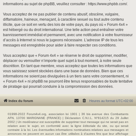
informations au sujet de phpBB, veuillez consulter :
https://www.phpbb.com/
.
Vous acceptez de ne pas publier de contenu abusif, obscène, vulgaire,
diffamatoire, haineux, menaçant, à caractère sexuel ou tout autre contenu
illicite, que ce soit en vertu des lois de votre pays, du pays où « Forum 4x4 »
est hébergé ou du droit international. Une telle action peut entraîner votre
bannissement immédiat et permanent, avec une notification à votre fournisseur
d’accès à Internet si nous le jugeons nécessaire. L’adresse IP de tous les
messages est enregistrée pour aider à faire respecter ces conditions.
Vous acceptez que « Forum 4x4 » se réserve le droit de supprimer, modifier,
déplacer ou verrouiller n’importe quel sujet à tout moment, à notre seule
discrétion. En tant que membre, vous acceptez que toutes les informations que
vous saisissez soient stockées dans une base de données. Bien que ces
informations ne soient pas divulguées à un tiers sans votre consentement, ni
« Forum 4x4 » ni phpBB ne pourront être tenus responsables de toute tentative
de piratage qui pourrait conduire à la compromission des données.
Index du forum
Heures au format
UTC+02:00
©1998-2022 Forum4x4.org, association loi 1901 | 36 bis avenue des Combattants
AFN, 13700 MARIGNANE (FRANCE) | Déclaration C.N.I.L. N°814215 du 29 Juillet
2002 | Un modérateur est susceptible de supprimer tout message qui ne serait pas en
relation avec le sujet, en conformité avec la ligne éditoriale du site, ou qui serait
contraire à la loi. Les éventuelles informations nominatives relatives aux messages et
annonces ne peuvent en aucun cas être utilisées à d'autres fins que leur affichage