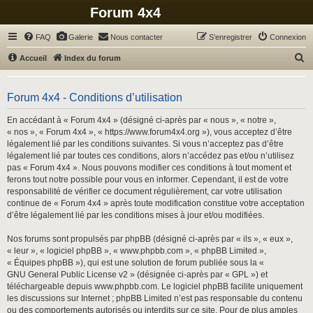
Forum 4x4
FAQ
Galerie
Nous contacter
S’enregistrer
Connexion
R
Accueil
Index du forum
e
c
Forum 4x4 - Conditions d’utilisation
h
En accédant à « Forum 4x4 » (désigné ci-après par « nous », « notre »,
e
« nos », « Forum 4x4 », « https://www.forum4x4.org »), vous acceptez d’être
r
légalement lié par les conditions suivantes. Si vous n’acceptez pas d’être
légalement lié par toutes ces conditions, alors n’accédez pas et/ou n’utilisez
c
pas « Forum 4x4 ». Nous pouvons modifier ces conditions à tout moment et
h
ferons tout notre possible pour vous en informer. Cependant, il est de votre
responsabilité de vérifier ce document régulièrement, car votre utilisation
e
continue de « Forum 4x4 » après toute modification constitue votre acceptation
r
d’être légalement lié par les conditions mises à jour et/ou modifiées.
Nos forums sont propulsés par phpBB (désigné ci-après par « ils », « eux »,
« leur », « logiciel phpBB », « www.phpbb.com », « phpBB Limited »,
« Équipes phpBB »), qui est une solution de forum publiée sous la «
GNU General Public License v2
» (désignée ci-après par « GPL ») et
téléchargeable depuis
www.phpbb.com
. Le logiciel phpBB facilite uniquement
les discussions sur Internet ; phpBB Limited n’est pas responsable du contenu
ou des comportements autorisés ou interdits sur ce site. Pour de plus amples