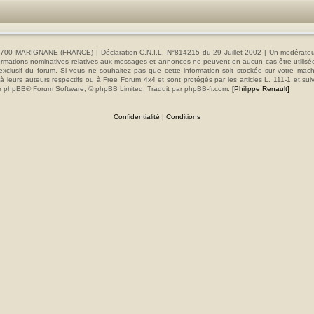
00 MARIGNANE (FRANCE) | Déclaration C.N.I.L. N°814215 du 29 Juillet 2002 | Un modérateur es
s informations nominatives relatives aux messages et annonces ne peuvent en aucun cas être utilis
e exclusif du forum. Si vous ne souhaitez pas que cette information soit stockée sur votre mac
 leurs auteurs respectifs ou à Free Forum 4x4 et sont protégés par les articles L. 111-1 et sui
e par phpBB® Forum Software, © phpBB Limited. Traduit par phpBB-fr.com.
[Philippe Renault]
Confidentialité
|
Conditions