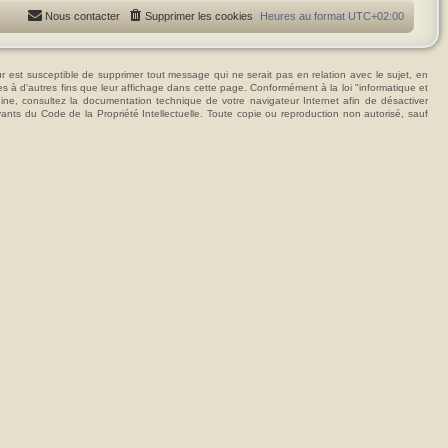
Nous contacter
Supprimer les cookies
Heures au format
UTC+02:00
t susceptible de supprimer tout message qui ne serait pas en relation avec le sujet, en
ées à d'autres fins que leur affichage dans cette page. Conformément à la loi "informatique et
hine, consultez la documentation technique de votre navigateur Internet afin de désactiver
vants du Code de la Propriété Intellectuelle. Toute copie ou reproduction non autorisé, sauf