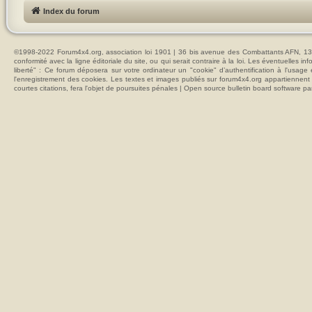
Index du forum
©1998-2022 Forum4x4.org, association loi 1901 | 36 bis avenue des Combattants AFN, 137
conformité avec la ligne éditoriale du site, ou qui serait contraire à la loi. Les éventuelle
liberté" : Ce forum déposera sur votre ordinateur un "cookie" d’authentification à l'usag
l'enregistrement des cookies. Les textes et images publiés sur forum4x4.org appartiennent à
courtes citations, fera l'objet de poursuites pénales | Open source bulletin board softwar