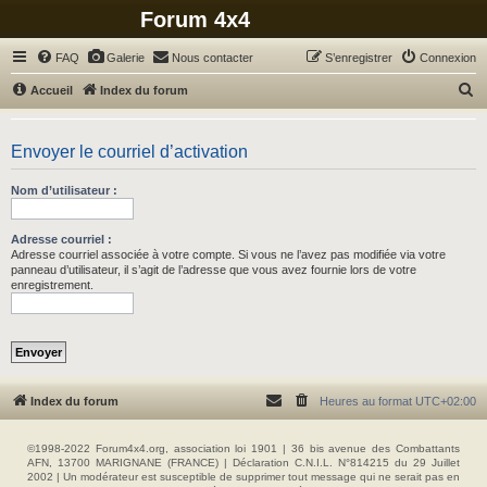
Forum 4x4
FAQ
Galerie
Nous contacter
S’enregistrer
Connexion
R
Accueil
Index du forum
e
c
Envoyer le courriel d’activation
h
Nom d’utilisateur :
e
r
Adresse courriel :
c
Adresse courriel associée à votre compte. Si vous ne l’avez pas modifiée via votre
panneau d’utilisateur, il s’agit de l’adresse que vous avez fournie lors de votre
h
enregistrement.
e
r
Index du forum
Heures au format
UTC+02:00
©1998-2022 Forum4x4.org, association loi 1901 | 36 bis avenue des Combattants
AFN, 13700 MARIGNANE (FRANCE) | Déclaration C.N.I.L. N°814215 du 29 Juillet
2002 | Un modérateur est susceptible de supprimer tout message qui ne serait pas en