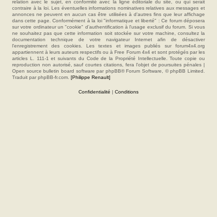
relation avec le sujet, en conformité avec la ligne éditoriale du site, ou qui serait
contraire à la loi. Les éventuelles informations nominatives relatives aux messages et
annonces ne peuvent en aucun cas être utilisées à d'autres fins que leur affichage
dans cette page. Conformément à la loi "informatique et liberté" : Ce forum déposera
sur votre ordinateur un "cookie" d’authentification à l'usage exclusif du forum. Si vous
ne souhaitez pas que cette information soit stockée sur votre machine, consultez la
documentation technique de votre navigateur Internet afin de désactiver
l'enregistrement des cookies. Les textes et images publiés sur forum4x4.org
appartiennent à leurs auteurs respectifs ou à Free Forum 4x4 et sont protégés par les
articles L. 111-1 et suivants du Code de la Propriété Intellectuelle. Toute copie ou
reproduction non autorisé, sauf courtes citations, fera l'objet de poursuites pénales |
Open source bulletin board software par phpBB® Forum Software, © phpBB Limited.
Traduit par phpBB-fr.com.
[Philippe Renault]
Confidentialité
|
Conditions