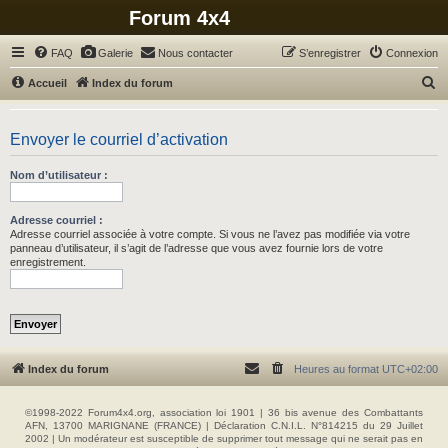
Forum 4x4
FAQ
Galerie
Nous contacter
S’enregistrer
Connexion
R
Accueil
Index du forum
e
c
Envoyer le courriel d’activation
h
Nom d’utilisateur :
e
r
Adresse courriel :
c
Adresse courriel associée à votre compte. Si vous ne l’avez pas modifiée via votre
panneau d’utilisateur, il s’agit de l’adresse que vous avez fournie lors de votre
h
enregistrement.
e
r
Index du forum
Heures au format
UTC+02:00
©1998-2022 Forum4x4.org, association loi 1901 | 36 bis avenue des Combattants
AFN, 13700 MARIGNANE (FRANCE) | Déclaration C.N.I.L. N°814215 du 29 Juillet
2002 | Un modérateur est susceptible de supprimer tout message qui ne serait pas en