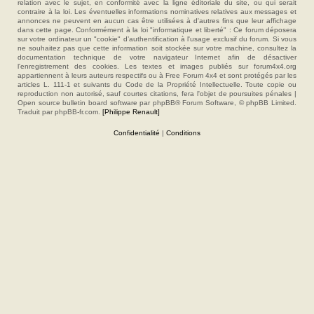
relation avec le sujet, en conformité avec la ligne éditoriale du site, ou qui serait
contraire à la loi. Les éventuelles informations nominatives relatives aux messages et
annonces ne peuvent en aucun cas être utilisées à d'autres fins que leur affichage
dans cette page. Conformément à la loi "informatique et liberté" : Ce forum déposera
sur votre ordinateur un "cookie" d’authentification à l'usage exclusif du forum. Si vous
ne souhaitez pas que cette information soit stockée sur votre machine, consultez la
documentation technique de votre navigateur Internet afin de désactiver
l'enregistrement des cookies. Les textes et images publiés sur forum4x4.org
appartiennent à leurs auteurs respectifs ou à Free Forum 4x4 et sont protégés par les
articles L. 111-1 et suivants du Code de la Propriété Intellectuelle. Toute copie ou
reproduction non autorisé, sauf courtes citations, fera l'objet de poursuites pénales |
Open source bulletin board software par phpBB® Forum Software, © phpBB Limited.
Traduit par phpBB-fr.com.
[Philippe Renault]
Confidentialité
|
Conditions