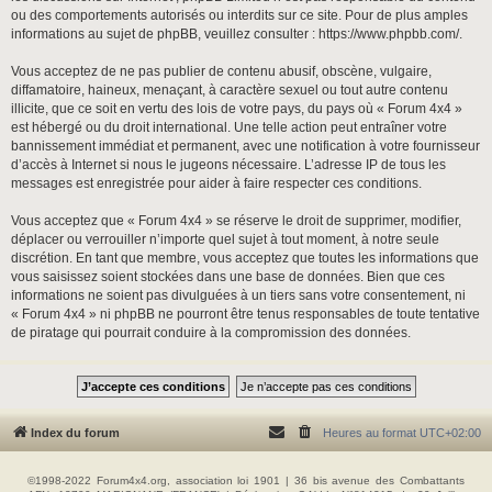
ou des comportements autorisés ou interdits sur ce site. Pour de plus amples
informations au sujet de phpBB, veuillez consulter :
https://www.phpbb.com/
.
Vous acceptez de ne pas publier de contenu abusif, obscène, vulgaire,
diffamatoire, haineux, menaçant, à caractère sexuel ou tout autre contenu
illicite, que ce soit en vertu des lois de votre pays, du pays où « Forum 4x4 »
est hébergé ou du droit international. Une telle action peut entraîner votre
bannissement immédiat et permanent, avec une notification à votre fournisseur
d’accès à Internet si nous le jugeons nécessaire. L’adresse IP de tous les
messages est enregistrée pour aider à faire respecter ces conditions.
Vous acceptez que « Forum 4x4 » se réserve le droit de supprimer, modifier,
déplacer ou verrouiller n’importe quel sujet à tout moment, à notre seule
discrétion. En tant que membre, vous acceptez que toutes les informations que
vous saisissez soient stockées dans une base de données. Bien que ces
informations ne soient pas divulguées à un tiers sans votre consentement, ni
« Forum 4x4 » ni phpBB ne pourront être tenus responsables de toute tentative
de piratage qui pourrait conduire à la compromission des données.
Index du forum
Heures au format
UTC+02:00
©1998-2022 Forum4x4.org, association loi 1901 | 36 bis avenue des Combattants