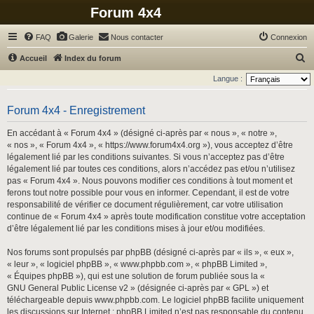
Forum 4x4
FAQ
Galerie
Nous contacter
Connexion
R
Accueil
Index du forum
e
Langue :
c
h
Forum 4x4 - Enregistrement
e
En accédant à « Forum 4x4 » (désigné ci-après par « nous », « notre »,
r
« nos », « Forum 4x4 », « https://www.forum4x4.org »), vous acceptez d’être
légalement lié par les conditions suivantes. Si vous n’acceptez pas d’être
c
légalement lié par toutes ces conditions, alors n’accédez pas et/ou n’utilisez
h
pas « Forum 4x4 ». Nous pouvons modifier ces conditions à tout moment et
ferons tout notre possible pour vous en informer. Cependant, il est de votre
e
responsabilité de vérifier ce document régulièrement, car votre utilisation
r
continue de « Forum 4x4 » après toute modification constitue votre acceptation
d’être légalement lié par les conditions mises à jour et/ou modifiées.
Nos forums sont propulsés par phpBB (désigné ci-après par « ils », « eux »,
« leur », « logiciel phpBB », « www.phpbb.com », « phpBB Limited »,
« Équipes phpBB »), qui est une solution de forum publiée sous la «
GNU General Public License v2
» (désignée ci-après par « GPL ») et
téléchargeable depuis
www.phpbb.com
. Le logiciel phpBB facilite uniquement
les discussions sur Internet ; phpBB Limited n’est pas responsable du contenu