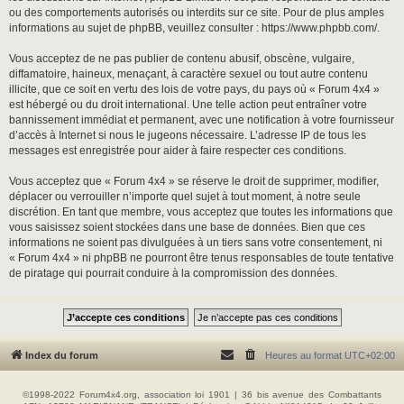
ou des comportements autorisés ou interdits sur ce site. Pour de plus amples
informations au sujet de phpBB, veuillez consulter :
https://www.phpbb.com/
.
Vous acceptez de ne pas publier de contenu abusif, obscène, vulgaire,
diffamatoire, haineux, menaçant, à caractère sexuel ou tout autre contenu
illicite, que ce soit en vertu des lois de votre pays, du pays où « Forum 4x4 »
est hébergé ou du droit international. Une telle action peut entraîner votre
bannissement immédiat et permanent, avec une notification à votre fournisseur
d’accès à Internet si nous le jugeons nécessaire. L’adresse IP de tous les
messages est enregistrée pour aider à faire respecter ces conditions.
Vous acceptez que « Forum 4x4 » se réserve le droit de supprimer, modifier,
déplacer ou verrouiller n’importe quel sujet à tout moment, à notre seule
discrétion. En tant que membre, vous acceptez que toutes les informations que
vous saisissez soient stockées dans une base de données. Bien que ces
informations ne soient pas divulguées à un tiers sans votre consentement, ni
« Forum 4x4 » ni phpBB ne pourront être tenus responsables de toute tentative
de piratage qui pourrait conduire à la compromission des données.
Index du forum
Heures au format
UTC+02:00
©1998-2022 Forum4x4.org, association loi 1901 | 36 bis avenue des Combattants