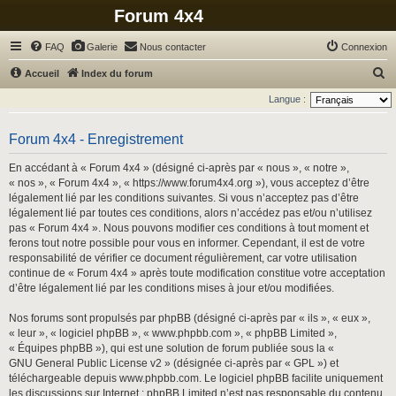
Forum 4x4
FAQ
Galerie
Nous contacter
Connexion
R
Accueil
Index du forum
e
Langue :
c
h
Forum 4x4 - Enregistrement
e
En accédant à « Forum 4x4 » (désigné ci-après par « nous », « notre »,
r
« nos », « Forum 4x4 », « https://www.forum4x4.org »), vous acceptez d’être
légalement lié par les conditions suivantes. Si vous n’acceptez pas d’être
c
légalement lié par toutes ces conditions, alors n’accédez pas et/ou n’utilisez
h
pas « Forum 4x4 ». Nous pouvons modifier ces conditions à tout moment et
ferons tout notre possible pour vous en informer. Cependant, il est de votre
e
responsabilité de vérifier ce document régulièrement, car votre utilisation
r
continue de « Forum 4x4 » après toute modification constitue votre acceptation
d’être légalement lié par les conditions mises à jour et/ou modifiées.
Nos forums sont propulsés par phpBB (désigné ci-après par « ils », « eux »,
« leur », « logiciel phpBB », « www.phpbb.com », « phpBB Limited »,
« Équipes phpBB »), qui est une solution de forum publiée sous la «
GNU General Public License v2
» (désignée ci-après par « GPL ») et
téléchargeable depuis
www.phpbb.com
. Le logiciel phpBB facilite uniquement
les discussions sur Internet ; phpBB Limited n’est pas responsable du contenu